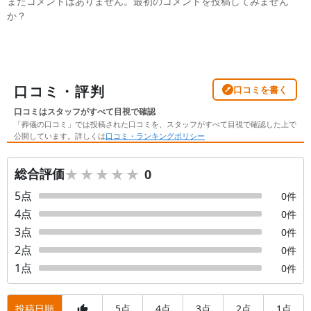
まだコメントはありません。最初のコメントを投稿してみません
か？
口コミ・評判
口コミを書く
口コミはスタッフがすべて目視で確認
「葬儀の口コミ」では投稿された口コミを、スタッフがすべて目視で確認した上で
公開しています。詳しくは
口コミ・ランキングポリシー
★★★★★
★★★★★
総合評価
0
5
点
0
件
4
点
0
件
3
点
0
件
2
点
0
件
1
点
0
件
投稿日順
5
4
3
2
1
点
点
点
点
点