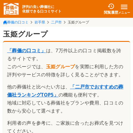
評判の良い葬儀社に
依頼できる口コミサイト
閲覧履歴
メニュー
葬儀の口コミ
岩手県
二戸市
玉姫グループ
玉姫グループ
「葬儀の口コミ」
は、7万件以上の口コミ掲載数を誇
るサイトです。
このページでは、
玉姫グループ
を実際に利用した方の
評判やサービスの特徴を詳しく見ることができます。
他の葬儀社と比べたい方は、
「
二戸市でおすすめの葬
儀社ランキングTOP5
」
の機能も便利です。
地域に対応している葬儀社をプランや費用、口コミの
数から安心して選べます。
利用者の声を参考に、ご家族に合ったお葬式を見つけ
てください。