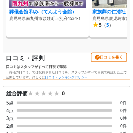
葬儀会館 和み（てんよう会館）
家族葬の仁清社
鹿児島県南九州市頴娃町上別府4534-1
鹿児島県鹿児島市吉野町
5
（
5
）
口コミ・評判
口コミを書く
口コミはスタッフがすべて目視で確認
「葬儀の口コミ」では投稿された口コミを、スタッフがすべて目視で確認した上で
公開しています。詳しくは
口コミ・ランキングポリシー
★★★★★
★★★★★
総合評価
0
5
点
0
件
4
点
0
件
3
点
0
件
2
点
0
件