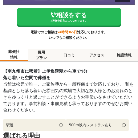
相談をする
※
葬儀会館 和み
につながります。
電話でのご相談は
24時間365日
対応しております。
いつでもご相談ください。
葬儀社
費用
口コミ
アクセス
施設情報
情報
プラン
【南九州市に密着】上伊集院駅から車で1分
落ち着いた空間で葬儀を
当館は松元で唯一、ご家族葬から一般葬儀まで対応しており、 和を
基調とした落ち着いた雰囲気の式場で大切な故人様とのお別れのと
きをゆっくりと過ごすことができるようお手伝いをさせていただい
ております。事前相談・事前見積も承っておりますのでぜひお問い
合わせください。
駅近
500m以内レストランあり
選ばれる理由