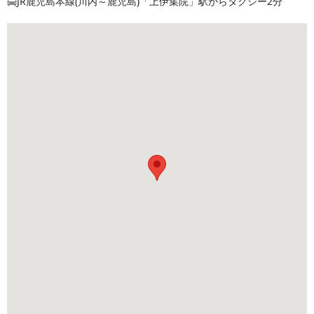
JR鹿児島本線(川内～鹿児島)「上伊集院」駅からタクシー2分