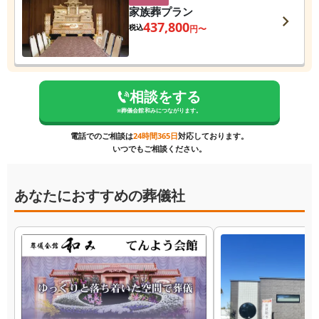
家族葬プラン
437,800
税込
円〜
相談をする
※
葬儀会館 和み
につながります。
電話でのご相談は
24時間365日
対応しております。
いつでもご相談ください。
あなたにおすすめの葬儀社