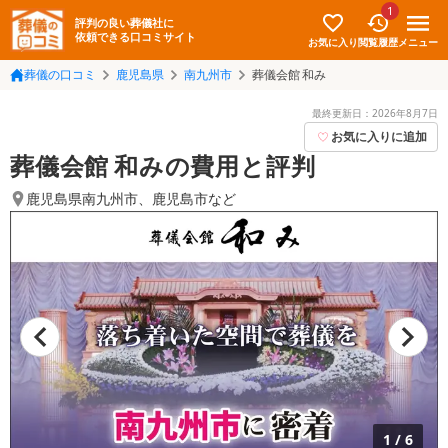
1
評判の良い葬儀社に
依頼できる口コミサイト
お気に入り
メニュー
閲覧履歴
葬儀の口コミ
鹿児島県
南九州市
葬儀会館 和み
最終更新日：
2026年8月7日
お気に入りに追加
葬儀会館 和みの費用と評判
鹿児島県南九州市
、
鹿児島市
など
1
/
6