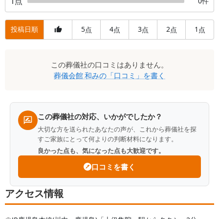
1
点
0
件
投稿日順
5
4
3
2
1
点
点
点
点
点
口
この
葬儀社
の口コミはありません。
コ
葬儀会館 和み
の「口コミ」を書く
ミ
一
覧
この葬儀社の対応、いかがでしたか？
大切な方を送られたあなたの声が、これから葬儀社を探
すご家族にとって何よりの判断材料になります。
良かった点も、気になった点も大歓迎です。
口コミを書く
アクセス情報