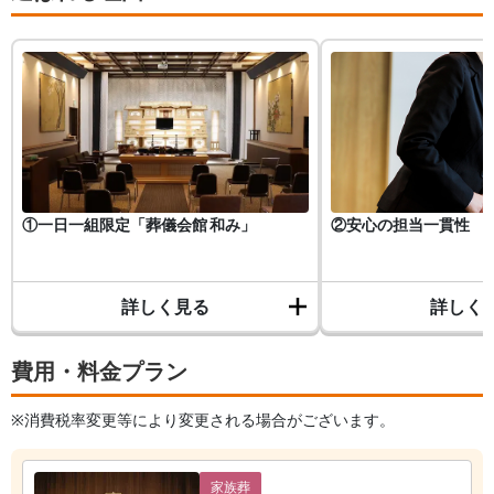
①一日一組限定「葬儀会館 和み」
②安心の担当一貫性
詳しく見る
詳しく
費用・料金プラン
※消費税率変更等により変更される場合がございます。
家族葬