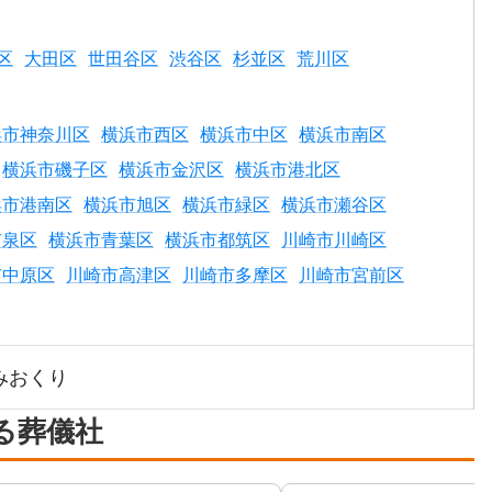
区
大田区
世田谷区
渋谷区
杉並区
荒川区
浜市神奈川区
横浜市西区
横浜市中区
横浜市南区
横浜市磯子区
横浜市金沢区
横浜市港北区
浜市港南区
横浜市旭区
横浜市緑区
横浜市瀬谷区
市泉区
横浜市青葉区
横浜市都筑区
川崎市川崎区
市中原区
川崎市高津区
川崎市多摩区
川崎市宮前区
みおくり
る葬儀社