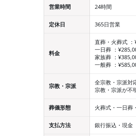
営業時間
24時間
定休日
365日営業
直葬・火葬式 ：¥
一日葬 ：¥285,
料金
家族葬 ：¥385,
一般葬 ：¥585,
全宗教・宗派対
宗教・宗派
宗教・宗派が不
葬儀形態
火葬式・一日葬
支払方法
銀行振込・現金