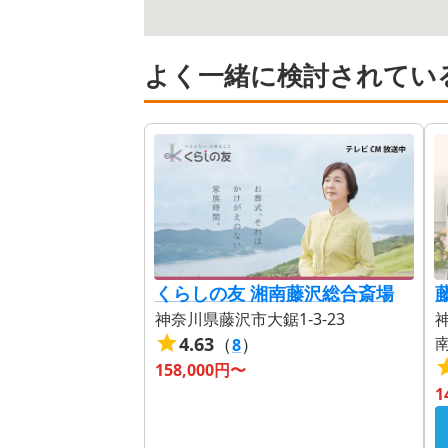
よく一緒に検討されてい
くらしの友 湘南藤沢総合斎場
神奈川県藤沢市大鋸1-3-23
4.63
（
）
南
8
158,000
円〜
1