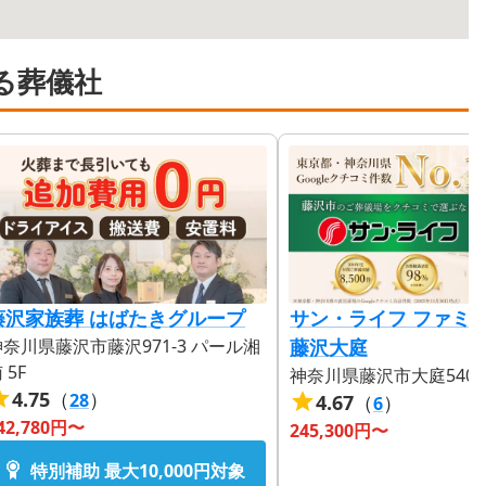
る葬儀社
藤沢家族葬 はばたきグループ
サン・ライフ ファミ
神奈川県藤沢市藤沢971-3 パール湘
藤沢大庭
 5F
神奈川県藤沢市大庭5403-
4.75
（
）
28
4.67
（
）
6
42,780
円〜
245,300
円〜
特別補助 最大
10,000円
対象