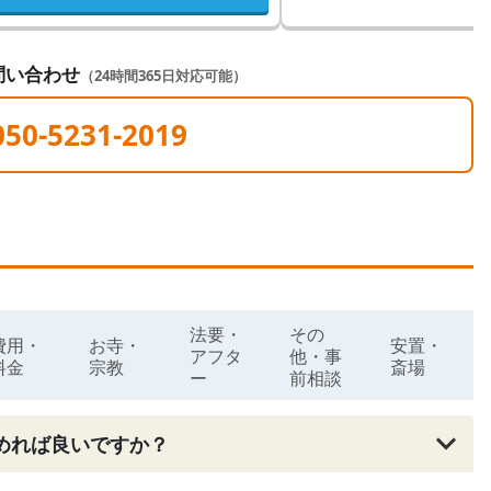
問い合わせ
（24時間365日対応可能）
050-5231-2019
法要・
その
費用・
お寺・
安置・
アフタ
他・事
料金
宗教
斎場
ー
前相談
めれば良いですか？