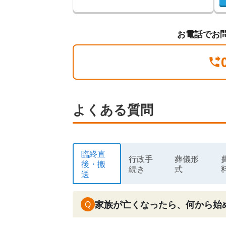
お電話でお
よくある質問
臨終直
行政手
葬儀形
後・搬
続き
式
送
家族が亡くなったら、何から始
Q