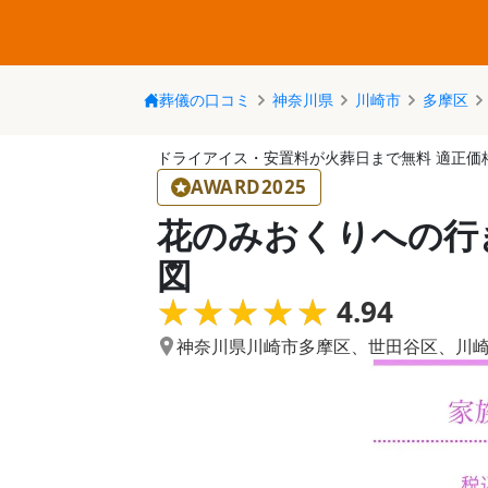
葬儀の口コミ
神奈川県
川崎市
多摩区
ドライアイス・安置料が火葬日まで無料 適正価
AWARD2025
花のみおくりへの行
図
★★★★★
★★★★★
4.94
神奈川県川崎市多摩区
、
世田谷区
、
川