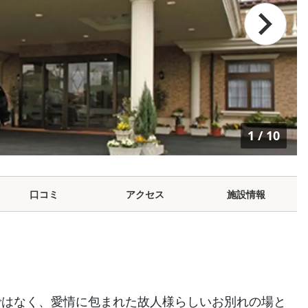
1
/
10
口コミ
アクセス
施設情報
ではなく、愛情に包まれた故人様らしいお別れの場と