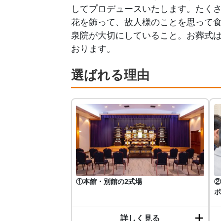
してプロデュースいたします。たく
花を飾って、故人様のことを思って
泉院が大切にしていること。お葬式
おります。
選ばれる理由
①本館・別館の2式場
②
ポ
詳しく見る