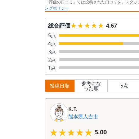
「葬儀の口コミ」では投稿された口コミを、スタッ
ングポリシー
★★★★★
★★★★★
総合評価
4.67
5
点
4
点
3
点
2
点
1
点
参考にな
投稿日順
5
点
った順
口
コ
K.T.
ミ
熊本県
人吉市
一
覧
★★★★★
★★★★★
5.00