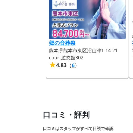
郷の音葬祭
熊本県熊本市東区沼山津1-14-21
court遊悠館302
4.83
（
）
6
口コミ・評判
口コミはスタッフがすべて目視で確認