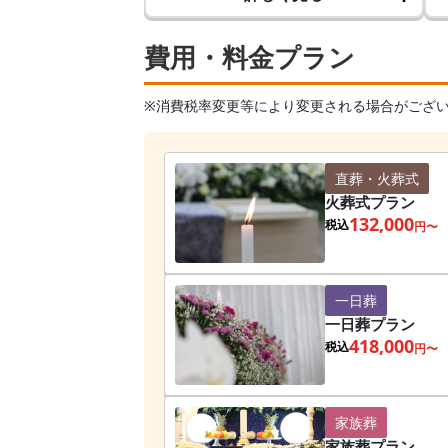
費用・料金プラン
※消費税率変更等により変更される場合がござ
直葬・火葬式
火葬式プラン
132,000
税込
円〜
一日葬
一日葬プラン
418,000
税込
円〜
家族葬
家族葬プラン