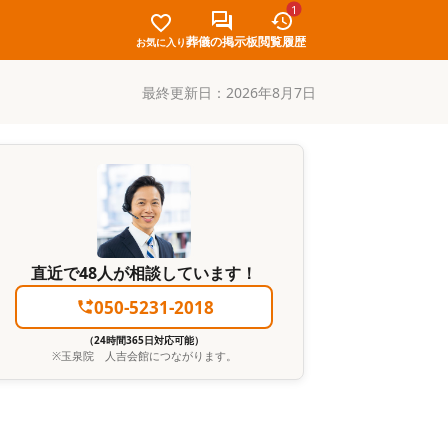
1
葬儀の掲示板
閲覧履歴
お気に入り
最終更新日：
2026年8月7日
直近で48人が相談しています！
050-5231-2018
（24時間365日対応可能）
※
玉泉院 人吉会館
につながります。