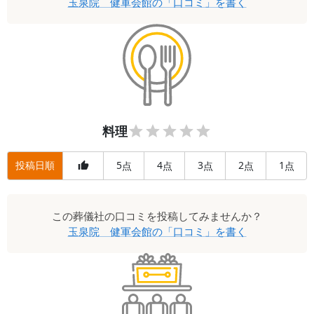
玉泉院 健軍会館
の「口コミ」を書く
料理
投稿日順
5
4
3
2
1
点
点
点
点
点
この
葬儀社
の口コミを投稿してみませんか？
玉泉院 健軍会館
の「口コミ」を書く