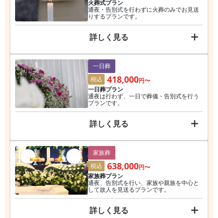
火葬式プラン
通夜・告別式を行わずに火葬のみでお見送
りするプランです。
詳しく見る
一日葬
418,000
税込
円〜
一日葬プラン
通夜は行わず、一日で葬儀・告別式を行う
プランです。
詳しく見る
家族葬
638,000
税込
円〜
家族葬プラン
通夜、告別式を行い、家族や親族を中心と
して故人を見送るプランです。
詳しく見る