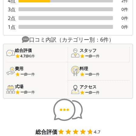
4
点
2
件
3
点
0
件
2
点
0
件
1
点
0
件
口コミ内訳（カテゴリー別：
6
件）
総合評価
スタッフ
4.7
6
件
ー
ー
件
費用
料理
ー
ー
件
ー
ー
件
式場
アクセス
ー
ー
件
ー
ー
件
総合評価
4.7