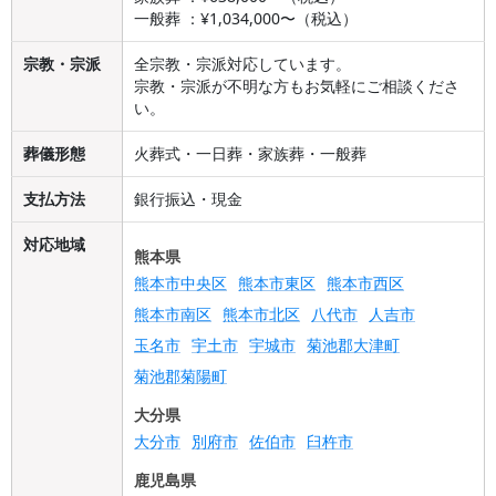
一般葬 ：¥1,034,000〜（税込）
宗教・宗派
全宗教・宗派対応しています。
宗教・宗派が不明な方もお気軽にご相談くださ
い。
葬儀形態
火葬式・一日葬・家族葬・一般葬
支払方法
銀行振込・現金
対応地域
熊本県
熊本市中央区
熊本市東区
熊本市西区
熊本市南区
熊本市北区
八代市
人吉市
玉名市
宇土市
宇城市
菊池郡大津町
菊池郡菊陽町
大分県
大分市
別府市
佐伯市
臼杵市
鹿児島県