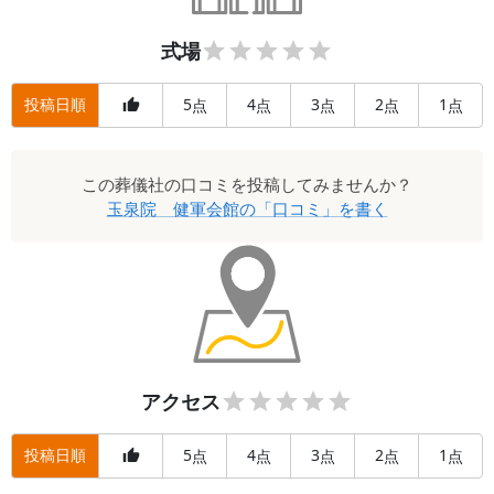
式場
投稿日順
5
4
3
2
1
点
点
点
点
点
この
葬儀社
の口コミを投稿してみませんか？
玉泉院 健軍会館
の「口コミ」を書く
アクセス
投稿日順
5
4
3
2
1
点
点
点
点
点