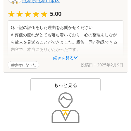
熊本県
熊本市東区
Q.改善点はありますか？お気づきの点をお聞かせください
★★★★★
★★★★★
5.00
A.特にありませんでした。とても満足しています。
Q.上記の評価をした理由をお聞かせください
A.葬儀の流れがとても落ち着いており、心の整理をしなが
ら故人を見送ることができました。親族一同が満足できる
内容で、本当にありがたかったです。
続きを見る
Q.担当スタッフの対応ついてお聞かせください
投稿日：
2025年2月9日
参考になった
A.スタッフの方々は親身になって私たちの話を聞いてくだ
さり、必要なサポートを的確に行っていただきました。式
もっと見る
の途中にも気遣いを見せていただきました。
Q.改善点はありますか？お気づきの点をお聞かせください
A.特にありません。どの場面でも行き届いた対応で助かり
ました。