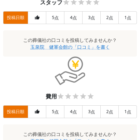
スタッフ
投稿日順
5
4
3
2
1
点
点
点
点
点
この
葬儀社
の口コミを投稿してみませんか？
玉泉院 健軍会館
の「口コミ」を書く
費用
投稿日順
5
4
3
2
1
点
点
点
点
点
この
葬儀社
の口コミを投稿してみませんか？