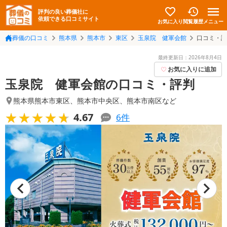
評判の良い葬儀社に
依頼できる口コミサイト
お気に入り
メニュー
閲覧履歴
葬儀の口コミ
熊本県
熊本市
東区
玉泉院 健軍会館
口コミ・評
最終更新日：
2026年8月4日
お気に入りに追加
玉泉院 健軍会館の口コミ・評判
熊本県熊本市東区
、
熊本市中央区
、
熊本市南区
など
★★★★★
★★★★★
4.67
6
件