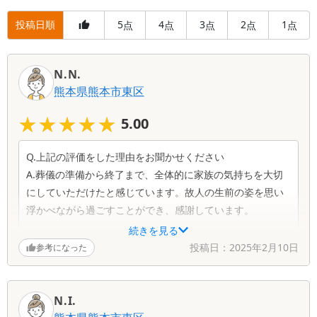
投稿日順
5
4
3
2
1
点
点
点
点
点
N.N.
熊本県
熊本市東区
★★★★★
★★★★★
5.00
Q.上記の評価をした理由をお聞かせください
A.葬儀の準備から終了まで、全体的に家族の気持ちを大切
にしていただけたと感じています。故人の生前の姿を思い
浮かべながら過ごすことができ、感謝しています。
続きを見る
Q.担当スタッフの対応ついてお聞かせください
投稿日：
2025年2月10日
参考になった
A.スタッフの方々の対応は終始丁寧で、私たちが不安にな
ることのないよう、気を配ってくださいました。どの質問
にも丁寧に答えていただきました。
N.I.