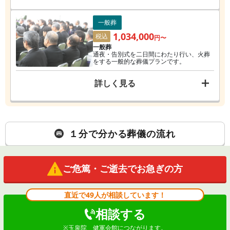
一般葬
1,034,000
税込
円〜
一般葬
通夜・告別式を二日間にわたり行い、火葬
をする一般的な葬儀プランです。
詳しく見る
１分で分かる葬儀の流れ
ご危篤・ご逝去でお急ぎの方
直近で49人が相談しています！
相談する
※
玉泉院 健軍会館
につながります。