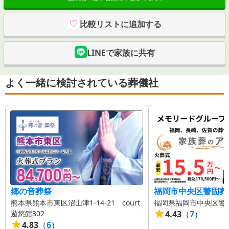
比較リストに追加する
LINEで家族に共有
よく一緒に検討されている葬儀社
郷の音葬祭
福岡市中央区警固葬
熊本県熊本市東区沼山津1-14-21 court
福岡県福岡市中央区警固3
遊悠館302
4.43
（
7
）
4.83
（
6
）