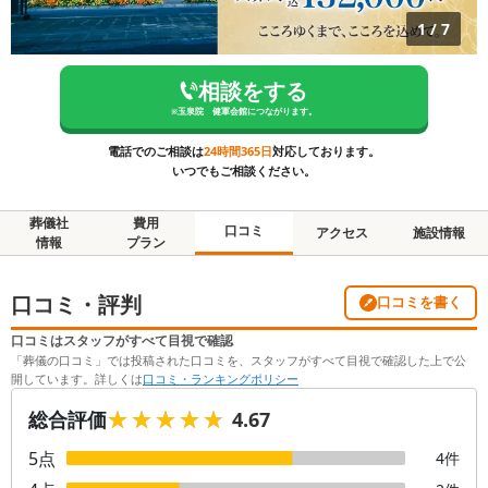
1
/
7
相談をする
※
玉泉院 健軍会館
につながります。
電話でのご相談は
24時間365日
対応しております。
いつでもご相談ください。
葬儀社
費用
口コミ
アクセス
施設情報
情報
プラン
口コミ・評判
口コミを書く
口コミはスタッフがすべて目視で確認
「葬儀の口コミ」では投稿された口コミを、スタッフがすべて目視で確認した上で公
開しています。詳しくは
口コミ・ランキングポリシー
★★★★★
★★★★★
総合評価
4.67
5
点
4
件