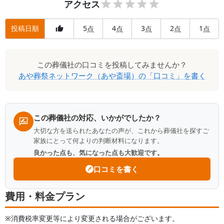
アクセス
投稿日順
5
4
3
2
1
点
点
点
点
点
この
葬儀社
の口コミを投稿してみませんか？
あや葬祭ネットワーク（あや斎場）
の「口コミ」を書く
この葬儀社の対応、いかがでしたか？
大切な方を送られたあなたの声が、これから葬儀社を探すご
家族にとって何よりの判断材料になります。
良かった点も、気になった点も大歓迎です。
口コミを書く
費用・料金プラン
※消費税率変更等により変更される場合がございます。