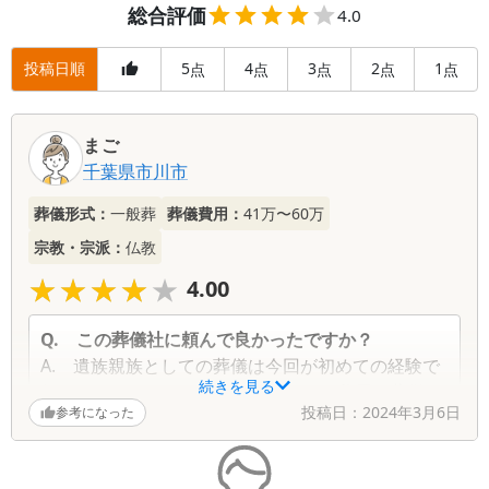
総合評価
4.0
投稿日順
5
4
3
2
1
点
点
点
点
点
まご
千葉県
市川市
葬儀形式：
一般葬
葬儀費用：
41万〜60万
宗教・宗派：
仏教
★★★★★
★★★★★
4.00
Q.
この葬儀社に頼んで良かったですか？
A.
遺族親族としての葬儀は今回が初めての経験で
続きを見る
何もわからないことばかりでしたが、費用や葬儀の
投稿日：
2024年3月6日
参考になった
流れを丁寧に教えていただき、アットホームの中、
祖父に寄り添って見送ることができたと思います。
正直、建物が古くてここで葬儀するの？と心配でし