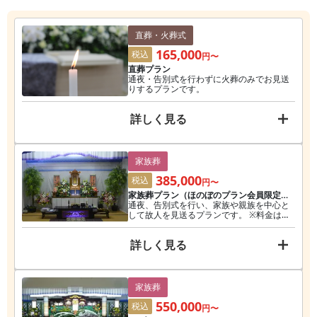
直葬・火葬式
165,000
税込
円〜
直葬プラン
通夜・告別式を行わずに火葬のみでお見送
りするプランです。
詳しく見る
家族葬
385,000
税込
円〜
家族葬プラン（ほのぼのプラン会員限定セ
ット）
通夜、告別式を行い、家族や親族を中心と
して故人を見送るプランです。 ※料金は会
員価格です。
詳しく見る
家族葬
550,000
税込
円〜