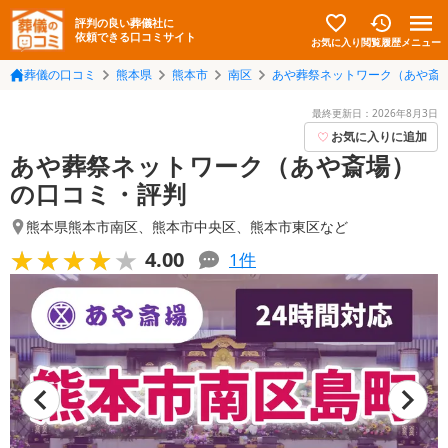
評判の良い葬儀社に
依頼できる口コミサイト
お気に入り
メニュー
閲覧履歴
葬儀の口コミ
熊本県
熊本市
南区
あや葬祭ネットワーク（あや斎
最終更新日：
2026年8月3日
お気に入りに追加
あや葬祭ネットワーク（あや斎場）
の口コミ・評判
熊本県熊本市南区
、
熊本市中央区
、
熊本市東区
など
★★★★★
★★★★★
4.00
1
件