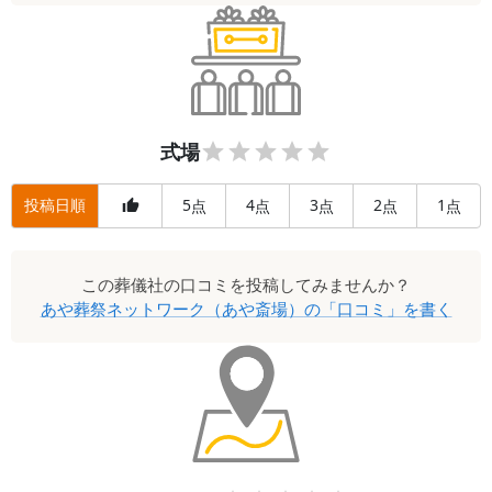
式場
投稿日順
5
4
3
2
1
点
点
点
点
点
この
葬儀社
の口コミを投稿してみませんか？
あや葬祭ネットワーク（あや斎場）
の「口コミ」を書く