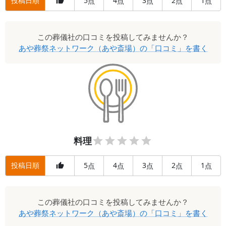
投稿日順
5
4
3
2
1
点
点
点
点
点
この
葬儀社
の口コミを投稿してみませんか？
あや葬祭ネットワーク（あや斎場）
の「口コミ」を書く
料理
投稿日順
5
4
3
2
1
点
点
点
点
点
この
葬儀社
の口コミを投稿してみませんか？
あや葬祭ネットワーク（あや斎場）
の「口コミ」を書く