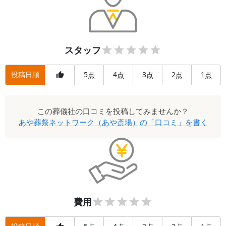
たが、値段、従業員の方の雰囲気や内容が良くて、
見た目で判断してはいけないと思いました。
Q.
この葬儀社が改善するべき点はありますか？
A.
サービスが多すぎて、これで成り立っていくの
スタッフ
か？と心配になるほどなので、もう少し値段を上げ
てもいいと思いました。
投稿日順
5
4
3
2
1
点
点
点
点
点
Q.
故人との思い出を一つ教えてください
A.
祖父を見送りました。遠方に住んでいるためな
この
葬儀社
の口コミを投稿してみませんか？
かなか会えずにいましたが、会う度にたくさん可愛
あや葬祭ネットワーク（あや斎場）
の「口コミ」を書く
がってくれました。
Q.
葬儀社をどのように探しましたか？
A.
両親の知人が紹介してくれました。
費用