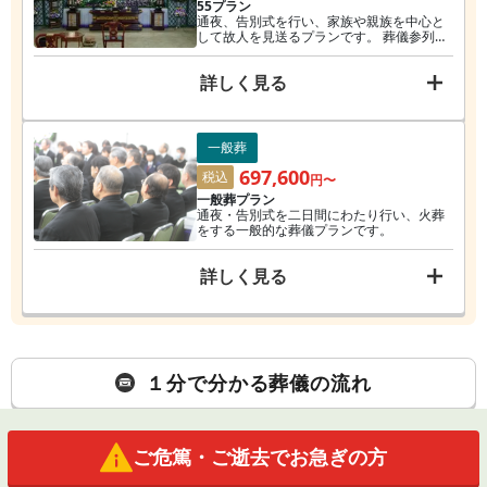
55プラン
通夜、告別式を行い、家族や親族を中心と
して故人を見送るプランです。 葬儀参列者
数は最大50名ほどまでを想定しています。
詳しく見る
一般葬
697,600
税込
円〜
一般葬プラン
通夜・告別式を二日間にわたり行い、火葬
をする一般的な葬儀プランです。
詳しく見る
１分で分かる葬儀の流れ
ご危篤・ご逝去でお急ぎの方