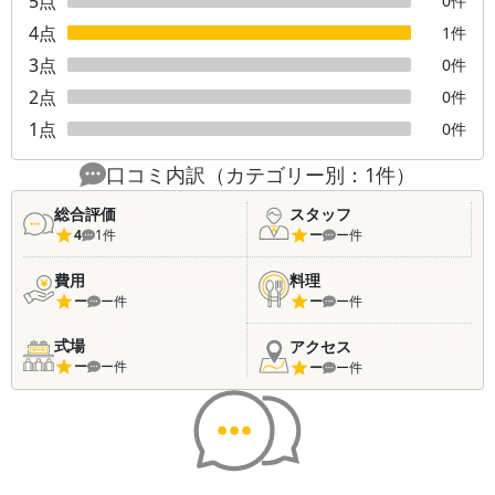
5
点
0
件
4
点
1
件
3
点
0
件
2
点
0
件
1
点
0
件
口コミ内訳（カテゴリー別：
1
件）
総合評価
スタッフ
4
1
件
ー
ー
件
費用
料理
ー
ー
件
ー
ー
件
式場
アクセス
ー
ー
件
ー
ー
件