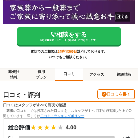
1
/
6
相談をする
※
あや葬祭ネットワーク（あや斎...
につながります。
電話でのご相談は
24時間365日
対応しております。
いつでもご相談ください。
葬儀社
費用
口コミ
アクセス
施設情報
情報
プラン
口コミ・評判
口コミを書く
口コミはスタッフがすべて目視で確認
「葬儀の口コミ」では投稿された口コミを、スタッフがすべて目視で確認した上で公
開しています。詳しくは
口コミ・ランキングポリシー
★★★★★
★★★★★
総合評価
4.00