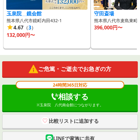
玉泉院 鏡会館
守田斎場
熊本県八代市鏡町内田432-1
熊本県八代市麦島東町12
4.67
（
3
）
396,000
円〜
132,000
円〜
ご危篤・ご逝去でお急ぎの方
24時間365日対応
相談する
※
玉泉院 八代南会館
につながります。
比較リストに追加する
LINEで家族に共有