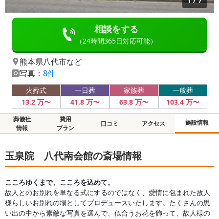
1
/
7
相談をする
（24時間365日対応可能）
熊本県八代市
など
写真：
8件
火葬式
一日葬
家族葬
一般葬
13
.2
万〜
41
.8
万〜
63
.8
万〜
103
.4
万〜
葬儀社
費用
施設情報
口コミ
アクセス
情報
プラン
玉泉院 八代南会館の斎場情報
こころゆくまで、こころを込めて。
故人とのお別れを単なる式にするのではなく、愛情に包まれた故人
様らしいお別れの場としてプロデュースいたします。たくさんの思
い出の中から素敵な写真を選んで、似合うお花を飾って、故人様の