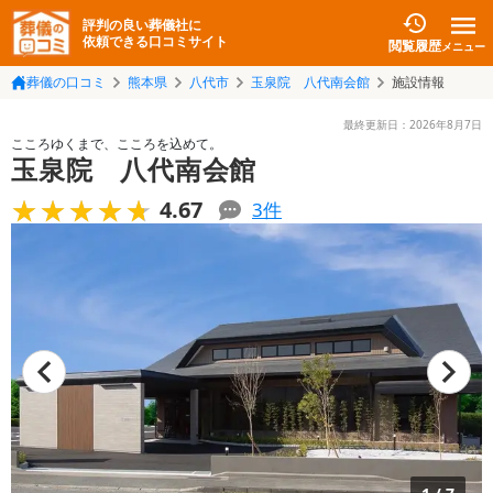
評判の良い葬儀社に
依頼できる口コミサイト
閲覧履歴
メニュー
葬儀の口コミ
熊本県
八代市
玉泉院 八代南会館
施設情報
最終更新日：
2026年8月7日
こころゆくまで、こころを込めて。
玉泉院 八代南会館
★★★★★
★★★★★
4.67
3
件