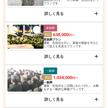
プランです。
詳しく見る
家族葬
638,000
税込
円〜
家族葬プラン
通夜、告別式を行い、家族や親族を中心と
して故人を見送るプランです。
詳しく見る
一般葬
1,034,000
税込
円〜
一般葬
通夜・告別式を二日間にわたり行い、火葬
をする一般的な葬儀プランです。
詳しく見る