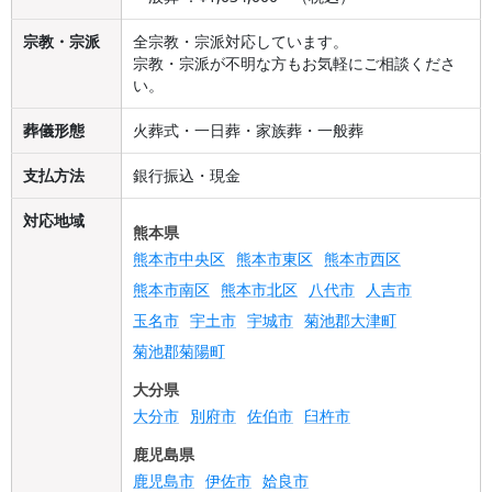
宗教・宗派
全宗教・宗派対応しています。
宗教・宗派が不明な方もお気軽にご相談くださ
い。
葬儀形態
火葬式・一日葬・家族葬・一般葬
支払方法
銀行振込・現金
対応地域
熊本県
熊本市中央区
熊本市東区
熊本市西区
熊本市南区
熊本市北区
八代市
人吉市
玉名市
宇土市
宇城市
菊池郡大津町
菊池郡菊陽町
大分県
大分市
別府市
佐伯市
臼杵市
鹿児島県
鹿児島市
伊佐市
姶良市