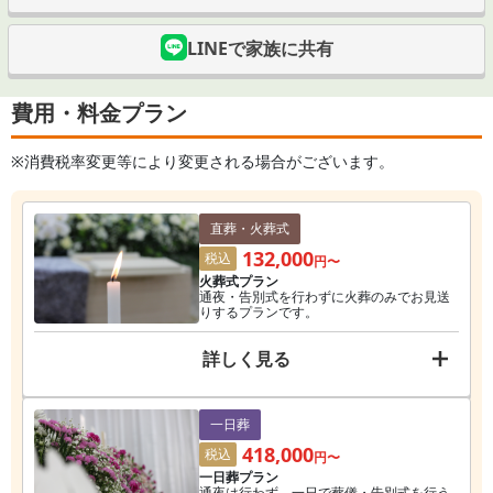
LINEで家族に共有
費用・料金プラン
※消費税率変更等により変更される場合がございます。
直葬・火葬式
132,000
税込
円〜
火葬式プラン
通夜・告別式を行わずに火葬のみでお見送
りするプランです。
詳しく見る
一日葬
418,000
税込
円〜
一日葬プラン
通夜は行わず、一日で葬儀・告別式を行う