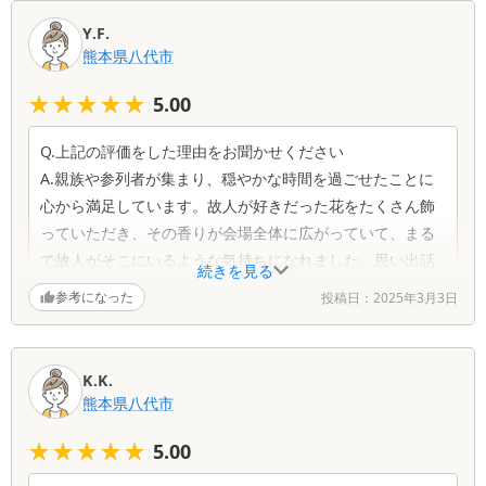
口
Y.F.
コ
熊本県
八代市
ミ
一
★★★★★
★★★★★
5.00
覧
Q.上記の評価をした理由をお聞かせください
A.親族や参列者が集まり、穏やかな時間を過ごせたことに
心から満足しています。故人が好きだった花をたくさん飾
っていただき、その香りが会場全体に広がっていて、まる
で故人がそこにいるような気持ちになれました。思い出話
続きを見る
に花が咲き、悲しみの中にも温かい時間を過ごすことがで
参考になった
投稿日：
2025年3月3日
きました。
Q.担当スタッフの対応ついてお聞かせください
K.K.
A.柔らかい口調で私たちに寄り添いながら進めていただ
熊本県
八代市
き、どんな小さな質問にも丁寧に答えてくださいました。
★★★★★
★★★★★
5.00
最後まで気を配ってくださった姿勢に感謝しています。