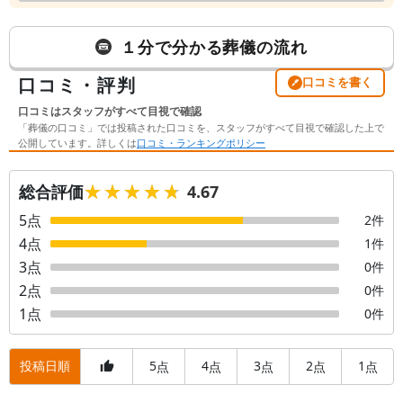
１分で分かる葬儀の流れ
口コミ・評判
口コミを書く
口コミはスタッフがすべて目視で確認
「葬儀の口コミ」では投稿された口コミを、スタッフがすべて目視で確認した上で
公開しています。詳しくは
口コミ・ランキングポリシー
★★★★★
★★★★★
総合評価
4.67
5
点
2
件
4
点
1
件
3
点
0
件
2
点
0
件
1
点
0
件
投稿日順
5
4
3
2
1
点
点
点
点
点