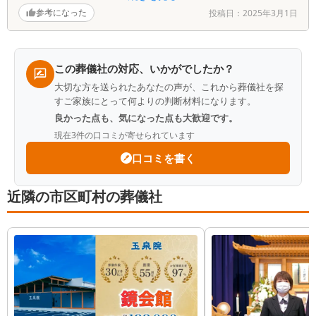
Q.担当スタッフの対応ついてお聞かせください
参考になった
投稿日：
2025年3月1日
A.担当していただいたスタッフは、私たちの気持ちに寄り
添いながら、進行をとてもスムーズにしてくれました。気
配りが素晴らしく、非常に信頼できました。
この葬儀社の対応、いかがでしたか？
大切な方を送られたあなたの声が、これから葬儀社を探
Q.改善点はありますか？お気づきの点をお聞かせください
すご家族にとって何よりの判断材料になります。
A.大変満足しています。
良かった点も、気になった点も大歓迎です。
現在
3
件の口コミが寄せられています
口コミを書く
近隣の市区町村の葬儀社