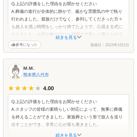
Q.上記の評価をした理由をお聞かせください
Q.改善点はありますか？お気づきの点をお聞かせください
A.葬儀の進行が全体的に静かで、厳かな雰囲気の中で執り
A.特にございません。これ以上望むことはありません。
行われました。親族だけでなく、参列してくださった方々
も故人を偲ぶ時間をしっかり持てたようで、心温まる式に
なりました。お花や飾り付けも細部まで美しく整えられて
続きを見る
おり、故人への敬意が伝わる内容でした。
参考になった
投稿日：
2025年3月2日
Q.担当スタッフの対応ついてお聞かせください
A.どの場面でも落ち着いて対応していただきました。特
M.M.
に、私たちの希望に丁寧に耳を傾け、さまざまな提案をし
熊本県
八代市
てくださったことが印象的でした。一つひとつ説明が分か
★★★★★
★★★★★
4.00
りやすく、安心して任せることができました。
Q.上記の評価をした理由をお聞かせください
Q.改善点はありますか？お気づきの点をお聞かせください
A.スタッフの皆様の素晴らしい対応によって、無事に葬儀
A.改善点は特にございません。感謝しかありません。
を終えることができました。家族葬という形で故人を送り
出すことができ、非常に心が落ち着きました。
続きを見る