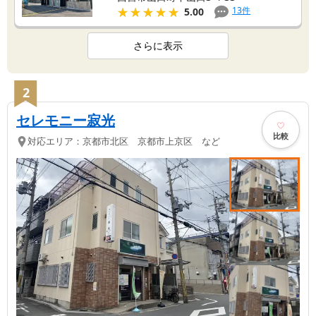
★★★★★
★★★★★
13
件
5.00
さらに表示
2
セレモニー寂光
比較
対応エリア：
京都市北区 京都市上京区 など