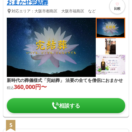
おまかせ完結葬
比較
対応エリア：
大阪市都島区 大阪市福島区 など
新時代の葬儀様式「完結葬」 法要の全てを僧侶におまかせ
360,000
円〜
税込
相談する
5