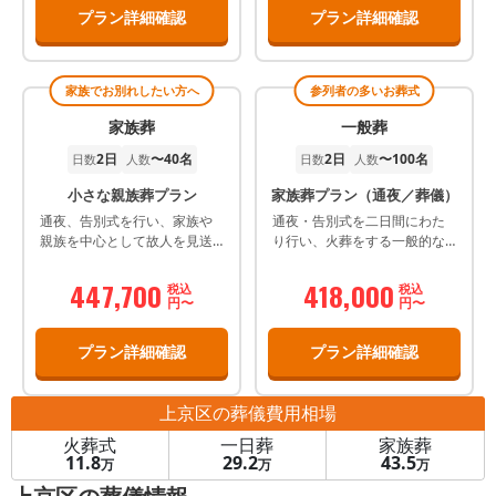
プラン詳細確認
プラン詳細確認
家族でお別れしたい方へ
参列者の多いお葬式
家族葬
一般葬
2日
〜40名
2日
〜100名
日数
人数
日数
人数
小さな親族葬プラン
家族葬プラン（通夜／葬儀）
通夜、告別式を行い、家族や
通夜・告別式を二日間にわた
親族を中心として故人を見送
り行い、火葬をする一般的な
るプランです。 プランに含ま
葬儀プランです。
れている花祭壇は、お好みの
447,700
418,000
税込
税込
花・色をお選びいただけま
円〜
円〜
す。
プラン詳細確認
プラン詳細確認
上京区
の葬儀費用相場
火葬式
一日葬
家族葬
11.8
29.2
43.5
万
万
万