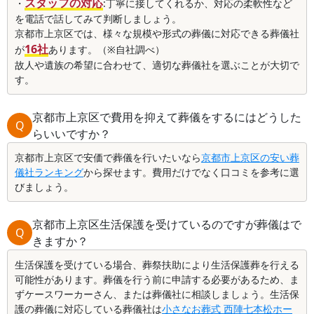
スタッフの対応
・
:丁寧に接してくれるか、対応の柔軟性など
を電話で話してみて判断しましょう。
京都市上京区では、様々な規模や形式の葬儀に対応できる葬儀社
16社
が
あります。（※自社調べ）
故人や遺族の希望に合わせて、適切な葬儀社を選ぶことが大切で
す。
京都市上京区で費用を抑えて葬儀をするにはどうした
Q
らいいですか？
京都市上京区で安価で葬儀を行いたいなら
京都市上京区の安い葬
儀社ランキング
から探せます。費用だけでなく口コミを参考に選
びましょう。
京都市上京区生活保護を受けているのですが葬儀はで
Q
きますか？
生活保護を受けている場合、葬祭扶助により生活保護葬を行える
可能性があります。葬儀を行う前に申請する必要があるため、ま
ずケースワーカーさん、または葬儀社に相談しましょう。生活保
護の葬儀に対応している葬儀社は
小さなお葬式 西陣七本松ホー