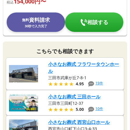
154,000
円〜
税込
資料請求
無料
相談する
30秒で入力完了
こちらでも相談できます
小さなお葬式 フラワータウンホー
ル
三田市武庫が丘7-8-1
★★★★★
★★★★★
19
件
4.95
小さなお葬式 三田ホール
三田市三田町12-37
★★★★★
★★★★★
10
件
5.00
小さなお葬式 西宮山口ホール
西宮市山口町下山口3-4-33