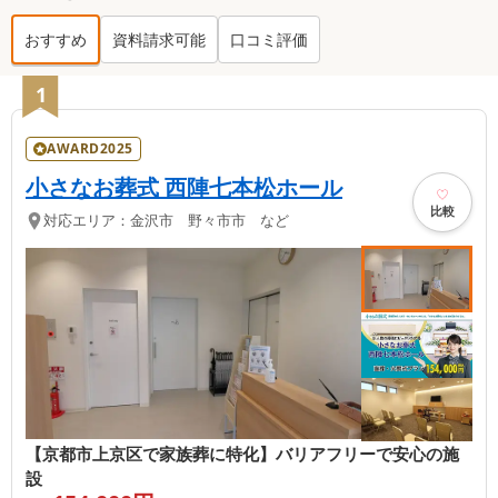
おすすめ
資料請求可能
口コミ評価
上京区
の葬儀社ランキング TOP
16
1
AWARD2025
小さなお葬式 西陣七本松ホール
比較
対応エリア：
金沢市 野々市市 など
【京都市上京区で家族葬に特化】バリアフリーで安心の施
設