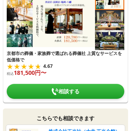
京都市の葬儀・家族葬で選ばれる葬儀社 上質なサービスを
低価格で
★★★★★
★★★★★
4.67
181,500
円〜
税込
相談する
こちらでも相談できます