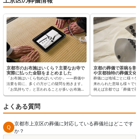
上京区の葬儀情報
京都市のお布施はいくら？主要なお寺で
京都の葬儀で茶碗を割
実際に払った金額をまとめました
や京都独特の葬儀文化
「お布施はいくら包めばいいのか」——葬儀や
葬儀には地域ごとに様々な
法要を前に、多くの方がこの疑問を抱きます。
来れられた意味も様々です
「お気持ちで」と言われることが多いお布施で
例えば京都では「葬儀で茶
すが、実際にはいくら包んでいる方が多いの
特な風習があります。なぜ
か、気になりますよね。 この記事では、京都市
でしょうか？
よくある質問
内でお布施を納めたことがある方へ「葬儀の口
コミ」のアンケートをもとに、お寺ごとに実際
この記事では葬儀で茶碗を
に支払われた金額と内訳をご紹介します。 葬儀
意点などをご紹介します。
やご法要などでお布施を支払われる際の参考と
京都市上京区の葬儀に対応している葬儀社はどこです
茶碗を割る以外の京都独特
Q
して、お役立てください。
も解説しているので、是非
か？
い。