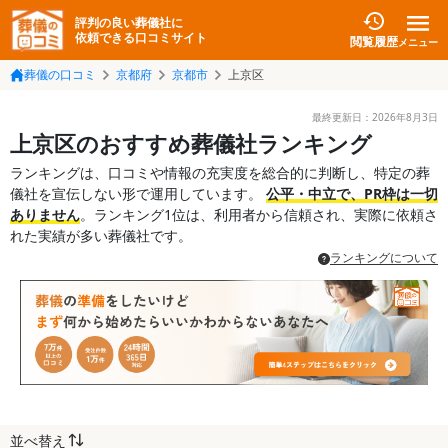
評判の良い葬儀社に
依頼できる口コミサイト
閲覧履歴
メニュー
葬儀の口コミ
京都府
京都市
上京区
最終更新日：
2026年8月3日
上京区のおすすめ葬儀社ランキング
ランキングは、口コミや情報の充実度を総合的に判断し、特定の葬
儀社を宣伝しない形で運用しています。
公平・中立で、PR枠は一切
ありません
。ランキング1位は、利用者から信頼され、実際に依頼さ
れた実績が多い葬儀社です。
ランキングについて
並べ替え