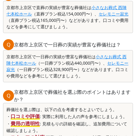
京都市上京区で直葬の実績が豊富な葬儀社は
小さなお葬式 西陣
七本松ホール
（直葬プラン税込154,000円〜）、
セレモニー寂光
（直葬プラン税込165,000円〜）などがあります。口コミや費用
などを参考にして選びましょう。
Q
京都市上京区で一日葬の実績が豊富な葬儀社は？
京都市上京区で一日葬の実績が豊富な葬儀社は
小さなお葬式 西
陣七本松ホール
（一日葬プラン税込440,000円〜）、
セレモニー
寂光
（一日葬プラン税込328,900円〜）などがあります。口コミ
や費用などを参考にして選びましょう。
京都市上京区で葬儀社を選ぶ際のポイントはあります
Q
か？
葬儀社を選ぶ際は、以下の点を考慮するとよいでしょう。
口コミや評価
・
: 実際に利用した人の声を参考にしましょう。
費用の透明性
・
: 見積もりの詳細を確認し、追加費用について
確認しましょう。