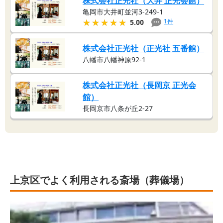
株式会社正光社（大井 正光会館）
亀岡市大井町並河3-249-1
★★★★★
★★★★★
1
件
5.00
株式会社正光社（正光社 五番館）
八幡市八幡神原92-1
株式会社正光社（長岡京 正光会
館）
長岡京市八条が丘2-27
上京区でよく利用される斎場（葬儀場）