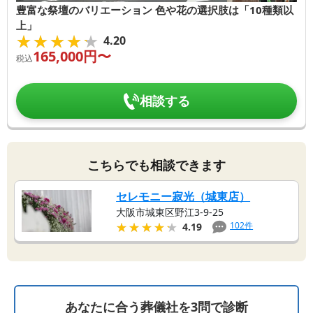
豊富な祭壇のバリエーション 色や花の選択肢は「10種類以
上」
★★★★★
★★★★★
4.20
165,000
円〜
税込
相談する
こちらでも相談できます
セレモニー寂光（城東店）
大阪市城東区野江3-9-25
★★★★★
★★★★★
102
件
4.19
あなたに合う葬儀社を3問で診断