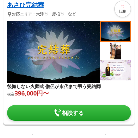
あさひ完結葬
比較
対応エリア：
大津市 彦根市 など
後悔しない火葬式 僧侶が永代まで弔う完結葬
396,000
円〜
税込
相談する