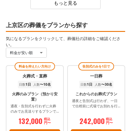
もっと見る
上京区の葬儀をプランから探す
気になるプランをクリックして、葬儀社の詳細をご確認くださ
い。
料金が安い順
料金を抑えたい方向け
告別式のみを1日で
火葬式・直葬
一日葬
1日
〜10名
1日
〜30名
日数
人数
日数
人数
火葬のみプラン（預かり安
これからのお葬式プラン
置）
通夜と告別式は行わず、一日
通夜・告別式を行わずに火葬
で出棺前に式場でお別れを行
のみでお見送りするプランで
うプランです。
す。
132,000
242,000
税込
税込
円〜
円〜