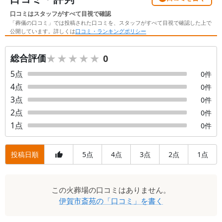
口コミはスタッフがすべて目視で確認
「葬儀の口コミ」では投稿された口コミを、スタッフがすべて目視で確認した上で
公開しています。詳しくは
口コミ・ランキングポリシー
★★★★★
★★★★★
総合評価
0
5
点
0
件
4
点
0
件
3
点
0
件
2
点
0
件
1
点
0
件
投稿日順
5
4
3
2
1
点
点
点
点
点
口
この
火葬場
の口コミはありません。
コ
伊賀市斎苑
の「口コミ」を書く
ミ
一