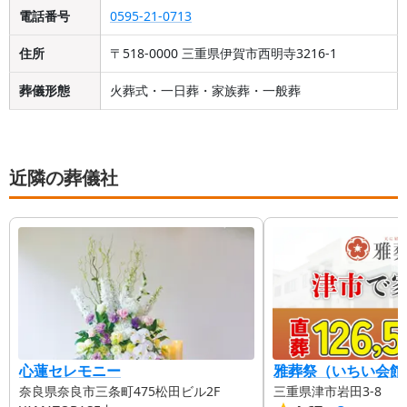
電話番号
0595-21-0713
住所
〒518-0000 三重県伊賀市西明寺3216-1
葬儀形態
火葬式・一日葬・家族葬・一般葬
近隣の葬儀社
心蓮セレモニー
雅葬祭（いちい会館
奈良県奈良市三条町475松田ビル2F
三重県津市岩田3-8