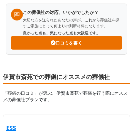
覧
この葬儀社の対応、いかがでしたか？
大切な方を送られたあなたの声が、これから葬儀社を探
すご家族にとって何よりの判断材料になります。
良かった点も、気になった点も大歓迎です。
口コミを書く
伊賀市斎苑での葬儀にオススメの葬儀社
「葬儀の口コミ」が選ぶ、
伊賀市斎苑
で葬儀を行う際にオスス
メの葬儀社プランです。
【第
| ベテランスタッフがあなたをサポート 
1
位】
ESS