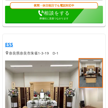
夜間・休日祝日でも電話対応中
相談をする
葬儀社に直接つながります
【第
| ベテランスタッフがあなたをサポート 
3
位】
ESS
奈良県
奈良市
朱雀1-3-19 D-1