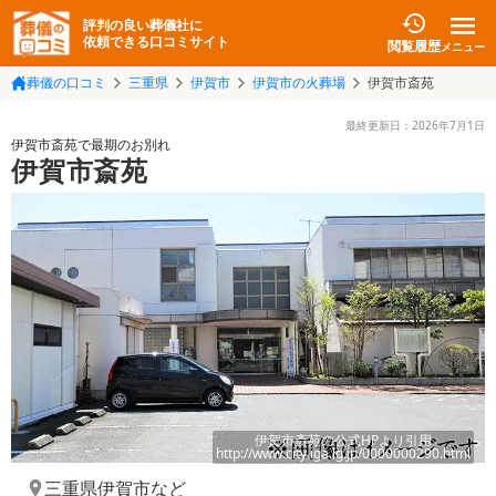
評判の良い葬儀社に
依頼できる口コミサイト
閲覧履歴
メニュー
葬儀の口コミ
三重県
伊賀市
伊賀市の火葬場
伊賀市斎苑
最終更新日：
2026年7月1日
伊賀市斎苑で最期のお別れ
伊賀市斎苑
伊賀市斎苑
の公式HPより引用
http://www.city.iga.lg.jp/0000000290.html
三重県伊賀市
など