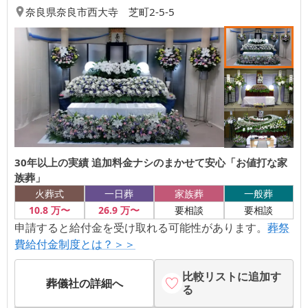
奈良県
奈良市
西大寺 芝町2-5-5
30年以上の実績 追加料金ナシのまかせて安心「お値打な家
族葬」
火葬式
一日葬
家族葬
一般葬
10
.8
万〜
26
.9
万〜
要相談
要相談
申請すると給付金を受け取れる可能性があります。
葬祭
費給付金制度とは？＞＞
比較リストに追加す
葬儀社の詳細へ
る