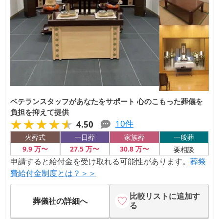
ベテランスタッフがあなたをサポート 心のこもった葬儀を
負担を抑えて提供
★★★★★
★★★★★
10
件
4.50
火葬式
一日葬
家族葬
一般葬
9
.9
万〜
27
.5
万〜
30
.8
万〜
要相談
申請すると給付金を受け取れる可能性があります。
葬祭
費給付金制度とは？＞＞
比較リストに追加す
葬儀社の詳細へ
る