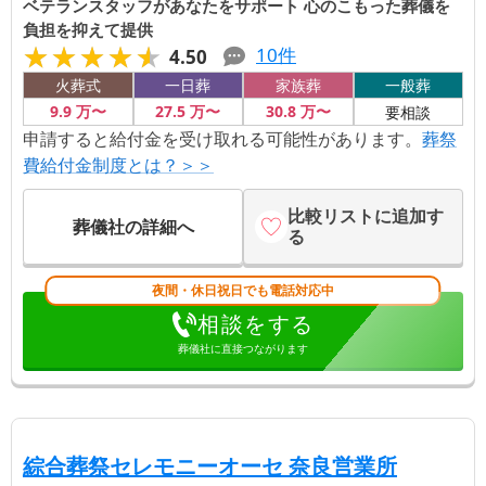
ベテランスタッフがあなたをサポート 心のこもった葬儀を
負担を抑えて提供
★★★★★
★★★★★
10
件
4.50
火葬式
一日葬
家族葬
一般葬
9
.9
万〜
27
.5
万〜
30
.8
万〜
要相談
申請すると給付金を受け取れる可能性があります。
葬祭
費給付金制度とは？＞＞
比較リストに追加す
葬儀社の詳細へ
る
夜間・休日祝日でも電話対応中
相談をする
葬儀社に直接つながります
【第
2
位】
| 30
綜合葬祭セレモニーオーセ 奈良営業所