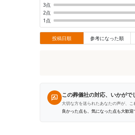
3
点
2
点
1
点
投稿日順
参考になった順
口
コ
ミ
一
覧
この葬儀社の対応、いかがで
大切な方を送られたあなたの声が、こ
良かった点も、気になった点も大歓迎