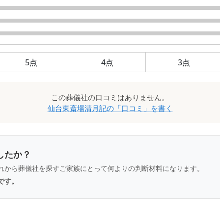
5
点
4
点
3
点
この
葬儀社
の口コミはありません。
仙台東斎場清月記
の「口コミ」を書く
したか？
れから葬儀社を探すご家族にとって何よりの判断材料になります。
です。