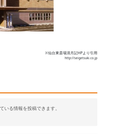
※
仙台東斎場清月記
HPより引用
http://seigetsuki.co.jp
っている情報を投稿できます。