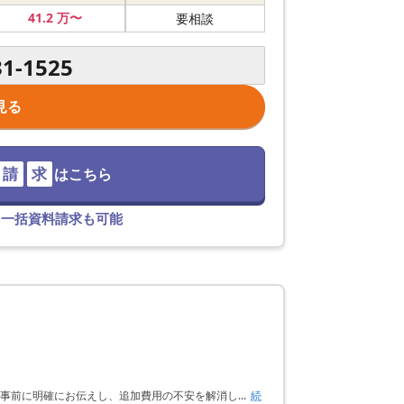
41
.2
万〜
要相談
31-1525
見る
請
求
はこちら
て一括資料請求も可能
事前に明確にお伝えし、追加費用の不安を解消し...
続