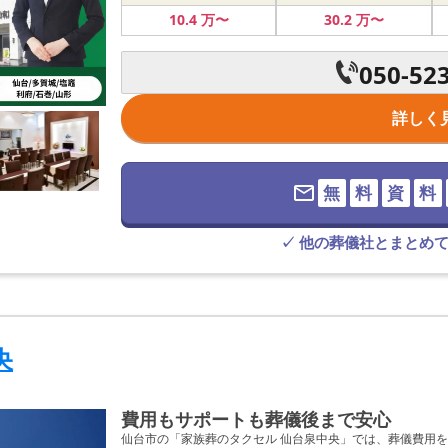
10
.4
万〜
30
.2
万〜
050-52
詳しく
無
料
資
料
✓ 他の葬儀社とまとめ
央
費用もサポートも葬儀後まで安心
仙台市の「家族葬のタクセル 仙台泉中央」では、葬儀費用を