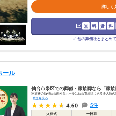
詳しく
無
料
資
料
✓ 他の葬儀社とまとめ
ホール
仙台市泉区での葬儀・家族葬なら「家族
家族葬の仙和仙台南光台ホールは仙台市泉区にある少人数の家
続きを見る
★★★★★
★★★★★
4.60
5
件
火葬式
一日葬