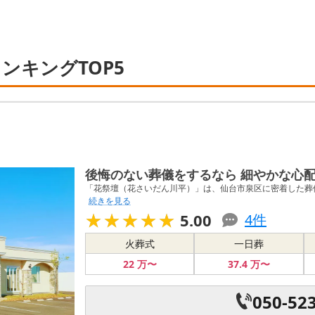
ンキングTOP5
後悔のない葬儀をするなら 細やかな心
「花祭壇（花さいだん川平）」は、仙台市泉区に密着した葬儀
続きを見る
★★★★★
★★★★★
5.00
4
件
火葬式
一日葬
22
万〜
37
.4
万〜
050-52