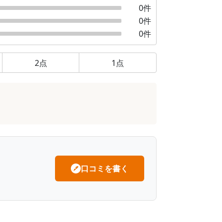
0
件
0
件
0
件
2
点
1
点
口コミを書く