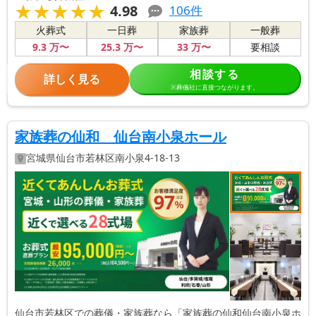
★★★★★
★★★★★
4.98
106
件
火葬式
一日葬
家族葬
一般葬
9
.3
万〜
25
.3
万〜
33
万〜
要相談
相談する
詳しく見る
※葬儀社に直接つながります。
家族葬の仙和 仙台南小泉ホール
宮城県
仙台市若林区
南小泉4-18-13
仙台市若林区での葬儀・家族葬なら「家族葬の仙和仙台南小泉ホ