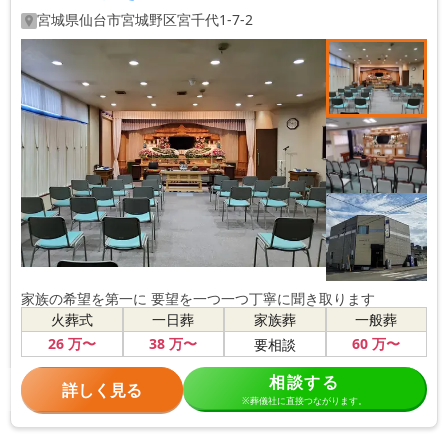
宮城県
仙台市宮城野区
宮千代1-7-2
家族の希望を第一に 要望を一つ一つ丁寧に聞き取ります
火葬式
一日葬
家族葬
一般葬
26
万〜
38
万〜
60
万〜
要相談
相談する
詳しく見る
※葬儀社に直接つながります。