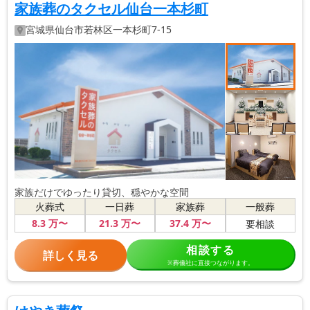
家族葬のタクセル仙台一本杉町
宮城県
仙台市若林区
一本杉町7-15
家族だけでゆったり貸切、穏やかな空間
火葬式
一日葬
家族葬
一般葬
8
.3
万〜
21
.3
万〜
37
.4
万〜
要相談
相談する
詳しく見る
※葬儀社に直接つながります。