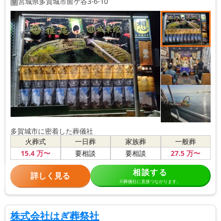
宮城県
多賀城市
留ケ谷3-6-10
多賀城市に密着した葬儀社
火葬式
一日葬
家族葬
一般葬
15
.4
万〜
27
.5
万〜
要相談
要相談
相談する
詳しく見る
※葬儀社に直接つながります。
株式会社はぎ葬祭社