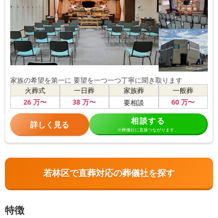
家族の希望を第一に 要望を一つ一つ丁寧に聞き取ります
火葬式
一日葬
家族葬
一般葬
26
万〜
38
万〜
60
万〜
要相談
相談する
詳しく見る
※葬儀社に直接つながります。
若林区で直葬対応の葬儀社を探す
特徴