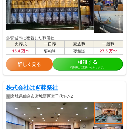
多賀城市に密着した葬儀社
火葬式
一日葬
家族葬
一般葬
15
.4
万〜
27
.5
万〜
要相談
要相談
相談する
詳しく見る
※葬儀社に直接つながります。
株式会社はぎ葬祭社
宮城県
仙台市宮城野区
宮千代1-7-2