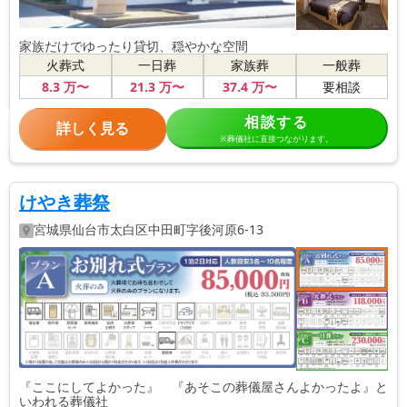
家族だけでゆったり貸切、穏やかな空間
火葬式
一日葬
家族葬
一般葬
8
.3
万〜
21
.3
万〜
37
.4
万〜
要相談
相談する
詳しく見る
※葬儀社に直接つながります。
けやき葬祭
宮城県
仙台市太白区
中田町字後河原6-13
『ここにしてよかった』 『あそこの葬儀屋さんよかったよ』と
いわれる葬儀社