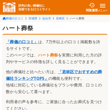
評判の良い葬儀社に
依頼できる口コミサイト
閲覧履歴
メニュー
葬儀の口コミ
宮城県
仙台市
若林区
ハート葬祭
ハート葬祭
「葬儀の口コミ」
は、7万件以上の口コミ掲載数を誇
るサイトです。
このページでは、
ハート葬祭
を実際に利用した方の評
判やサービスの特徴を詳しく見ることができます。
他の葬儀社と比べたい方は、
「
若林区でおすすめの葬
儀社ランキングTOP5
」
の機能も便利です。
地域に対応している葬儀社をプランや費用、口コミの
数から安心して選べます。
利用者の声を参考に、ご家族に合ったお葬式を見つけ
てください。