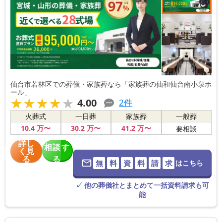
仙台市若林区での葬儀・家族葬なら「家族葬の仙和仙台南小泉ホ
ール」
★★★★★
★★★★★
4.00
2
件
火葬式
一日葬
家族葬
一般葬
10
.4
万〜
30
.2
万〜
41
.2
万〜
要相談
詳し
相談す
く見
る
る
無
料
資
料
請
求
はこちら
※葬儀社に直
接つながりま
す。
✓ 他の葬儀社とまとめて一括資料請求も可
能