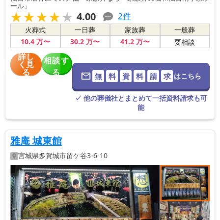
ール」
★★★★★
★★★★★
4.00
2
件
火葬式
一日葬
家族葬
一般葬
10
.4
万〜
30
.2
万〜
41
.2
万〜
要相談
詳し
相談す
く見
る
る
無
料
資
料
請
求
はこちら
※葬儀社に直
接つながりま
す。
✓ 他の葬儀社とまとめて一括資料請求も可
能
雅庵 城東館
宮城県
多賀城市
留ケ谷3-6-10