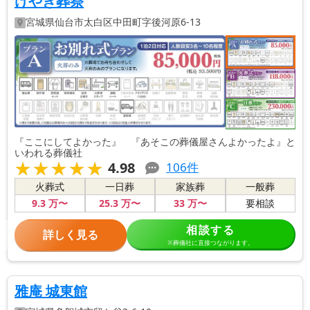
けやき葬祭
宮城県
仙台市太白区
中田町字後河原6-13
『ここにしてよかった』 『あそこの葬儀屋さんよかったよ』と
いわれる葬儀社
★★★★★
★★★★★
4.98
106
件
火葬式
一日葬
家族葬
一般葬
9
.3
万〜
25
.3
万〜
33
万〜
要相談
相談する
詳しく見る
※葬儀社に直接つながります。
雅庵 城東館