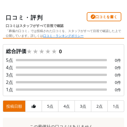
口コミ・評判
口コミを書く
口コミはスタッフがすべて目視で確認
「葬儀の口コミ」では投稿された口コミを、スタッフがすべて目視で確認した上で
公開しています。詳しくは
口コミ・ランキングポリシー
★★★★★
★★★★★
総合評価
0
5
点
0
件
4
点
0
件
3
点
0
件
2
点
0
件
1
点
0
件
投稿日順
5
4
3
2
1
点
点
点
点
点
口
この
葬儀社
の口コミはありません。
コ