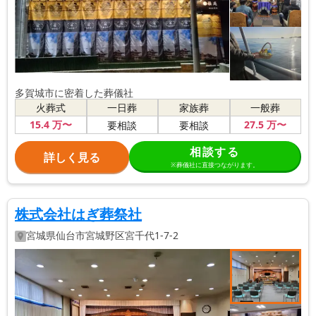
多賀城市に密着した葬儀社
火葬式
一日葬
家族葬
一般葬
15
.4
万〜
27
.5
万〜
要相談
要相談
相談する
詳しく見る
※葬儀社に直接つながります。
株式会社はぎ葬祭社
宮城県
仙台市宮城野区
宮千代1-7-2