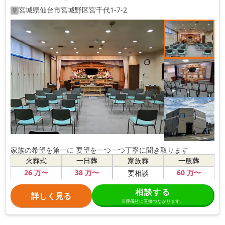
宮城県
仙台市宮城野区
宮千代1-7-2
家族の希望を第一に 要望を一つ一つ丁寧に聞き取ります
火葬式
一日葬
家族葬
一般葬
26
万〜
38
万〜
60
万〜
要相談
相談する
詳しく見る
※葬儀社に直接つながります。