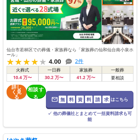
仙台市若林区での葬儀・家族葬なら「家族葬の仙和仙台南小泉ホ
ール」
★★★★★
★★★★★
4.00
2
件
火葬式
一日葬
家族葬
一般葬
10
.4
万〜
30
.2
万〜
41
.2
万〜
要相談
詳し
相談す
く見
る
る
無
料
資
料
請
求
はこちら
※葬儀社に直
接つながりま
す。
✓ 他の葬儀社とまとめて一括資料請求も可
能