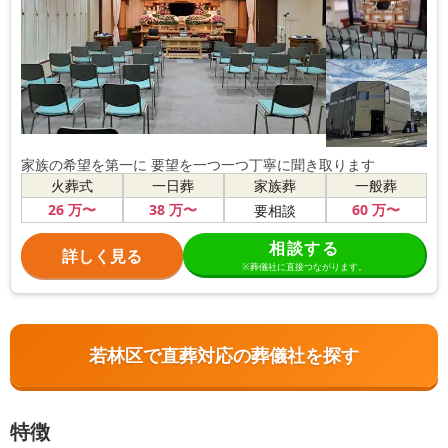
家族の希望を第一に 要望を一つ一つ丁寧に聞き取ります
火葬式
一日葬
家族葬
一般葬
26
万〜
38
万〜
60
万〜
要相談
相談する
詳しく見る
※葬儀社に直接つながります。
若林区で直葬対応の葬儀社を探す
特徴