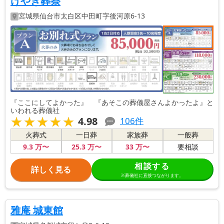
けやき葬祭
宮城県
仙台市太白区
中田町字後河原6-13
『ここにしてよかった』 『あそこの葬儀屋さんよかったよ』と
いわれる葬儀社
★★★★★
★★★★★
4.98
106
件
火葬式
一日葬
家族葬
一般葬
9
.3
万〜
25
.3
万〜
33
万〜
要相談
相談する
詳しく見る
※葬儀社に直接つながります。
雅庵 城東館