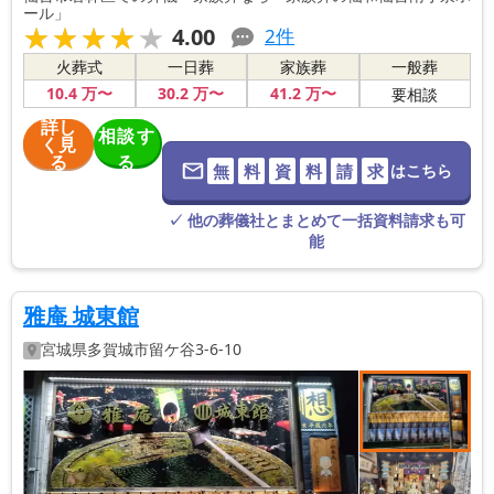
ール」
★★★★★
★★★★★
4.00
2
件
火葬式
一日葬
家族葬
一般葬
10
.4
万〜
30
.2
万〜
41
.2
万〜
要相談
詳し
相談す
く見
る
る
無
料
資
料
請
求
はこちら
※葬儀社に直
接つながりま
す。
✓ 他の葬儀社とまとめて一括資料請求も可
能
雅庵 城東館
宮城県
多賀城市
留ケ谷3-6-10