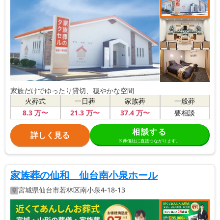
家族だけでゆったり貸切、穏やかな空間
火葬式
一日葬
家族葬
一般葬
8
.3
万〜
21
.3
万〜
37
.4
万〜
要相談
相談する
詳しく見る
※葬儀社に直接つながります。
家族葬の仙和 仙台南小泉ホール
宮城県
仙台市若林区
南小泉4-18-13