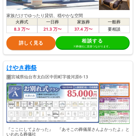
家族だけでゆったり貸切、穏やかな空間
火葬式
一日葬
家族葬
一般葬
8
.3
万〜
21
.3
万〜
37
.4
万〜
要相談
相談する
詳しく見る
※葬儀社に直接つながります。
けやき葬祭
宮城県
仙台市太白区
中田町字後河原6-13
『ここにしてよかった』 『あそこの葬儀屋さんよかったよ』と
いわれる葬儀社