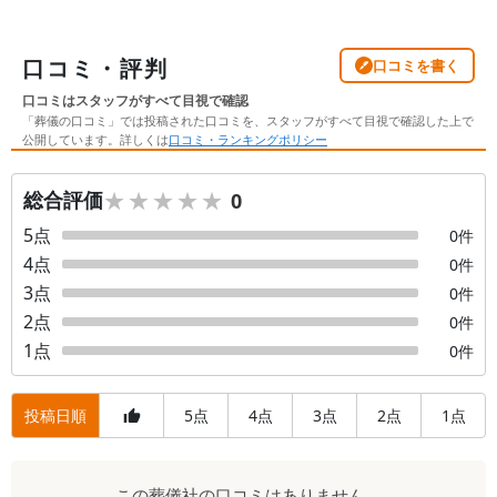
口コミ・評判
口コミを書く
口コミはスタッフがすべて目視で確認
「葬儀の口コミ」では投稿された口コミを、スタッフがすべて目視で確認した上で
公開しています。詳しくは
口コミ・ランキングポリシー
★★★★★
★★★★★
総合評価
0
5
点
0
件
4
点
0
件
3
点
0
件
2
点
0
件
1
点
0
件
投稿日順
5
4
3
2
1
点
点
点
点
点
口
この
葬儀社
の口コミはありません。
コ