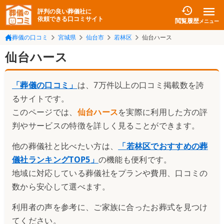
評判の良い葬儀社に
依頼できる口コミサイト
閲覧履歴
メニュー
葬儀の口コミ
宮城県
仙台市
若林区
仙台ハース
仙台ハース
「葬儀の口コミ」
は、7万件以上の口コミ掲載数を誇
るサイトです。
このページでは、
仙台ハース
を実際に利用した方の評
判やサービスの特徴を詳しく見ることができます。
他の葬儀社と比べたい方は、
「
若林区でおすすめの葬
儀社ランキングTOP5
」
の機能も便利です。
地域に対応している葬儀社をプランや費用、口コミの
数から安心して選べます。
利用者の声を参考に、ご家族に合ったお葬式を見つけ
てください。