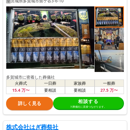
宮城県
多賀城市
留ケ谷3-6-10
多賀城市に密着した葬儀社
火葬式
一日葬
家族葬
一般葬
15
.4
万〜
27
.5
万〜
要相談
要相談
相談する
詳しく見る
※葬儀社に直接つながります。
株式会社はぎ葬祭社