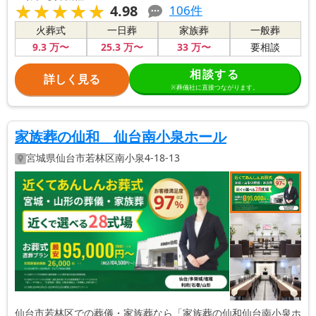
★★★★★
★★★★★
4.98
106
件
火葬式
一日葬
家族葬
一般葬
9
.3
万〜
25
.3
万〜
33
万〜
要相談
相談する
詳しく見る
※葬儀社に直接つながります。
家族葬の仙和 仙台南小泉ホール
宮城県
仙台市若林区
南小泉4-18-13
仙台市若林区での葬儀・家族葬なら「家族葬の仙和仙台南小泉ホ