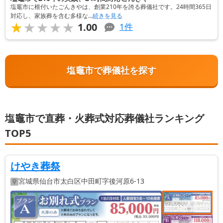
塩竈市に根付いたごんきやは、創業210年を誇る葬儀社です。24時間365日
対応し、家族葬を含む多様な...
続きを見る
★★★★★
★★★★★
1.00
1
件
塩竈市で葬儀社を探す
塩竈市で直葬・火葬式対応葬儀社ランキング
TOP5
けやき葬祭
宮城県
仙台市太白区
中田町字後河原6-13