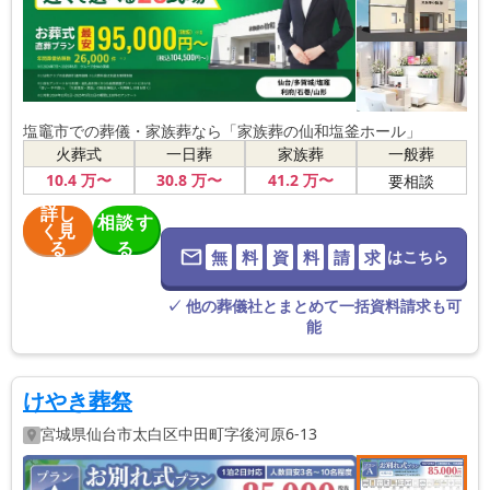
塩竈市での葬儀・家族葬なら「家族葬の仙和塩釜ホール」
火葬式
一日葬
家族葬
一般葬
10
.4
万〜
30
.8
万〜
41
.2
万〜
要相談
詳し
相談す
く見
る
る
無
料
資
料
請
求
はこちら
※葬儀社に直
接つながりま
す。
✓ 他の葬儀社とまとめて一括資料請求も可
能
けやき葬祭
宮城県
仙台市太白区
中田町字後河原6-13