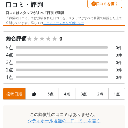
口コミ・評判
口コミを書く
口コミはスタッフがすべて目視で確認
「葬儀の口コミ」では投稿された口コミを、スタッフがすべて目視で確認した上で
公開しています。詳しくは
口コミ・ランキングポリシー
★★★★★
★★★★★
総合評価
0
5
点
0
件
4
点
0
件
3
点
0
件
2
点
0
件
1
点
0
件
投稿日順
5
4
3
2
1
点
点
点
点
点
口
この
葬儀社
の口コミはありません。
コ
シティホール塩釜
の「口コミ」を書く
ミ
一