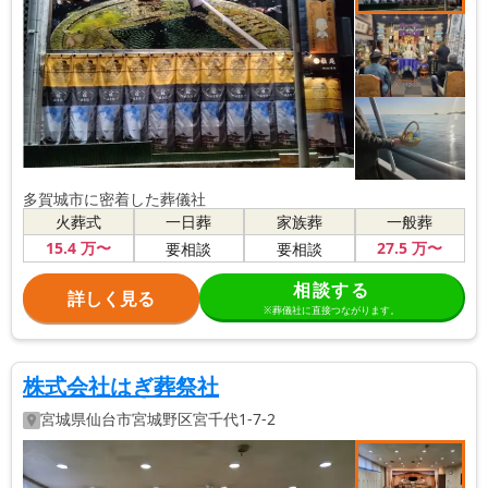
多賀城市に密着した葬儀社
火葬式
一日葬
家族葬
一般葬
15
.4
万〜
27
.5
万〜
要相談
要相談
相談する
詳しく見る
※葬儀社に直接つながります。
株式会社はぎ葬祭社
宮城県
仙台市宮城野区
宮千代1-7-2