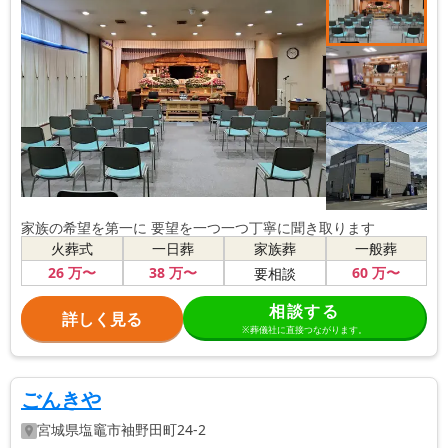
家族の希望を第一に 要望を一つ一つ丁寧に聞き取ります
火葬式
一日葬
家族葬
一般葬
26
万〜
38
万〜
60
万〜
要相談
相談する
詳しく見る
※葬儀社に直接つながります。
ごんきや
宮城県
塩竈市
袖野田町24-2