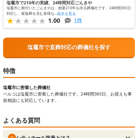
塩竈市で210年の実績、24時間対応ごんきや
塩竈市に根付いたごんきやは、創業210年を誇る葬儀社です。24時間365日
対応し、家族葬を含む多様な...
続きを見る
★★★★★
★★★★★
1.00
1
件
塩竈市で直葬対応の葬儀社を探す
特徴
塩竈市に密着した葬儀社
ベルコは塩竈市に密着した葬儀社です。24時間365日、お迎えも事
前相談にも対応しています。
よくある質問
シティホール塩釜とは？
Q