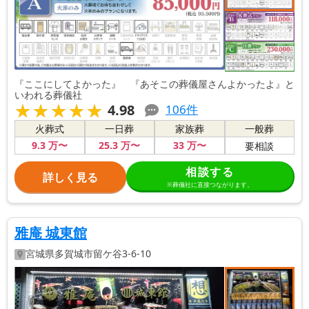
『ここにしてよかった』 『あそこの葬儀屋さんよかったよ』と
いわれる葬儀社
★★★★★
★★★★★
4.98
106
件
火葬式
一日葬
家族葬
一般葬
9
.3
万〜
25
.3
万〜
33
万〜
要相談
相談する
詳しく見る
※葬儀社に直接つながります。
雅庵 城東館
宮城県
多賀城市
留ケ谷3-6-10