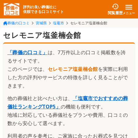
評判の良い葬儀社に
依頼できる口コミサイト
閲覧履歴
メニュー
葬儀の口コミ
宮城県
塩竈市
セレモニア塩釜楠会館
セレモニア塩釜楠会館
「葬儀の口コミ」
は、7万件以上の口コミ掲載数を誇
るサイトです。
このページでは、
セレモニア塩釜楠会館
を実際に利用
した方の評判やサービスの特徴を詳しく見ることがで
きます。
他の葬儀社と比べたい方は、
「
塩竈市でおすすめの葬
儀社ランキングTOP5
」
の機能も便利です。
地域に対応している葬儀社をプランや費用、口コミの
数から安心して選べます。
利用者の声を参考に、ご家族に合ったお葬式を見つけ