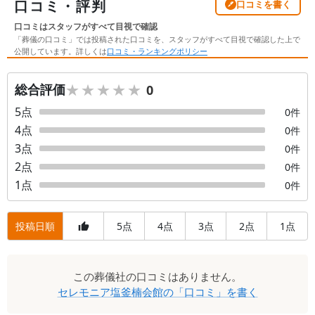
口コミ・評判
口コミを書く
口コミはスタッフがすべて目視で確認
「葬儀の口コミ」では投稿された口コミを、スタッフがすべて目視で確認した上で
公開しています。詳しくは
口コミ・ランキングポリシー
★★★★★
★★★★★
総合評価
0
5
点
0
件
4
点
0
件
3
点
0
件
2
点
0
件
1
点
0
件
投稿日順
5
4
3
2
1
点
点
点
点
点
口
この
葬儀社
の口コミはありません。
コ
セレモニア塩釜楠会館
の「口コミ」を書く
ミ
一