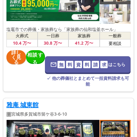
塩竈市での葬儀・家族葬なら「家族葬の仙和塩釜ホール」
火葬式
一日葬
家族葬
一般葬
10
.4
万〜
30
.8
万〜
41
.2
万〜
要相談
詳し
相談す
く見
る
る
無
料
資
料
請
求
はこちら
※葬儀社に直
接つながりま
す。
✓ 他の葬儀社とまとめて一括資料請求も可
能
雅庵 城東館
宮城県
多賀城市
留ケ谷3-6-10