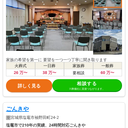
家族の希望を第一に 要望を一つ一つ丁寧に聞き取ります
火葬式
一日葬
家族葬
一般葬
26
万〜
38
万〜
60
万〜
要相談
相談する
詳しく見る
※葬儀社に直接つながります。
ごんきや
宮城県
塩竈市
袖野田町24-2
塩竈市で210年の実績、24時間対応ごんきや