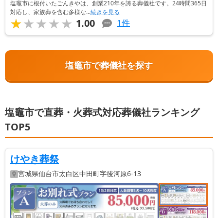
塩竈市に根付いたごんきやは、創業210年を誇る葬儀社です。24時間365日
対応し、家族葬を含む多様な...
続きを見る
★★★★★
★★★★★
1.00
1
件
塩竈市で葬儀社を探す
塩竈市で直葬・火葬式対応葬儀社ランキング
TOP5
けやき葬祭
宮城県
仙台市太白区
中田町字後河原6-13