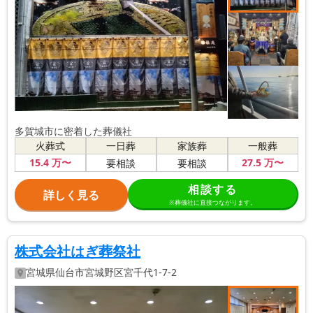
多賀城市に密着した葬儀社
火葬式
一日葬
家族葬
一般葬
15
.4
万〜
27
.5
万〜
要相談
要相談
相談する
詳しく見る
※葬儀社に直接つながります。
株式会社はぎ葬祭社
宮城県
仙台市宮城野区
宮千代1-7-2