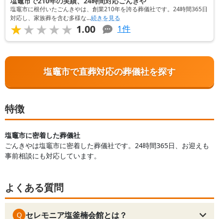
塩竈市で210年の実績、24時間対応ごんきや
塩竈市に根付いたごんきやは、創業210年を誇る葬儀社です。24時間365日
対応し、家族葬を含む多様な...
続きを見る
★★★★★
★★★★★
1.00
1
件
塩竈市で直葬対応の葬儀社を探す
特徴
塩竈市に密着した葬儀社
ごんきやは塩竈市に密着した葬儀社です。24時間365日、お迎えも
事前相談にも対応しています。
よくある質問
セレモニア塩釜楠会館とは？
Q