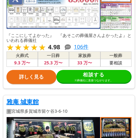
『ここにしてよかった』 『あそこの葬儀屋さんよかったよ』と
いわれる葬儀社
★★★★★
★★★★★
4.98
106
件
火葬式
一日葬
家族葬
一般葬
9
.3
万〜
25
.3
万〜
33
万〜
要相談
相談する
詳しく見る
※葬儀社に直接つながります。
雅庵 城東館
宮城県
多賀城市
留ケ谷3-6-10