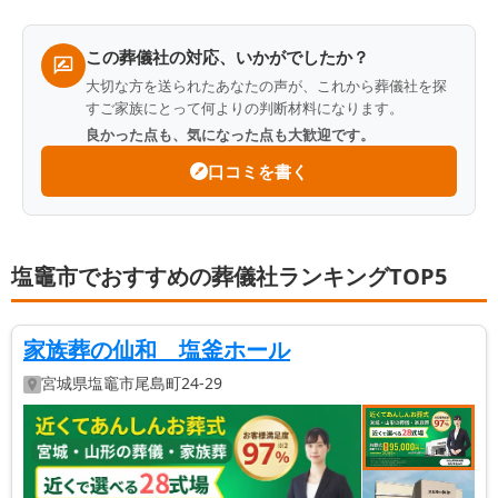
覧
この葬儀社の対応、いかがでしたか？
大切な方を送られたあなたの声が、これから葬儀社を探
すご家族にとって何よりの判断材料になります。
良かった点も、気になった点も大歓迎です。
口コミを書く
塩竈市でおすすめの葬儀社ランキングTOP5
家族葬の仙和 塩釜ホール
宮城県
塩竈市
尾島町24-29