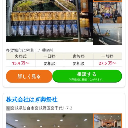
多賀城市に密着した葬儀社
火葬式
一日葬
家族葬
一般葬
15
.4
万〜
27
.5
万〜
要相談
要相談
相談する
詳しく見る
※葬儀社に直接つながります。
株式会社はぎ葬祭社
宮城県
仙台市宮城野区
宮千代1-7-2