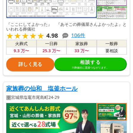
『ここにしてよかった』 『あそこの葬儀屋さんよかったよ』と
いわれる葬儀社
★★★★★
★★★★★
4.98
106
件
火葬式
一日葬
家族葬
一般葬
9
.3
万〜
25
.3
万〜
33
万〜
要相談
相談する
詳しく見る
※葬儀社に直接つながります。
家族葬の仙和 塩釜ホール
宮城県
塩竈市
尾島町24-29