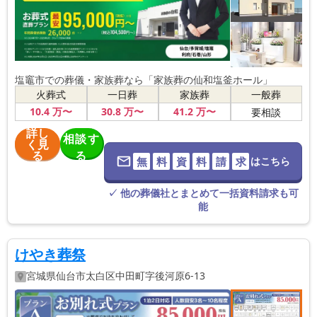
塩竈市での葬儀・家族葬なら「家族葬の仙和塩釜ホール」
火葬式
一日葬
家族葬
一般葬
10
.4
万〜
30
.8
万〜
41
.2
万〜
要相談
詳し
相談す
く見
る
る
無
料
資
料
請
求
はこちら
※葬儀社に直
接つながりま
す。
✓ 他の葬儀社とまとめて一括資料請求も可
能
けやき葬祭
宮城県
仙台市太白区
中田町字後河原6-13