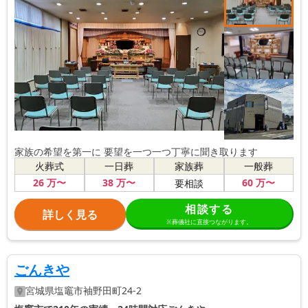
家族の希望を第一に 要望を一つ一つ丁寧に聞き取ります
火葬式
一日葬
家族葬
一般葬
26
万〜
38
万〜
60
万〜
要相談
相談する
詳しく見る
※葬儀社に直接つながります。
ごんきや
宮城県
塩竈市
袖野田町24-2