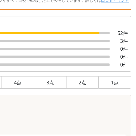
フがすべて目視で確認した上で公開しています。詳しくは
口コミ・ランキ
52
件
3
件
0
件
0
件
0
件
4
点
3
点
2
点
1
点