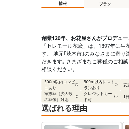
情報
プラン
創業120年、お花屋さんがプロデュー
「セレモール花廣」は、1897年に生
す。 地元｢茨木市｣のみなさまに寄
だきます｡ さまざまなご葬儀のご相談
相談ください。
500m以内コンビ
500m以内レスト
安
ニあり
ランあり
家族葬（少人数
クレジットカー
1
の葬儀）対応
ド可
選ばれる理由