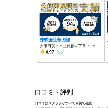
株式会社華の誠
大阪府茨木市上穂積４丁目３−８
4.97
（
）
95
口コミ・評判
口コミはスタッフがすべて目視で確認