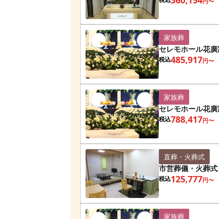
円〜
家族葬
セレモホール花廣
485,917
税込
円〜
家族葬
セレモホール花廣
788,417
税込
円〜
直葬・火葬式
市営葬儀・火葬式
125,777
税込
円〜
家族葬