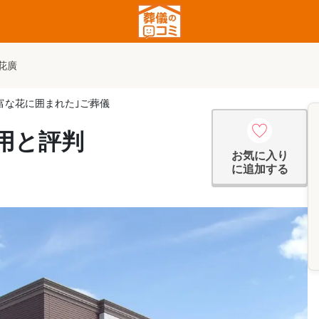
花廣
富な花に囲まれた｣ご葬儀
用と評判
お気に入り
に追加する