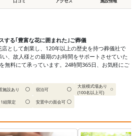
口コミ
アクセス
施設情報
スする｢豊富な花に囲まれた｣ご葬儀
花店として創業し、120年以上の歴史を持つ葬儀社で
り添い、故人様との最期のお時間をサポートさせていた
を無料にて承っています。24時間365日、お気軽にご
大規模式場あり
置施設あり
宿泊可
(100名以上可)
日1組限定
安置中の面会可