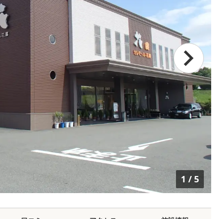
1
/
5