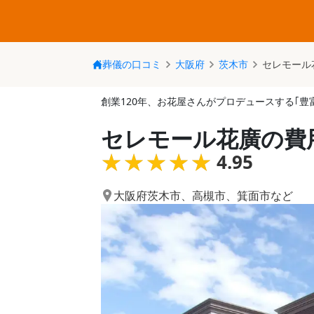
葬儀の口コミ
大阪府
茨木市
セレモール
創業120年、お花屋さんがプロデュースする｢豊
セレモール花廣の費
★★★★★
★★★★★
4.95
大阪府茨木市
、
高槻市
、
箕面市
など