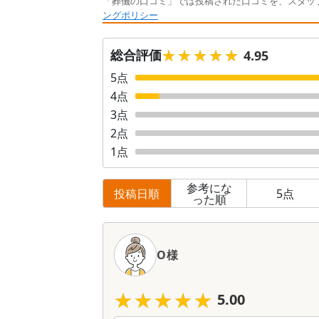
「葬儀の口コミ」では投稿された口コミを、スタッ
ングポリシー
★★★★★
★★★★★
総合評価
4.95
5
点
4
点
3
点
2
点
1
点
参考にな
投稿日順
5
点
った順
口
コ
O様
ミ
一
覧
★★★★★
★★★★★
5.00