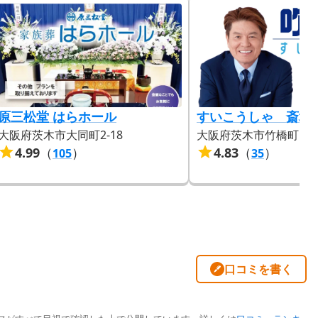
原三松堂 はらホール
すいこうしゃ 斎場
大阪府茨木市大同町2-18
大阪府茨木市竹橋町15-
4.99
（
）
4.83
（
）
105
35
口コミを書く