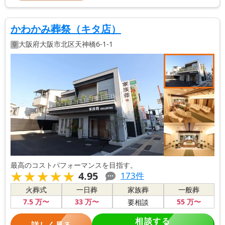
かわかみ葬祭（キタ店）
大阪府
大阪市北区
天神橋6-1-1
最高のコストパフォーマンスを目指す。
★★★★★
★★★★★
4.95
173
件
火葬式
一日葬
家族葬
一般葬
7
.5
万〜
33
万〜
55
万〜
要相談
相談する
詳しく見る