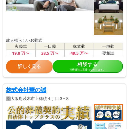
故人様らしいお葬式
火葬式
一日葬
家族葬
一般葬
19
.8
万〜
38
.5
万〜
49
.5
万〜
要相談
相談する
詳しく見る
※葬儀社に直接つながります。
株式会社華の誠
大阪府
茨木市
上穂積４丁目３−８