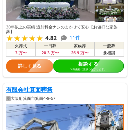
30年以上の実績 追加料金ナシのまかせて安心【お値打な家族
葬】
★★★★★
★★★★★
4.82
11
件
火葬式
一日葬
家族葬
一般葬
3
万〜
20
.3
万〜
26
.9
万〜
要相談
相談する
詳しく見る
※葬儀社に直接つながります。
有限会社箕面葬祭
大阪府
箕面市
箕面4-8-67