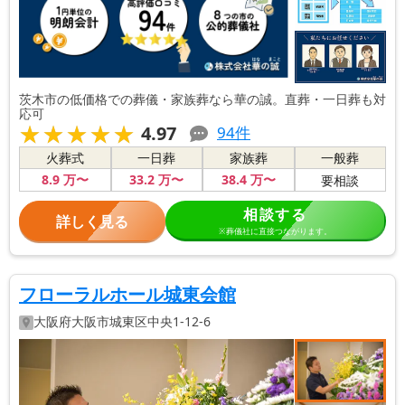
茨木市の低価格での葬儀・家族葬なら華の誠。直葬・一日葬も対
応可
★★★★★
★★★★★
4.97
94
件
火葬式
一日葬
家族葬
一般葬
8
.9
万〜
33
.2
万〜
38
.4
万〜
要相談
相談する
詳しく見る
※葬儀社に直接つながります。
フローラルホール城東会館
大阪府
大阪市城東区
中央1-12-6