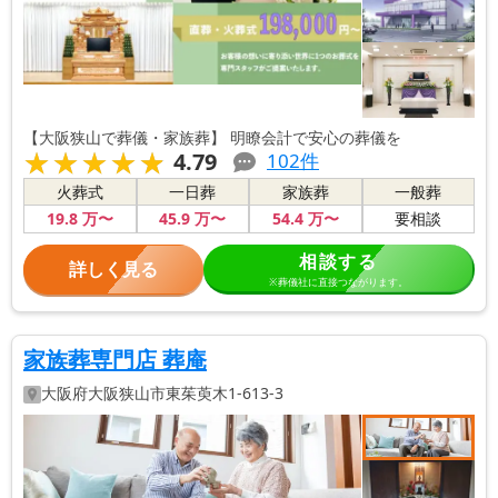
【大阪狭山で葬儀・家族葬】 明瞭会計で安心の葬儀を
★★★★★
★★★★★
4.79
102
件
火葬式
一日葬
家族葬
一般葬
19
.8
万〜
45
.9
万〜
54
.4
万〜
要相談
相談する
詳しく見る
※葬儀社に直接つながります。
家族葬専門店 葬庵
大阪府
大阪狭山市
東茱萸木1-613-3