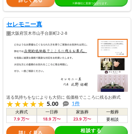
※葬儀社に直接つながります。
セレモニー真
大阪府
茨木市
山手台新町2-2-8
送る気持ちをなによりも大切に 低価格でこころに残るお葬式
★★★★★
★★★★★
5.00
1
件
火葬式
一日葬
家族葬
一般葬
7
.9
万〜
18
.9
万〜
23
.9
万〜
要相談
相談する
詳しく見る