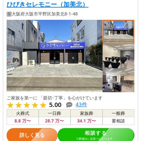
ひびきセレモニー（加美北）
大阪府
大阪市平野区
加美北8-1-48
ご家族を第一に 「親切･丁寧」を心がけています
★★★★★
★★★★★
5.00
43
件
火葬式
一日葬
家族葬
一般葬
8
.8
万〜
28
.7
万〜
34
.1
万〜
要相談
相談する
詳しく見る
※葬儀社に直接つながります。