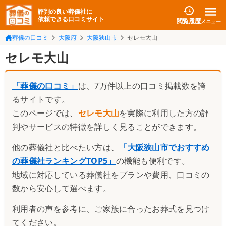
評判の良い葬儀社に
依頼できる口コミサイト
閲覧履歴
メニュー
葬儀の口コミ
大阪府
大阪狭山市
セレモ大山
セレモ大山
「葬儀の口コミ」
は、7万件以上の口コミ掲載数を誇
るサイトです。
このページでは、
セレモ大山
を実際に利用した方の評
判やサービスの特徴を詳しく見ることができます。
他の葬儀社と比べたい方は、
「
大阪狭山市でおすすめ
の葬儀社ランキングTOP5
」
の機能も便利です。
地域に対応している葬儀社をプランや費用、口コミの
数から安心して選べます。
利用者の声を参考に、ご家族に合ったお葬式を見つけ
てください。