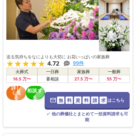
送る気持ちをなによりも大切に お花いっぱいの家族葬
★★★★★
★★★★★
4.72
99
件
火葬式
一日葬
家族葬
一般葬
16
.5
万〜
27
.5
万〜
55
万〜
要相談
詳し
相談す
く見
る
る
無
料
資
料
請
求
はこちら
※葬儀社に直
接つながりま
す。
✓ 他の葬儀社とまとめて一括資料請求も可
能