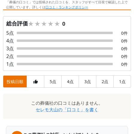
「葬儀の口コミ」では投稿された口コミを、スタッフがすべて目視で確認した上で
公開しています。詳しくは
口コミ・ランキングポリシー
★★★★★
★★★★★
総合評価
0
5
点
0
件
4
点
0
件
3
点
0
件
2
点
0
件
1
点
0
件
投稿日順
5
4
3
2
1
点
点
点
点
点
口
この
葬儀社
の口コミはありません。
コ
セレモ大山
の「口コミ」を書く
ミ
一
覧