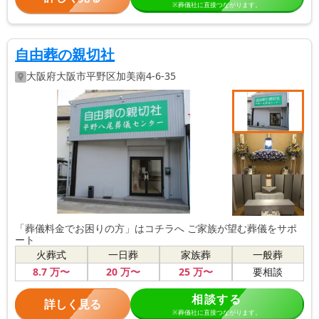
※葬儀社に直接つながります。
自由葬の親切社
大阪府
大阪市平野区
加美南4-6-35
「葬儀料金でお困りの方」はコチラへ ご家族が望む葬儀をサポ
ート
火葬式
一日葬
家族葬
一般葬
8
.7
万〜
20
万〜
25
万〜
要相談
相談する
詳しく見る
※葬儀社に直接つながります。