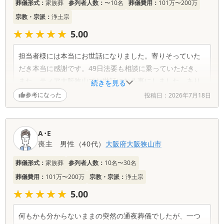
葬儀形式：
家族葬
参列者人数：
〜10名
葬儀費用：
101万〜200万
宗教・宗派：
浄土宗
★★★★★
★★★★★
5.00
担当者様には本当にお世話になりました。寄りそっていた
だき本当に感謝です。49日法要も相談に乗っていただき、
また、ティア大阪狭山でお世話になる事にしました。あり
続きを見る
がとうございました。
参考になった
投稿日：
2026年7月18日
A･E
喪主
男性
（
40代
）
大阪府
大阪狭山市
葬儀形式：
家族葬
参列者人数：
10名〜30名
葬儀費用：
101万〜200万
宗教・宗派：
浄土宗
★★★★★
★★★★★
5.00
何もかも分からないままの突然の通夜葬儀でしたが、一つ