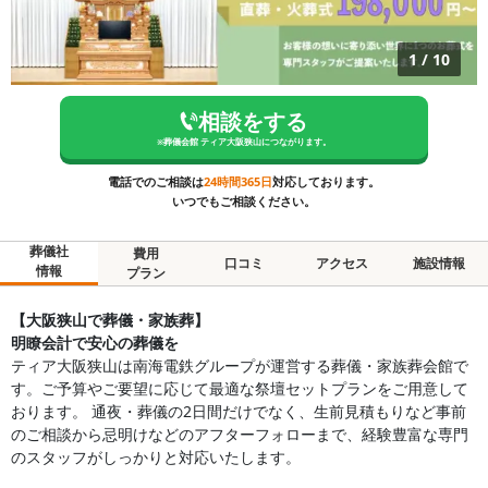
1
/
10
相談をする
※
葬儀会館 ティア大阪狭山
につながります。
電話でのご相談は
24時間365日
対応しております。
いつでもご相談ください。
葬儀社
費用
口コミ
アクセス
施設情報
情報
プラン
【大阪狭山で葬儀・家族葬】
明瞭会計で安心の葬儀を
ティア大阪狭山は南海電鉄グループが運営する葬儀・家族葬会館で
す。ご予算やご要望に応じて最適な祭壇セットプランをご用意して
おります。 通夜・葬儀の2日間だけでなく、生前見積もりなど事前
のご相談から忌明けなどのアフターフォローまで、経験豊富な専門
のスタッフがしっかりと対応いたします。