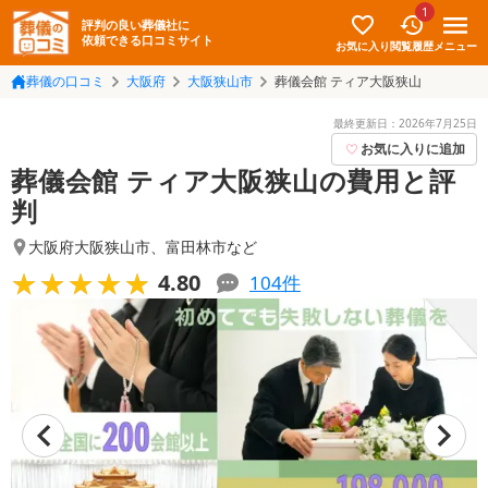
1
評判の良い葬儀社に
依頼できる口コミサイト
お気に入り
メニュー
閲覧履歴
葬儀の口コミ
大阪府
大阪狭山市
葬儀会館 ティア大阪狭山
最終更新日：
2026年7月25日
お気に入りに追加
葬儀会館 ティア大阪狭山の費用と評
判
大阪府大阪狭山市
、
富田林市
など
★★★★★
★★★★★
4.80
104
件