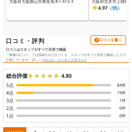
大阪府大阪狭山市東茱萸木1-613-3
大阪府茨木市上穂積４
4.97
（
95
）
口コミ・評判
口コミを書く
口コミはスタッフがすべて目視で確認
「葬儀の口コミ」では投稿された口コミを、スタッフがすべて目視で確認した上で
公開しています。詳しくは
口コミ・ランキングポリシー
★★★★★
★★★★★
総合評価
4.80
5
点
84
件
4
点
19
件
3
点
1
件
2
点
0
件
1
点
0
件