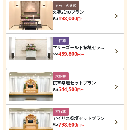
直葬・火葬式
火葬式18プラン
198,000
税込
円〜
一日葬
マリーゴールド祭壇セット
プラン
459,800
税込
円〜
家族葬
桜草祭壇セットプラン
544,500
税込
円〜
家族葬
アイリス祭壇セットプラン
798,600
税込
円〜