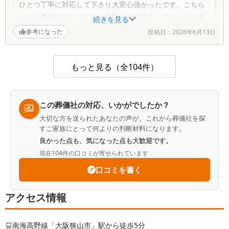
ひとつ丁寧に対応して下さり大変心強かったです。こちら
からの要望に対してもできる限りの対応をしていただきあ
続きを見る
りがたかったです。
参考になった
投稿日：
2026年6月13日
もっと見る（全104件）
この葬儀社の対応、いかがでしたか？
大切な方を送られたあなたの声が、これから葬儀社を探
すご家族にとって何よりの判断材料になります。
良かった点も、気になった点も大歓迎です。
現在
104
件の口コミが寄せられています
口コミを書く
アクセス情報
南海高野線「大阪狭山市」駅から徒歩5分