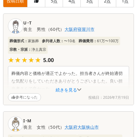
投稿日順
5
4
3
2
1
点
点
点
点
点
口
U･T
コ
喪主
男性
（
60代
）
大阪府
寝屋川市
ミ
一
葬儀形式：
家族葬
参列者人数：
〜10名
葬儀費用：
61万〜100万
覧
宗教・宗派：
浄土真宗
★★★★★
★★★★★
5.00
葬儀内容と価格が適正でよかった。担当者さんが終始適切
な気配りをしていただきありがとうございました。良い担
当者さんで良かった。
続きを見る
参考になった
投稿日：
2026年7月19日
I･M
喪主
女性
（
50代
）
大阪府
大阪狭山市