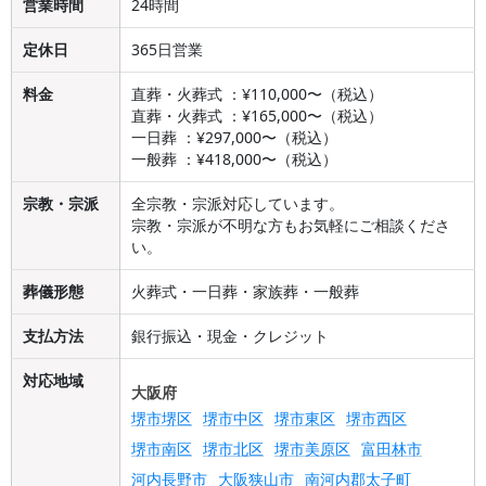
営業時間
24時間
定休日
365日営業
料金
直葬・火葬式 ：¥110,000〜（税込）
直葬・火葬式 ：¥165,000〜（税込）
一日葬 ：¥297,000〜（税込）
一般葬 ：¥418,000〜（税込）
宗教・宗派
全宗教・宗派対応しています。
宗教・宗派が不明な方もお気軽にご相談くださ
い。
葬儀形態
火葬式・一日葬・家族葬・一般葬
支払方法
銀行振込・現金・クレジット
対応地域
大阪府
堺市堺区
堺市中区
堺市東区
堺市西区
堺市南区
堺市北区
堺市美原区
富田林市
河内長野市
大阪狭山市
南河内郡太子町