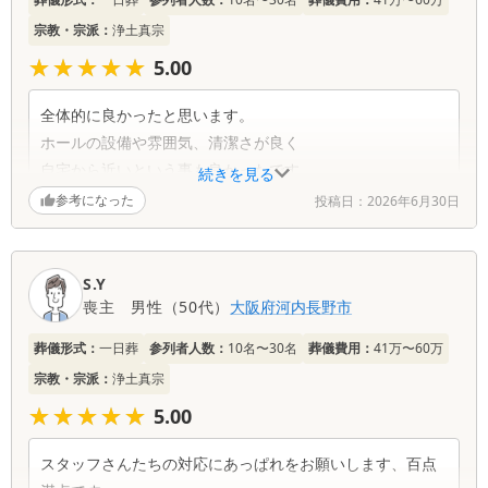
覧
宗教・宗派：
浄土真宗
★★★★★
★★★★★
5.00
全体的に良かったと思います。
ホールの設備や雰囲気、清潔さが良く
自宅から近いという事も良かったです。
続きを見る
参考になった
投稿日：
2026年6月30日
S.Y
喪主
男性
（
50代
）
大阪府
河内長野市
葬儀形式：
一日葬
参列者人数：
10名〜30名
葬儀費用：
41万〜60万
宗教・宗派：
浄土真宗
★★★★★
★★★★★
5.00
スタッフさんたちの対応にあっぱれをお願いします、百点