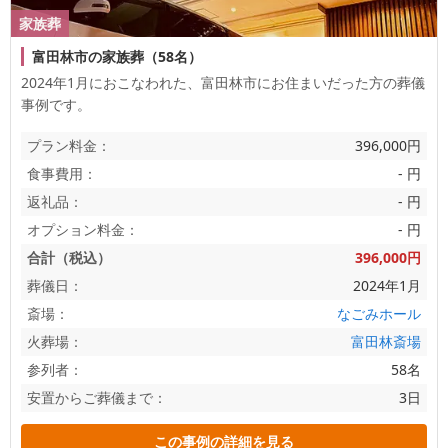
家族葬
富田林市の家族葬（58名）
2024年1月におこなわれた、
富田林市
にお住まいだった方の葬儀
事例です。
プラン料金：
396,000円
食事費用：
- 円
返礼品：
- 円
オプション料金：
- 円
合計（税込）
396,000円
葬儀日：
2024年1月
斎場：
なごみホール
火葬場：
富田林斎場
参列者：
58名
安置からご葬儀まで：
3日
この事例の詳細を見る