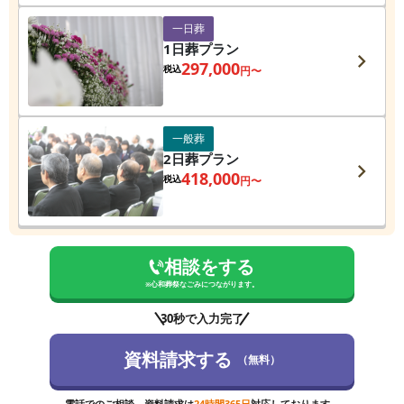
一日葬
1日葬プラン
297,000
税込
円〜
一般葬
2日葬プラン
418,000
税込
円〜
相談をする
※
心和葬祭なごみ
につながります。
30秒で入力完了
資料請求する
（無料）
電話でのご相談、資料請求は
24時間365日
対応しております。