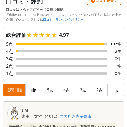
口コミ・評判
口コミを書く
口コミはスタッフがすべて目視で確認
「葬儀の口コミ」では投稿された口コミを、スタッフがすべて目視で確認した上で
公開しています。詳しくは
口コミ・ランキングポリシー
★★★★★
★★★★★
総合評価
4.97
5
点
107
件
4
点
3
件
3
点
0
件
2
点
0
件
1
点
0
件
投稿日順
5
4
3
2
1
点
点
点
点
点
口
I.M
コ
喪主
女性
（
40代
）
大阪府
河内長野市
ミ
一
葬儀形式：
一日葬
参列者人数：
10名〜30名
葬儀費用：
41万〜60万