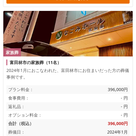
家族葬
富田林市の家族葬（11名）
2024年1月におこなわれた、
富田林市
にお住まいだった方の葬儀
事例です。
プラン料金：
396,000円
食事費用：
- 円
返礼品：
- 円
オプション料金：
- 円
合計（税込）
396,000円
葬儀日：
2024年1月