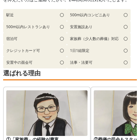
駅近
500m以内コンビニあり
500m以内レストランあり
安置施設あり
宿泊可
家族葬（少人数の葬儀）対応
クレジットカード可
1日1組限定
安置中の面会可
法事・法要可
選ばれる理由
①「家族葬」の経験が豊富
②葬儀の司会もスタッ