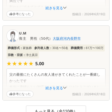
満点です
和やかにできてとてもありがたかった
続きを見る
よく気がついて細やかな心遣いをしていただいた
参考になった
投稿日：
2026年6月19日
U.M
喪主
男性
（
50代
）
大阪府
河内長野市
葬儀形式：
家族葬
参列者人数：
30名〜50名
葬儀費用：
61万〜100万
宗教・宗派：
浄土真宗
★★★★★
★★★★★
5.00
父の最後にたくさんの友人達がきてくれたことが一番嬉し
かったです
本当に素晴らしい対応をしてくれてありがとうございまし
続きを見る
た
参考になった
投稿日：
2026年6月18日
皆様のおかげで心に残る葬儀となりました
もっと見る（全110件）