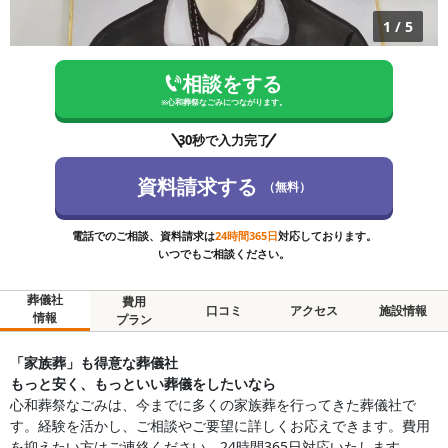
1
/
5
相談をする
※
心和葬祭なごみ
につながります。
30秒で入力完了
資料請求する
（無料）
電話でのご相談、資料請求は
24時間365日
対応しております。
いつでもご相談ください。
葬儀社
費用
口コミ
アクセス
施設情報
情報
プラン
「家族葬」も得意な葬儀社
もっと安く、もっといい葬儀をしたいなら
心和葬祭なごみは、今までに多くの家族葬を行ってきた葬儀社で
す。経験を活かし、ご相談やご要望に詳しくお応えできます。費用
を抑えたい方はご連絡ください。24時間365日対応いたします。