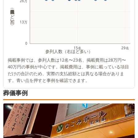
26万
掲載費用（上ほど高い）
13万
0
15名
29名
参列人数（右ほど多い）
掲載事例では、参列人数は
12名
〜
23名
、掲載費用は
28万円
〜
40万円
の事例が中心です。掲載費用は、事例に載っている項目
だけの合計のため、実際の支払総額とは異なる場合がありま
す。青い点を押すと事例を確認できます。
葬儀事例