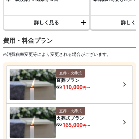
詳しく見る
詳しく
費用・料金プラン
※消費税率変更等により変更される場合がございます。
直葬・火葬式
直葬プラン
110,000
税込
円〜
直葬・火葬式
火葬式プラン
165,000
税込
円〜