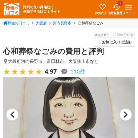
1
評判の良い葬儀社に
依頼できる口コミサイト
お気に入り
メニュー
閲覧履歴
葬儀の口コミ
大阪府
河内長野市
心和葬祭なごみ
最終更新日：
2026年7月13日
お気に入りに追加
心和葬祭なごみの費用と評判
大阪府河内長野市
、
富田林市
、
大阪狭山市
など
★★★★★
★★★★★
4.97
110
件