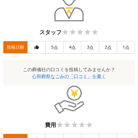
スタッフ
投稿日順
5
4
3
2
1
点
点
点
点
点
この
葬儀社
の口コミを投稿してみませんか？
心和葬祭なごみ
の「口コミ」を書く
費用