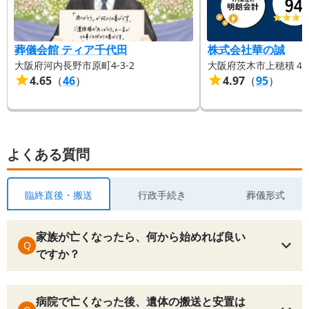
葬儀会館 ティア千代田
株式会社華の誠
大阪府河内長野市原町4-3-2
大阪府茨木市上穂積４
4.65
（
46
）
4.97
（
95
）
よくある質問
臨終直後・搬送
行政手続き
葬儀形式
家族が亡くなったら、何から始めれば良い
Q
ですか？
病院で亡くなった後、遺体の搬送と安置は