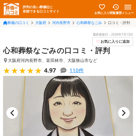
評判の良い葬儀社に
依頼できる口コミサイト
お気に入り
メニュー
閲覧履歴
葬儀の口コミ
大阪府
河内長野市
心和葬祭なごみ
口コミ・評判
最終更新日：
2026年7月13日
お気に入りに追加
心和葬祭なごみの口コミ・評判
大阪府河内長野市
、
富田林市
、
大阪狭山市
など
★★★★★
★★★★★
4.97
110
件