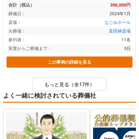
合計（税込）
396,000円
葬儀日：
2024年1月
斎場：
なごみホール
火葬場：
富田林斎場
参列者：
11名
安置からご葬儀まで：
3日
この事例の詳細を見る
もっと見る（全17件）
よく一緒に検討されている葬儀社