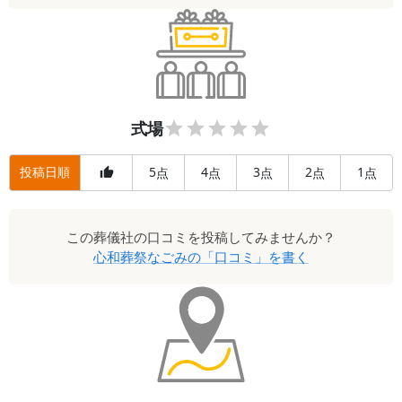
式場
投稿日順
5
4
3
2
1
点
点
点
点
点
この
葬儀社
の口コミを投稿してみませんか？
心和葬祭なごみ
の「口コミ」を書く