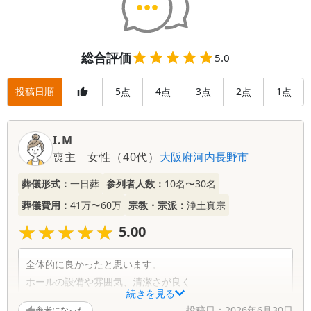
総合評価
5.0
投稿日順
5
4
3
2
1
点
点
点
点
点
I.M
喪主
女性
（
40代
）
大阪府
河内長野市
葬儀形式：
一日葬
参列者人数：
10名〜30名
葬儀費用：
41万〜60万
宗教・宗派：
浄土真宗
★★★★★
★★★★★
5.00
全体的に良かったと思います。
ホールの設備や雰囲気、清潔さが良く
続きを見る
自宅から近いという事も良かったです。
投稿日：
2026年6月30日
参考になった