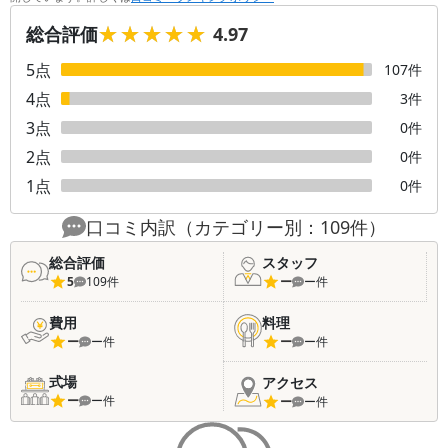
★★★★★
★★★★★
総合評価
4.97
5
点
107
件
4
点
3
件
3
点
0
件
2
点
0
件
1
点
0
件
口コミ内訳（カテゴリー別：
109
件）
総合評価
スタッフ
5
109
件
ー
ー
件
費用
料理
ー
ー
件
ー
ー
件
式場
アクセス
ー
ー
件
ー
ー
件