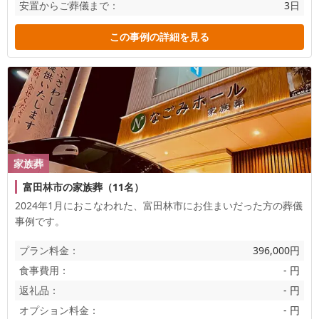
安置からご葬儀まで：
3日
この事例の詳細を見る
家族葬
富田林市の家族葬（11名）
2024年1月におこなわれた、
富田林市
にお住まいだった方の葬儀
事例です。
プラン料金：
396,000円
食事費用：
- 円
返礼品：
- 円
オプション料金：
- 円