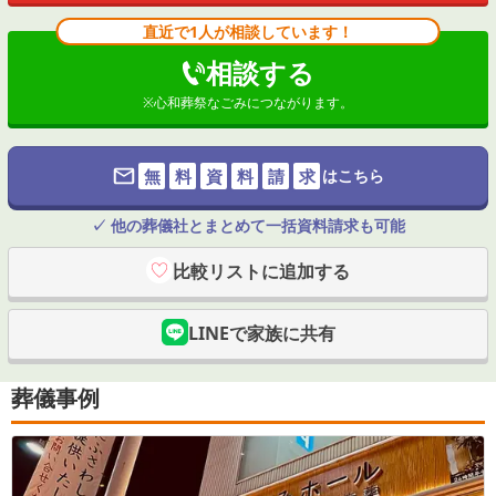
直近で1人が相談しています！
相談する
※
心和葬祭なごみ
につながります。
無
料
資
料
請
求
はこちら
✓ 他の葬儀社とまとめて一括資料請求も可能
比較リストに追加する
LINEで家族に共有
葬儀事例