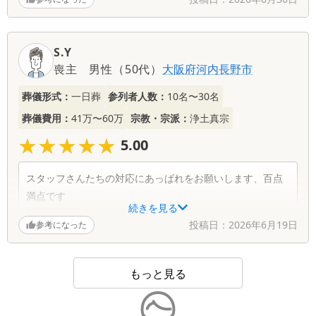
S.Y
喪主
男性
（
50代
）
大阪府
河内長野市
葬儀形式：
一日葬
参列者人数：
10名〜30名
葬儀費用：
41万〜60万
宗教・宗派：
浄土真宗
★★★★★
★★★★★
5.00
スタッフさんたちの対応にあっぱれをお願いします、百点
満点です
続きを見る
和やかにできてとてもありがたかった
投稿日：
2026年6月19日
参考になった
よく気がついて細やかな心遣いをしていただいた
もっと見る