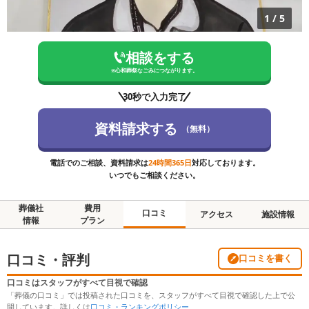
1
/
5
相談をする
※
心和葬祭なごみ
につながります。
30秒で入力完了
資料請求する
（無料）
電話でのご相談、資料請求は
24時間365日
対応しております。
いつでもご相談ください。
葬儀社
費用
口コミ
アクセス
施設情報
情報
プラン
口コミ・評判
口コミを書く
口コミはスタッフがすべて目視で確認
「葬儀の口コミ」では投稿された口コミを、スタッフがすべて目視で確認した上で公
開しています。詳しくは
口コミ・ランキングポリシー