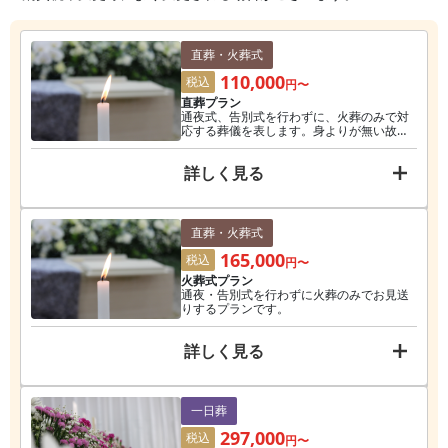
直葬・火葬式
110,000
税込
円〜
直葬プラン
通夜式、告別式を行わずに、火葬のみで対
応する葬儀を表します。身よりが無い故人
様の葬儀として選ばれる事が多い方法で
す。
詳しく見る
直葬・火葬式
165,000
税込
円〜
火葬式プラン
通夜・告別式を行わずに火葬のみでお見送
りするプランです。
詳しく見る
一日葬
297,000
税込
円〜