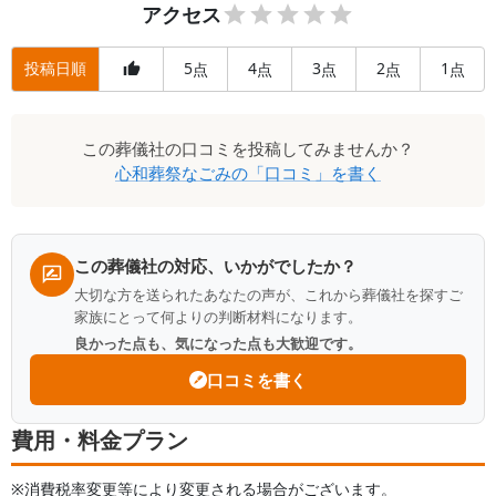
アクセス
投稿日順
5
4
3
2
1
点
点
点
点
点
この
葬儀社
の口コミを投稿してみませんか？
心和葬祭なごみ
の「口コミ」を書く
この葬儀社の対応、いかがでしたか？
大切な方を送られたあなたの声が、これから葬儀社を探すご
家族にとって何よりの判断材料になります。
良かった点も、気になった点も大歓迎です。
口コミを書く
費用・料金プラン
※消費税率変更等により変更される場合がございます。