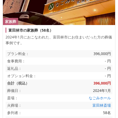
家族葬
富田林市の家族葬（58名）
2024年1月におこなわれた、
富田林市
にお住まいだった方の葬儀
事例です。
プラン料金：
396,000円
食事費用：
- 円
返礼品：
- 円
オプション料金：
- 円
合計（税込）
396,000円
葬儀日：
2024年1月
斎場：
なごみホール
火葬場：
富田林斎場
参列者：
58名