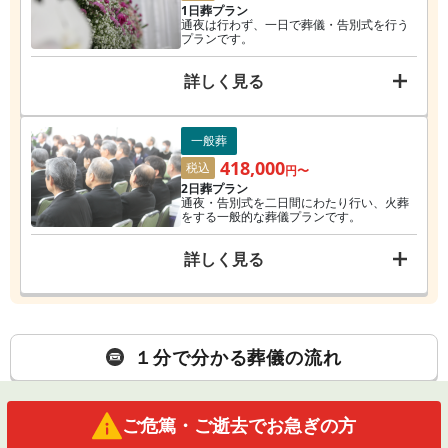
1日葬プラン
通夜は行わず、一日で葬儀・告別式を行う
プランです。
詳しく見る
一般葬
418,000
税込
円〜
2日葬プラン
通夜・告別式を二日間にわたり行い、火葬
をする一般的な葬儀プランです。
詳しく見る
１分で分かる葬儀の流れ
ご危篤・ご逝去でお急ぎの方