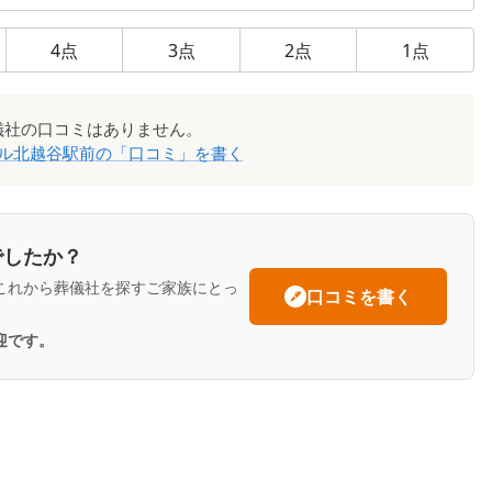
4
点
3
点
2
点
1
点
儀社
の口コミはありません。
ル北越谷駅前
の「口コミ」を書く
でしたか？
これから葬儀社を探すご家族にとっ
口コミを書く
迎です。