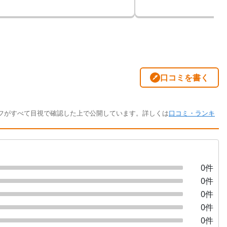
口コミを書く
フがすべて目視で確認した上で公開しています。詳しくは
口コミ・ランキ
0
件
0
件
0
件
0
件
0
件