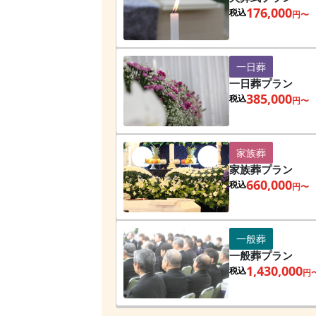
176,000
税込
円〜
一日葬
一日葬プラン
385,000
税込
円〜
家族葬
家族葬プラン
660,000
税込
円〜
一般葬
一般葬プラン
1,430,000
税込
円