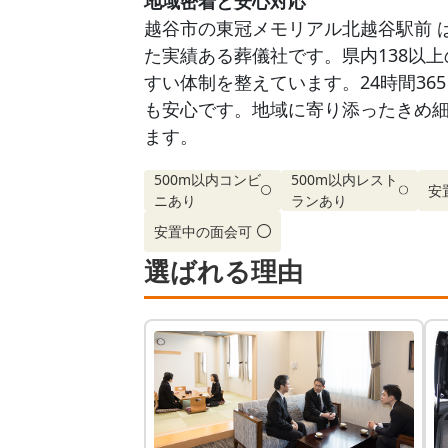
地域密着と安心対応
越谷市の東冠メモリアル北越谷駅前 
た実績ある葬儀社です。県内138以
すい体制を整えています。24時間3
も安心です。地域に寄り添ったきめ
ます。
500m以内コンビ
500m以内レスト
安
ニあり
ランあり
安置中の面会可
選ばれる理由