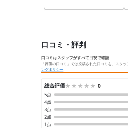
口コミ・評判
口コミはスタッフがすべて目視で確認
「葬儀の口コミ」では投稿された口コミを、スタッ
ングポリシー
★★★★★
★★★★★
総合評価
0
5
点
4
点
3
点
2
点
1
点