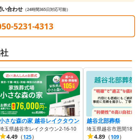
問い合わせ
（24時間365日対応可能）
050-5231-4313
儀社
小さな森の家 越谷レイクタウン
越谷北部葬祭
埼玉県越谷市レイクタウン2-16-10
埼玉県越谷市恩間180-3
4.49
（
）
4.89
（
）
125
109