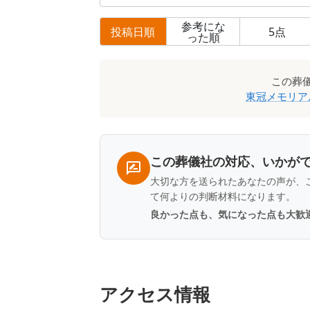
参考にな
投稿日順
5
点
った順
口
この
葬
コ
東冠メモリア
ミ
一
覧
この葬儀社の対応、いかが
大切な方を送られたあなたの声が、
て何よりの判断材料になります。
良かった点も、気になった点も大歓
アクセス情報