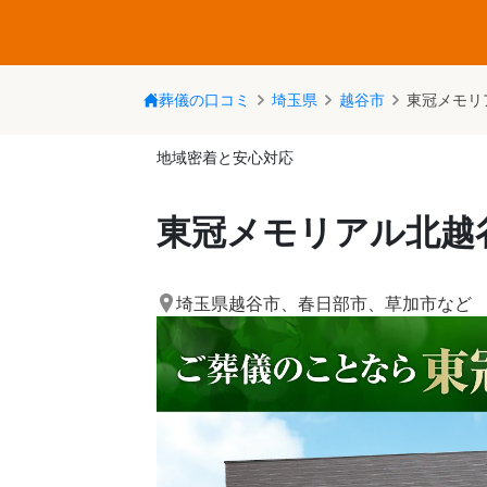
葬儀の口コミ
埼玉県
越谷市
東冠メモリ
地域密着と安心対応
東冠メモリアル北越
埼玉県越谷市
、
春日部市
、
草加市
など