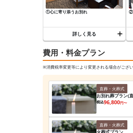
①心に寄り添うお別れ
②
詳しく見る
費用・料金プラン
※消費税率変更等により変更される場合がござ
直葬・火葬式
お別れ葬プラン(直
96,800
税込
円〜
直葬・火葬式
火葬式プラン