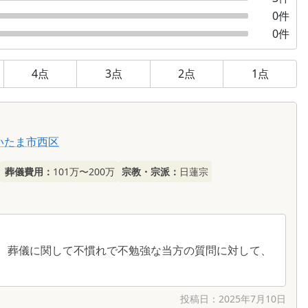
0
件
0
件
4
点
3
点
2
点
1
点
いたま市西区
葬儀費用：
101万〜200万
宗教・宗派：
日蓮宗
、葬儀に関して不慣れで不勉強な当方の質問に対して、
投稿日：
2025年7月10日