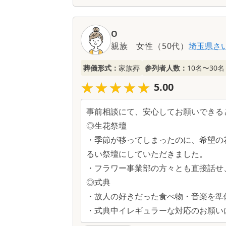
O
親族
女性
（
50代
）
埼玉県
さ
葬儀形式：
家族葬
参列者人数：
10名〜30名
★★★★★
★★★★★
5.00
事前相談にて、安心してお願いできる
◎生花祭壇
・季節が移ってしまったのに、希望の
るい祭壇にしていただきました。
・フラワー事業部の方々とも直接話せ
◎式典
・故人の好きだった食べ物・音楽を準
・式典中イレギュラーな対応のお願い