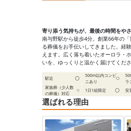
寄り添う気持ちが、最後の時間をや
南与野駅から徒歩4分。創業66年の
る葬儀をお手伝いしてきました。経
えます。広く落ち着いたオーロラ・
いを、ゆっくりと温かく届けてくだ
500m以内コンビ
5
駅近
ニあり
ラ
家族葬（少人数
1日1組限定
安
の葬儀）対応
選ばれる理由