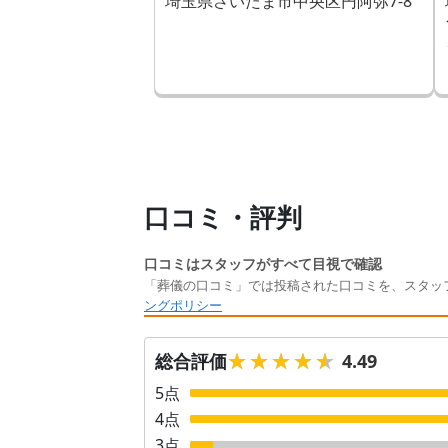
埼玉県さいたま市中央区円阿弥7-8
口コミ・評判
口コミはスタッフがすべて目視で確認
「葬儀の口コミ」では投稿された口コミを、スタッ
ングポリシー
★★★★★
★★★★★
総合評価
4.49
5
点
4
点
3
点