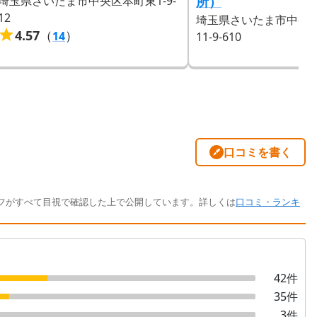
埼玉県さいたま市中央区本町東1-9-
所）
12
埼玉県さいたま市中央区
4.57
（
）
14
11-9-610
口コミを書く
フがすべて目視で確認した上で公開しています。詳しくは
口コミ・ランキ
42
件
35
件
3
件