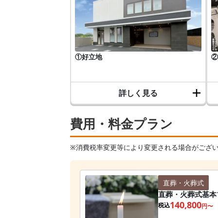
①好立地
②
詳しく見る
費用・料金プラン
※消費税率変更等により変更される場合がござ
直葬・火葬式
直葬・火葬式基本
140,800
税込
円〜