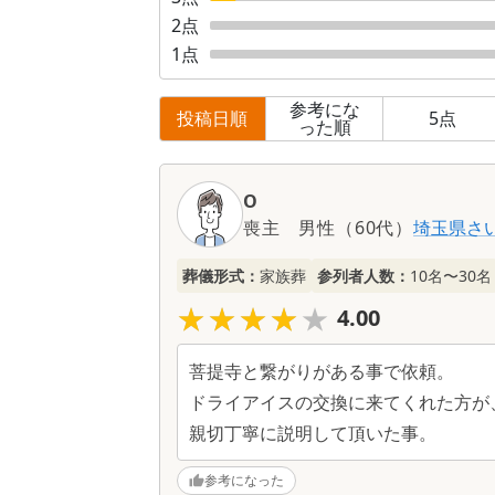
2
点
1
点
参考にな
投稿日順
5
点
った順
口
コ
O
ミ
喪主
男性
（
60代
）
埼玉県
さ
一
覧
葬儀形式：
家族葬
参列者人数：
10名〜30名
★★★★★
★★★★★
4.00
菩提寺と繋がりがある事で依頼。
ドライアイスの交換に来てくれた方が
親切丁寧に説明して頂いた事。
参考になった