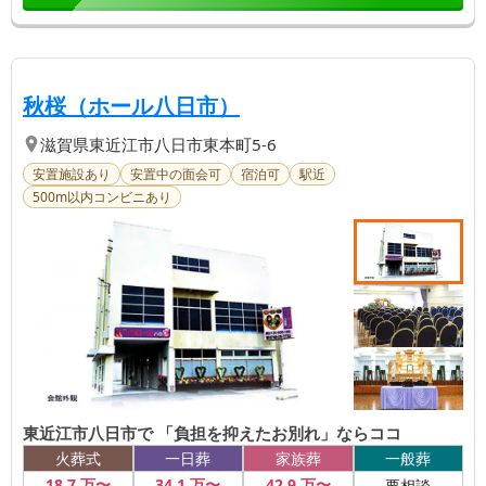
【第
3
位】
| 東近江市八日市で 「
秋桜（ホール八日市）
滋賀県
東近江市
八日市東本町5-6
安置施設あり
安置中の面会可
宿泊可
駅近
500m以内コンビニあり
東近江市八日市で 「負担を抑えたお別れ」ならココ
火葬式
一日葬
家族葬
一般葬
18
.7
万〜
34
.1
万〜
42
.9
万〜
要相談