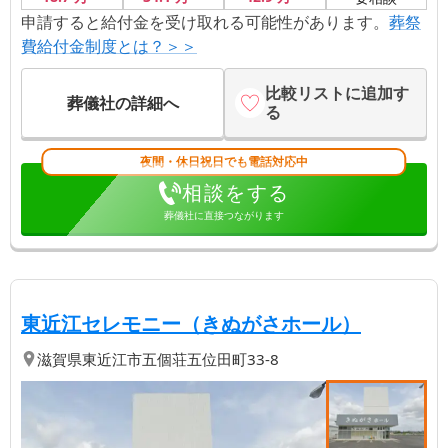
申請すると給付金を受け取れる可能性があります。
葬祭
費給付金制度とは？＞＞
比較リストに追加す
葬儀社の詳細へ
る
夜間・休日祝日でも電話対応中
相談をする
葬儀社に直接つながります
【第
2
位】
| 東近
東近江セレモニー（きぬがさホール）
滋賀県
東近江市
五個荘五位田町33-8