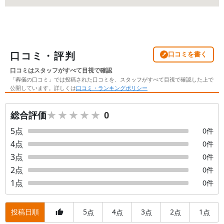
口コミ・評判
口コミを書く
口コミはスタッフがすべて目視で確認
「葬儀の口コミ」では投稿された口コミを、スタッフがすべて目視で確認した上で
公開しています。詳しくは
口コミ・ランキングポリシー
★★★★★
★★★★★
総合評価
0
5
点
0
件
4
点
0
件
3
点
0
件
2
点
0
件
1
点
0
件
投稿日順
5
4
3
2
1
点
点
点
点
点