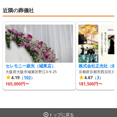
近隣の葬儀社
セレモニー寂光（城東店）
株式会社正光社（桂
大阪府大阪市城東区野江3-9-25
京都府京都市西京区川島
4.19
（
102
）
4.67
（
3
）
165,000
円〜
181,500
円〜
トップに戻る