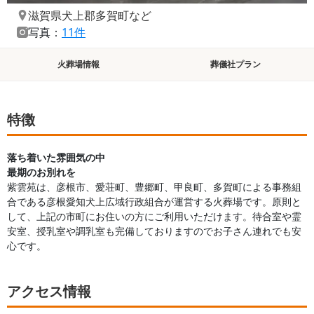
滋賀県犬上郡多賀町
など
写真：
11件
火葬場情報
葬儀社プラン
特徴
落ち着いた雰囲気の中
最期のお別れを
紫雲苑は、彦根市、愛荘町、豊郷町、甲良町、多賀町による事務組
合である彦根愛知犬上広域行政組合が運営する火葬場です。原則と
して、上記の市町にお住いの方にご利用いただけます。待合室や霊
安室、授乳室や調乳室も完備しておりますのでお子さん連れでも安
心です。
アクセス情報