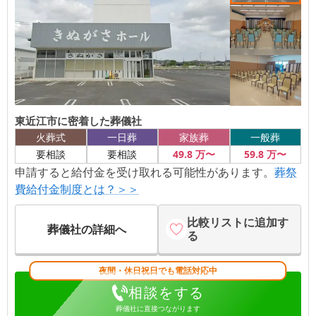
東近江市に密着した葬儀社
火葬式
一日葬
家族葬
一般葬
49
.8
万〜
59
.8
万〜
要相談
要相談
申請すると給付金を受け取れる可能性があります。
葬祭
費給付金制度とは？＞＞
比較リストに追加す
葬儀社の詳細へ
る
夜間・休日祝日でも電話対応中
相談をする
葬儀社に直接つながります