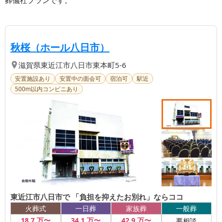
【第
1
位】
| 東近江市八日市で 「
秋桜（ホール八日市）
滋賀県
東近江市
八日市東本町5-6
安置施設あり
安置中の面会可
宿泊可
駅近
500m以内コンビニあり
東近江市八日市で 「負担を抑えたお別れ」ならココ
火葬式
一日葬
家族葬
一般葬
18
.7
万〜
34
.1
万〜
42
.9
万〜
要相談