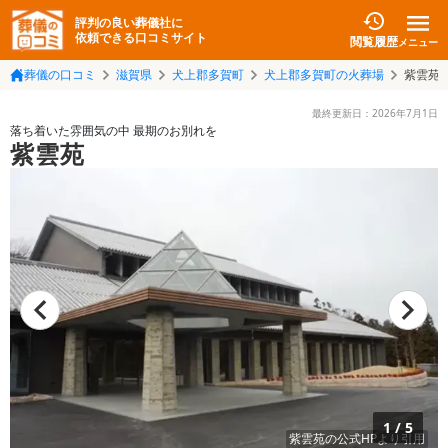
評判の良い葬儀社に
依頼できる口コミサイト
閲覧履歴
メニュー
葬儀の口コミ
滋賀県
犬上郡多賀町
犬上郡多賀町の火葬場
紫雲苑
最終更新日：
2026年7月1日
落ち着いた雰囲気の中 最期のお別れを
紫雲苑
1
/
5
紫雲苑
の公式HPより引用