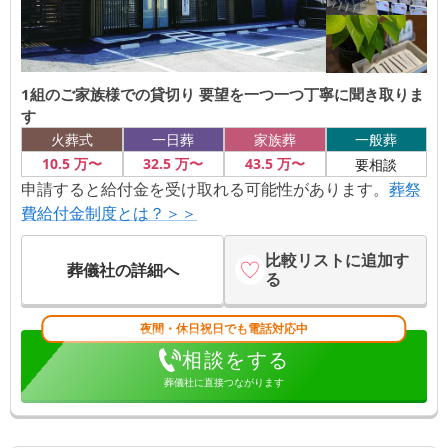
1組のご家族様での貸切り 要望を一つ一つ丁寧に聞き取りま
す
火葬式
一日葬
家族葬
一般葬
10
.5
万〜
32
.5
万〜
43
.5
万〜
要相談
申請すると給付金を受け取れる可能性があります。
葬祭
費給付金制度とは？＞＞
比較リストに追加す
葬儀社の詳細へ
る
夜間・休日祝日でも電話対応中
相談をする
葬儀社に直接つながります