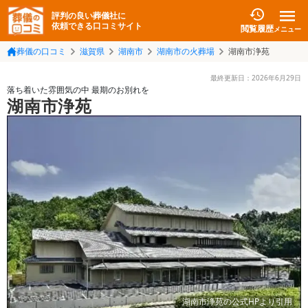
評判の良い葬儀社に
依頼できる口コミサイト
閲覧履歴
メニュー
葬儀の口コミ
滋賀県
湖南市
湖南市の火葬場
湖南市浄苑
最終更新日：
2026年6月29日
落ち着いた雰囲気の中 最期のお別れを
湖南市浄苑
湖南市浄苑
の公式HPより引用