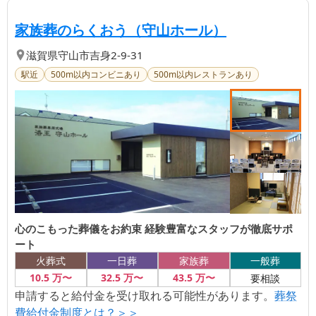
【第
3
位】
| 心のこも
家族葬のらくおう（守山ホール）
滋賀県
守山市
吉身2-9-31
駅近
500m以内コンビニあり
500m以内レストランあり
心のこもった葬儀をお約束 経験豊富なスタッフが徹底サポ
ート
火葬式
一日葬
家族葬
一般葬
10
.5
万〜
32
.5
万〜
43
.5
万〜
要相談
申請すると給付金を受け取れる可能性があります。
葬祭
費給付金制度とは？＞＞