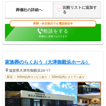
比較リストに追加す
葬儀社の詳細へ
る
夜間・休日祝日でも電話対応中
相談をする
葬儀社に直接つながります
【第
2
位】
| 1
家族葬のらくおう（大津御殿浜ホール）
滋賀県
大津市
御殿浜20-17
駅近
500m以内コンビニあり
500m以内レストランあり