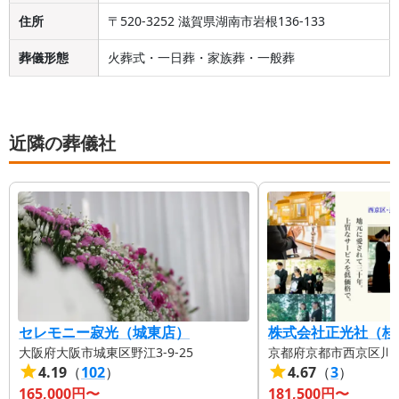
住所
〒520-3252 滋賀県湖南市岩根136-133
葬儀形態
火葬式・一日葬・家族葬・一般葬
近隣の葬儀社
セレモニー寂光（城東店）
株式会社正光社（桂
大阪府大阪市城東区野江3-9-25
京都府京都市西京区川島
4.19
（
102
）
4.67
（
3
）
165,000
円〜
181,500
円〜