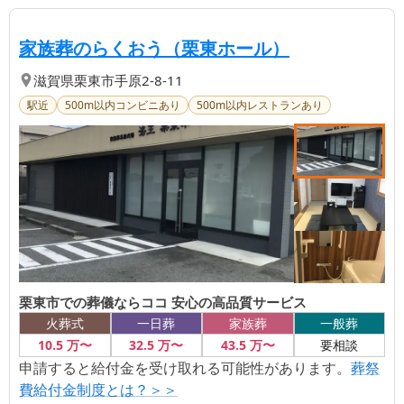
【第
1
位】
| 栗東市で
家族葬のらくおう（栗東ホール）
滋賀県
栗東市
手原2-8-11
駅近
500m以内コンビニあり
500m以内レストランあり
栗東市での葬儀ならココ 安心の高品質サービス
火葬式
一日葬
家族葬
一般葬
10
.5
万〜
32
.5
万〜
43
.5
万〜
要相談
申請すると給付金を受け取れる可能性があります。
葬祭
費給付金制度とは？＞＞