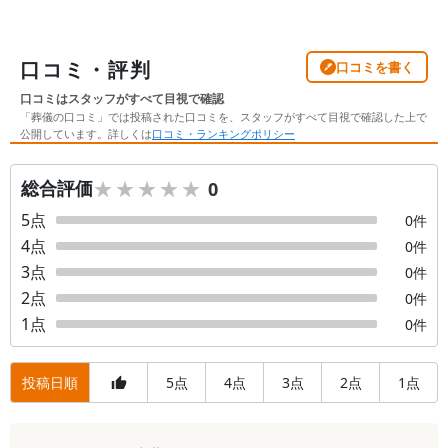
口コミ・評判
口コミを書く
口コミはスタッフがすべて目視で確認
「葬儀の口コミ」では投稿された口コミを、スタッフがすべて目視で確認した上で
公開しています。詳しくは
口コミ・ランキングポリシー
★★★★★
★★★★★
総合評価
0
5
点
0
件
4
点
0
件
3
点
0
件
2
点
0
件
1
点
0
件
投稿日順
5
4
3
2
1
点
点
点
点
点
口