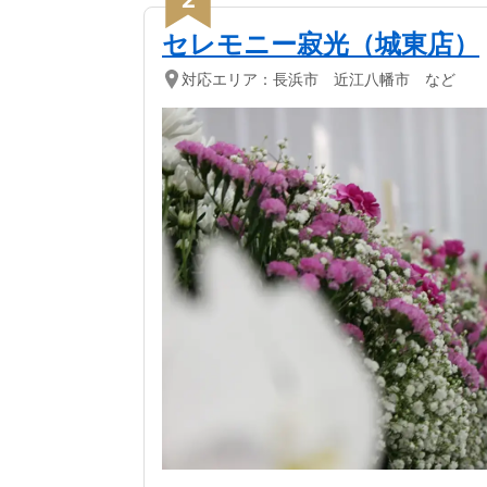
セレモニー寂光（城東店）
対応エリア：
長浜市 近江八幡市 など