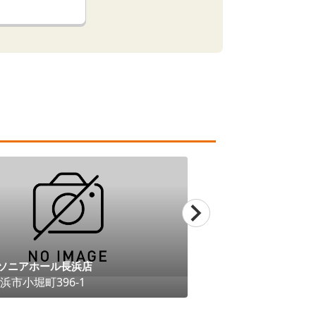
ソニアホール長浜店
長浜斎場ソニアホー
浜市
小堀町396-1
滋賀県
長浜市
八島