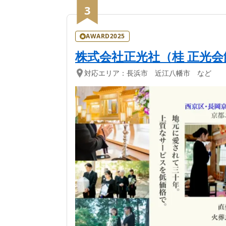
3
AWARD2025
株式会社正光社（桂 正光会
対応エリア：
長浜市 近江八幡市 など