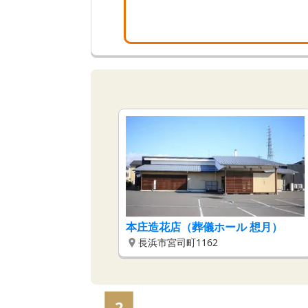
本庄造花店（葬儀ホール 想月）
長浜市宮司町1162
2