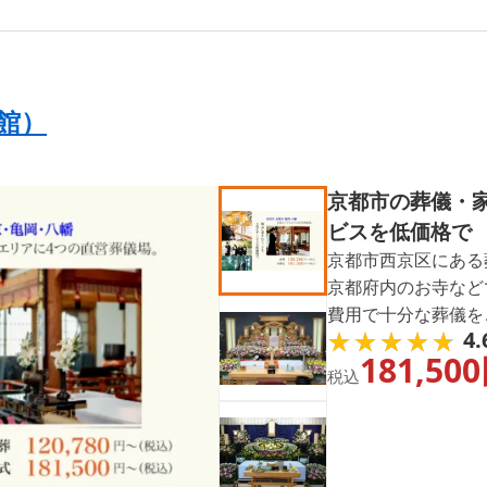
館）
京都市の葬儀・
ビスを低価格で
京都市西京区にある
京都府内のお寺など
費用で十分な葬儀を
★★★★★
★★★★★
4.
の方は、お気軽にお
181,500
る特別納棺な度にも
税込