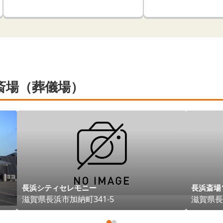
斎場（葬儀場）
長浜シティセレモニー
長浜斎場
滋賀県
長浜市
加納町341-5
滋賀県
長