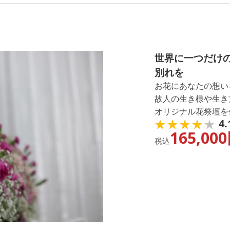
世界に一つだけ
別れを
お花にあなたの想い
故人の生き様や生き
オリジナル花祭壇を
★★★★★
★★★★★
4.
で、親身になって話
165,000
す。
税込