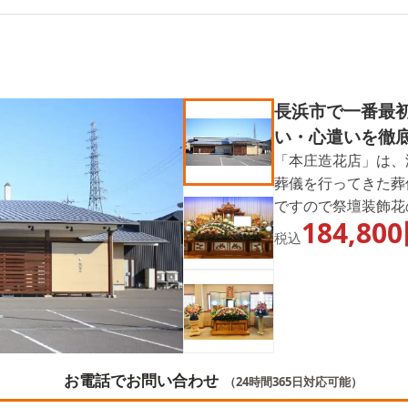
ング TOP
18
長浜市で一番最
い・心遣いを徹
「本庄造花店」は、
葬儀を行ってきた葬
ですので祭壇装飾花
184,800
高さも評価されてお
税込
は、まず「本庄造花
お電話でお問い合わせ
（24時間365日対応可能）