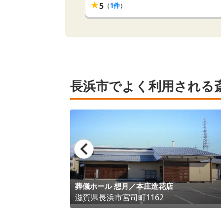
★
5
（
1
件
）
長浜市でよく利用される
葬儀ホール 想月／本庄造花店
滋賀県
長浜市
宮司町1162