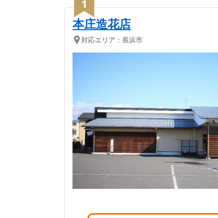
長浜市
の葬儀社ランキ
1
本庄造花店
対応エリア：
長浜市