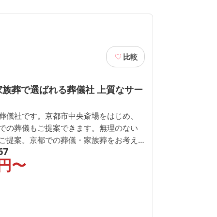
比較
家族葬で選ばれる葬儀社 上質なサー
葬儀社です。京都市中央斎場をはじめ、
での葬儀もご提案できます。無理のない
ご提案。京都での葬儀・家族葬をお考え
67
問い合わせください。 湯灌や納棺師によ
円〜
対応可能です。