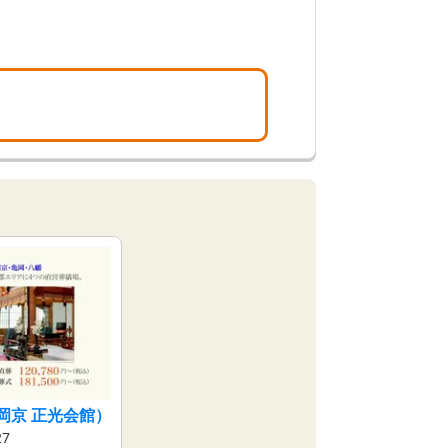
岡京 正光会館）
7