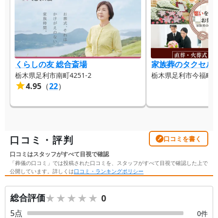
くらしの友 総合斎場
家族葬のタクセル
栃木県足利市南町4251-2
栃木県足利市今福町32
4.95
（
22
）
口コミ・評判
口コミを書く
口コミはスタッフがすべて目視で確認
「葬儀の口コミ」では投稿された口コミを、スタッフがすべて目視で確認した上で
公開しています。詳しくは
口コミ・ランキングポリシー
★★★★★
★★★★★
総合評価
0
5
点
0
件