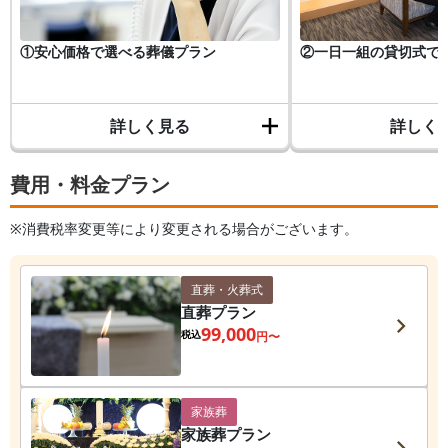
①安心価格で選べる葬儀プラン
②一日一組の貸切式で
詳しく見る
詳しく
費用・料金プラン
※消費税率変更等により変更される場合がございます。
直葬・火葬式
直葬プラン
99,000
税込
円〜
家族葬
家族葬プラン