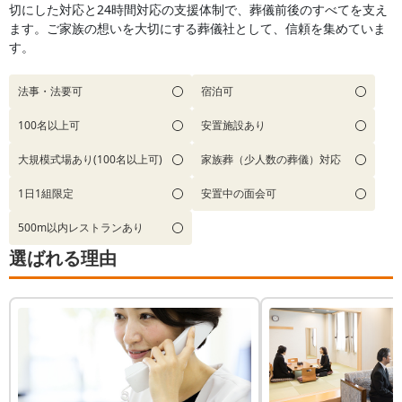
切にした対応と24時間対応の支援体制で、葬儀前後のすべてを支え
ます。ご家族の想いを大切にする葬儀社として、信頼を集めていま
す。
法事・法要可
宿泊可
100名以上可
安置施設あり
大規模式場あり(100名以上可)
家族葬（少人数の葬儀）対応
1日1組限定
安置中の面会可
500m以内レストランあり
選ばれる理由