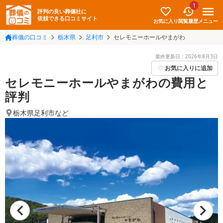
1
評判の良い葬儀社に
依頼できる口コミサイト
お気に入り
メニュー
閲覧履歴
葬儀の口コミ
栃木県
足利市
セレモニーホールやまがわ
最終更新日：
2026年8月3日
お気に入りに追加
セレモニーホールやまがわの費用と
評判
栃木県足利市
など