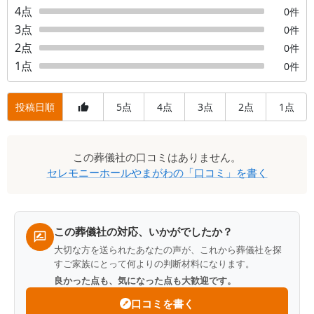
4
点
0
件
3
点
0
件
2
点
0
件
1
点
0
件
投稿日順
5
4
3
2
1
点
点
点
点
点
口
この
葬儀社
の口コミはありません。
コ
セレモニーホールやまがわ
の「口コミ」を書く
ミ
一
覧
この葬儀社の対応、いかがでしたか？
大切な方を送られたあなたの声が、これから葬儀社を探
すご家族にとって何よりの判断材料になります。
良かった点も、気になった点も大歓迎です。
口コミを書く