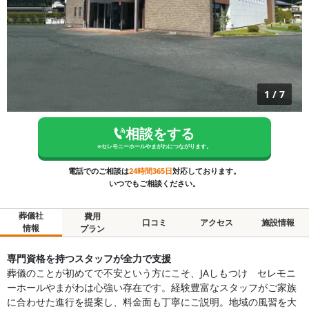
1
/
7
相談をする
※
セレモニーホールやまがわ
につながります。
電話でのご相談は
24時間365日
対応しております。
いつでもご相談ください。
葬儀社
費用
口コミ
アクセス
施設情報
情報
プラン
専門資格を持つスタッフが全力で支援
葬儀のことが初めてで不安という方にこそ、JAしもつけ セレモニ
ーホールやまがわは心強い存在です。経験豊富なスタッフがご家族
に合わせた進行を提案し、料金面も丁寧にご説明。地域の風習を大