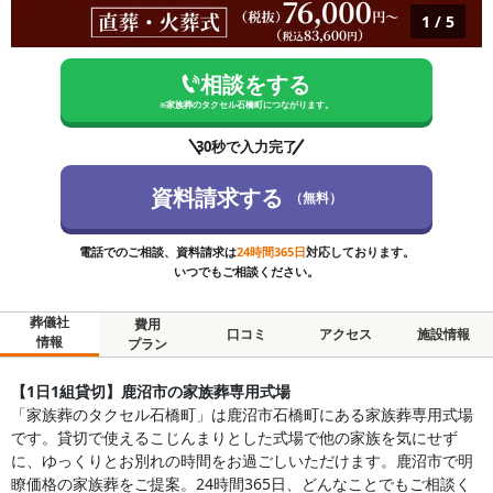
1
/
5
相談をする
※
家族葬のタクセル石橋町
につながります。
30秒で入力完了
資料請求する
（無料）
電話でのご相談、資料請求は
24時間365日
対応しております。
いつでもご相談ください。
葬儀社
費用
口コミ
アクセス
施設情報
情報
プラン
【1日1組貸切】鹿沼市の家族葬専用式場
「家族葬のタクセル石橋町」は鹿沼市石橋町にある家族葬専用式場
です。貸切で使えるこじんまりとした式場で他の家族を気にせず
に、ゆっくりとお別れの時間をお過ごしいただけます。鹿沼市で明
瞭価格の家族葬をご提案。24時間365日、どんなことでもご相談く