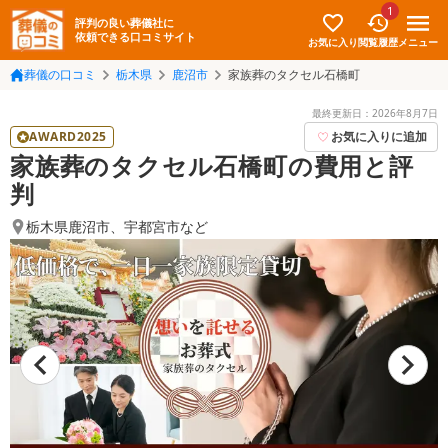
1
評判の良い葬儀社に
依頼できる口コミサイト
お気に入り
メニュー
閲覧履歴
葬儀の口コミ
栃木県
鹿沼市
家族葬のタクセル石橋町
最終更新日：
2026年8月7日
AWARD2025
お気に入りに追加
家族葬のタクセル石橋町の費用と評
判
栃木県鹿沼市
、
宇都宮市
など