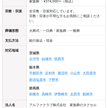
家族葬 ：¥374,000〜（税込）
宗教・宗派
全宗教・宗派対応しています。
宗教・宗派が不明な方もお気軽にご相談くださ
い。
葬儀形態
火葬式・一日葬・家族葬・一般葬
支払方法
銀行振込・現金
対応地域
茨城県
古河市
結城市
筑西市
栃木県
宇都宮市
足利市
鹿沼市
小山市
大田原市
那須塩原市
下野市
群馬県
前橋市
高崎市
伊勢崎市
太田市
館林市
法人名
アルファクラブ株式会社 家族葬のタクセル