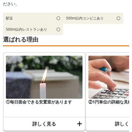
ださい。
駅近
500m以内コンビニあり
500m以内レストランあり
選ばれる理由
①毎日面会できる安置室があります
②1円単位の詳細な見
詳しく見る
詳しく