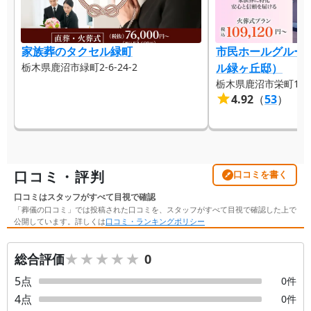
家族葬のタクセル緑町
市民ホールグルー
栃木県鹿沼市緑町2-6-24-2
ル緑ヶ丘邸）
栃木県鹿沼市栄町1-1-
4.92
（
53
）
口コミ・評判
口コミを書く
口コミはスタッフがすべて目視で確認
「葬儀の口コミ」では投稿された口コミを、スタッフがすべて目視で確認した上で
公開しています。詳しくは
口コミ・ランキングポリシー
★★★★★
★★★★★
総合評価
0
5
点
0
件
4
点
0
件