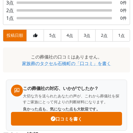
3
点
0
件
2
点
0
件
1
点
0
件
投稿日順
5
4
3
2
1
点
点
点
点
点
口
この
葬儀社
の口コミはありません。
コ
家族葬のタクセル石橋町
の「口コミ」を書く
ミ
一
覧
この葬儀社の対応、いかがでしたか？
大切な方を送られたあなたの声が、これから葬儀社を探
すご家族にとって何よりの判断材料になります。
良かった点も、気になった点も大歓迎です。
口コミを書く