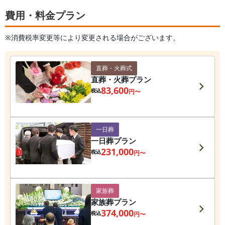
費用・料金プラン
※消費税率変更等により変更される場合がございます。
直葬・火葬式
直葬・火葬プラン
83,600
税込
円〜
一日葬
一日葬プラン
231,000
税込
円〜
家族葬
家族葬プラン
374,000
税込
円〜