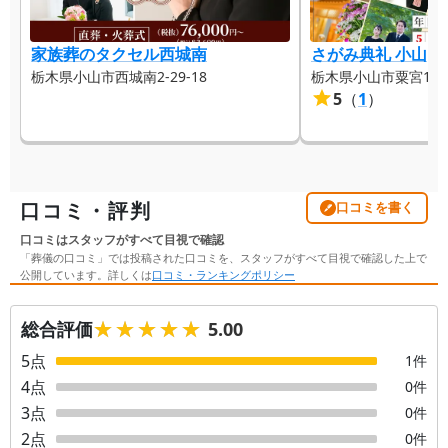
家族葬のタクセル西城南
さがみ典礼 小山
栃木県小山市西城南2-29-18
栃木県小山市粟宮1-13
5
（
1
）
口コミ・評判
口コミを書く
口コミはスタッフがすべて目視で確認
「葬儀の口コミ」では投稿された口コミを、スタッフがすべて目視で確認した上で
公開しています。詳しくは
口コミ・ランキングポリシー
★★★★★
★★★★★
総合評価
5.00
5
点
1
件
4
点
0
件
3
点
0
件
2
点
0
件