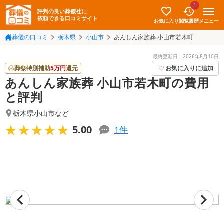
1
評判の良い葬儀社に
依頼できる口コミサイト
お気に入り
メニュー
閲覧履歴
葬儀の口コミ
栃木県
小山市
あんしん家族葬 小山市若木町
最終更新日：
2026年8月10日
葬祭特別補助
5
万円
還元
お気に入りに追加
あんしん家族葬 小山市若木町の費用
と評判
栃木県小山市
など
★★★★★
★★★★★
5.00
1
件