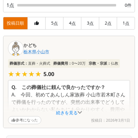
1
点
0
件
投稿日順
5
4
3
2
1
点
点
点
点
点
口
かどち
コ
栃木県
小山市
ミ
一
葬儀形式：
直葬・火葬式
葬儀費用：
0〜20万
宗教・宗派：
仏教
覧
★★★★★
★★★★★
5.00
Q.
この葬儀社に頼んで良かったですか？
A.
今回、初めてあんしん家族葬 小山市若木町さん
で葬儀を行ったのですが、突然の出来事でどうして
よいかわからない私たちにも分かりやすく、費用や
続きを見る
流れを説明してくださったので安心できました。遺
参考になった
投稿日：
2026年3月1日
体の引き取りから葬儀まで迅速に対応して頂き大変
助かりました。