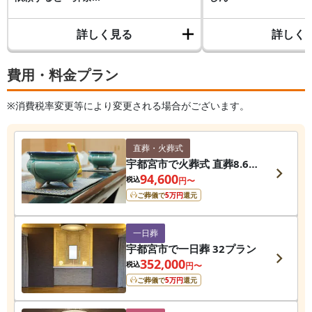
詳しく見る
詳しく
費用・料金プラン
※消費税率変更等により変更される場合がございます。
直葬・火葬式
宇都宮市で火葬式 直葬8.6プ
ラン
94,600
税込
円〜
ご葬儀で
5
万円
還元
一日葬
宇都宮市で一日葬 32プラン
352,000
税込
円〜
ご葬儀で
5
万円
還元