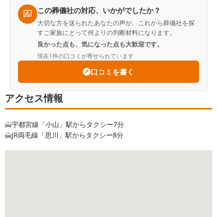
Q.
この葬儀社が改善するべき点はありますか？
この葬儀社の対応、いかがでしたか？
A.
火葬場の空きがあまりないのは理解できます
大切な方を送られたあなたの声が、これから葬儀社を探
が、最短の日程しか提示してもらえず、それしかな
すご家族にとって何よりの判断材料になります。
いと思い込んでしまいました。後で調べたらもう少
良かった点も、気になった点も大歓迎です。
し選択肢があったので、選択肢を提示してから選ば
現在
1
件の口コミが寄せられています
せて欲しかった。
口コミを書く
Q.
故人との思い出を一つ教えてください
アクセス情報
A.
亡くなったのは私の叔父で、１人暮らしをして
おり、年に数回会う程度でした。芸術が好きで油絵
を描いたり、クラシック音楽をよく聴いていまし
宇都宮線「小山」駅からタクシー7分
た。突然でしたので心の準備もなく、今となっては
JR両毛線「思川」駅からタクシー8分
もっと頻繁に会いに行けば良かったと思う次第で
す。