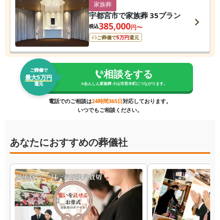
家族葬
宇都宮市で家族葬 35プラン
385,000
税込
円〜
ご葬儀で
5
万円
還元
ご葬儀で
相談をする
最大5万円
還元
※
あんしん家族葬 小山市若木町
につながります。
電話でのご相談は
24時間365日
対応しております。
いつでもご相談ください。
あなたにおすすめの葬儀社