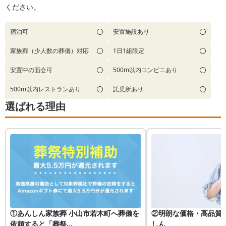
ください。
宿泊可
安置施設あり
家族葬（少人数の葬儀）対応
1日1組限定
安置中の面会可
500m以内コンビニあり
500m以内レストランあり
託児所あり
選ばれる理由
①あんしん家族葬 小山市若木町へ葬儀を
②明朗な価格・高品質
依頼すると「葬祭...
しん