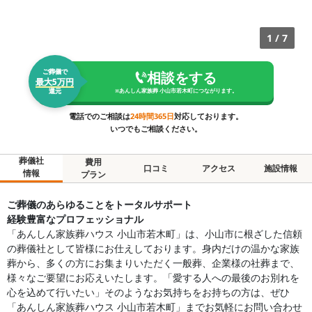
1
/
7
ご葬儀で
相談をする
最大5万円
還元
※
あんしん家族葬 小山市若木町
につながります。
電話でのご相談は
24時間365日
対応しております。
いつでもご相談ください。
葬儀社
費用
口コミ
アクセス
施設情報
情報
プラン
ご葬儀のあらゆることをトータルサポート
経験豊富なプロフェッショナル
「あんしん家族葬ハウス 小山市若木町」は、小山市に根ざした信頼
の葬儀社として皆様にお仕えしております。身内だけの温かな家族
葬から、多くの方にお集まりいただく一般葬、企業様の社葬まで、
様々なご要望にお応えいたします。「愛する人への最後のお別れを
心を込めて行いたい」そのようなお気持ちをお持ちの方は、ぜひ
「あんしん家族葬ハウス 小山市若木町」までお気軽にお問い合わせ