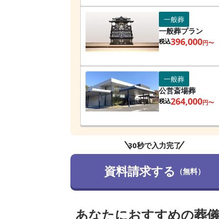
一般葬
一般葬プラン
396,000
税込
円〜
一般葬
公営斎場葬
264,000
税込
円〜
30秒で入力完了
資料請求する
（無料）
あなたにおすすめの葬