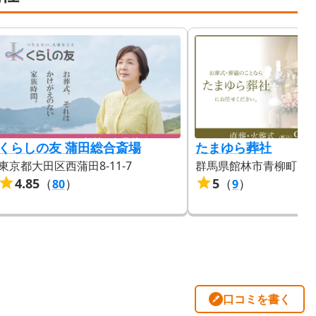
くらしの友 蒲田総合斎場
たまゆら葬社
東京都大田区西蒲田8-11-7
群馬県館林市青柳町1587
4.85
（
）
5
（
）
80
9
口コミを書く