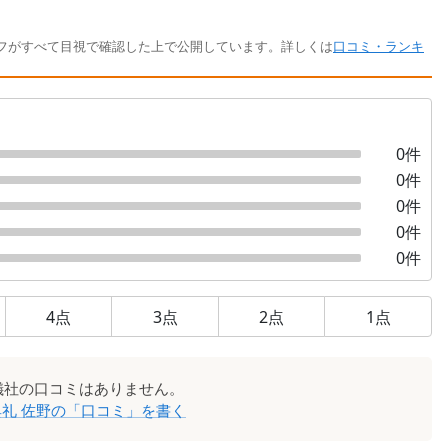
フがすべて目視で確認した上で公開しています。詳しくは
口コミ・ランキ
0
件
0
件
0
件
0
件
0
件
4
点
3
点
2
点
1
点
儀社
の口コミはありません。
礼 佐野
の「口コミ」を書く