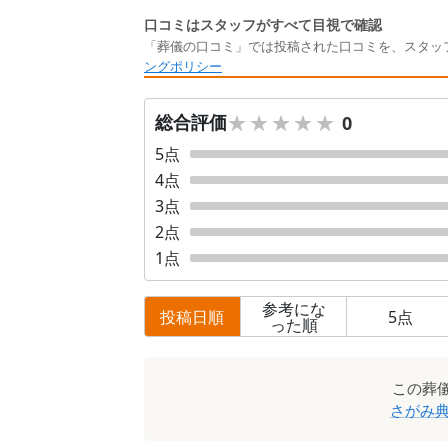
口コミはスタッフがすべて目視で確認
「葬儀の口コミ」では投稿された口コミを、スタッ
ングポリシー
★★★★★
★★★★★
総合評価
0
5
点
4
点
3
点
2
点
1
点
参考にな
投稿日順
5
点
った順
口
この
葬
コ
さがみ典
ミ
一