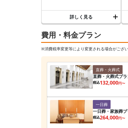
詳しく見る
費用・料金プラン
※消費税率変更等により変更される場合がござ
直葬・火葬式
直葬・火葬式プラ
132,000
税込
円〜
一日葬
一日葬・家族葬プ
264,000
税込
円〜