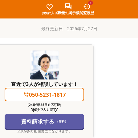
1
葬儀の掲示板
閲覧履歴
お気に入り
最終更新日：
2026年7月27日
直近で3人が相談しています！
050-5231-1817
（24時間365日対応可能）
30秒で入力完了
資料請求する
（無料）
※
さがみ典礼 佐野
につながります。