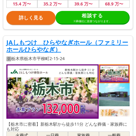
15
.4
万〜
35
.2
万〜
39
.6
万〜
68
.9
万〜
相談する
詳しく見る
※葬儀社に直接つながります。
JAしもつけ ひらやなぎホール（ファミリー
ホールひらやなぎ）
栃木県
栃木市
平柳町2-15-24
【栃木市に密着】新栃木駅から徒歩11分 どんな葬儀・家族葬に
も対応
火葬式
一日葬
家族葬
一般葬