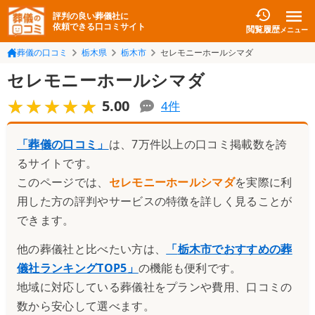
評判の良い葬儀社に
依頼できる口コミサイト
閲覧履歴
メニュー
葬儀の口コミ
栃木県
栃木市
セレモニーホールシマダ
セレモニーホールシマダ
★★★★★
★★★★★
5.00
4
件
「葬儀の口コミ」
は、7万件以上の口コミ掲載数を誇
るサイトです。
このページでは、
セレモニーホールシマダ
を実際に利
用した方の評判やサービスの特徴を詳しく見ることが
できます。
他の葬儀社と比べたい方は、
「
栃木市でおすすめの葬
儀社ランキングTOP5
」
の機能も便利です。
地域に対応している葬儀社をプランや費用、口コミの
数から安心して選べます。