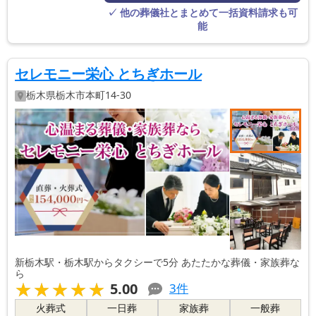
す。
✓ 他の葬儀社とまとめて一括資料請求も可
能
セレモニー栄心 とちぎホール
栃木県
栃木市
本町14-30
新栃木駅・栃木駅からタクシーで5分 あたたかな葬儀・家族葬な
ら
★★★★★
★★★★★
5.00
3
件
火葬式
一日葬
家族葬
一般葬