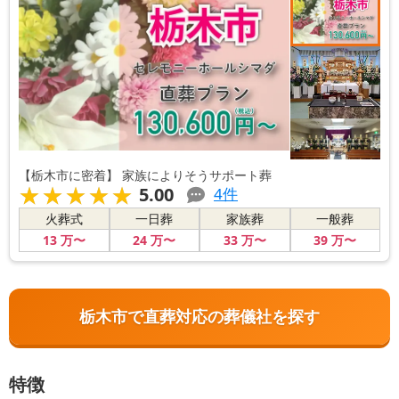
【栃木市に密着】 家族によりそうサポート葬
★★★★★
★★★★★
5.00
4
件
火葬式
一日葬
家族葬
一般葬
13
万〜
24
万〜
33
万〜
39
万〜
栃木市で直葬対応の葬儀社を探す
特徴