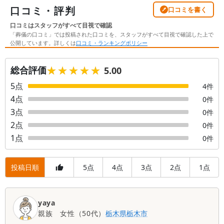
口コミ・評判
口コミを書く
口コミはスタッフがすべて目視で確認
「葬儀の口コミ」では投稿された口コミを、スタッフがすべて目視で確認した上で
公開しています。詳しくは
口コミ・ランキングポリシー
★★★★★
★★★★★
総合評価
5.00
5
点
4
件
4
点
0
件
3
点
0
件
2
点
0
件
1
点
0
件
投稿日順
5
4
3
2
1
点
点
点
点
点
口
yaya
コ
親族
女性
（
50代
）
栃木県
栃木市
ミ