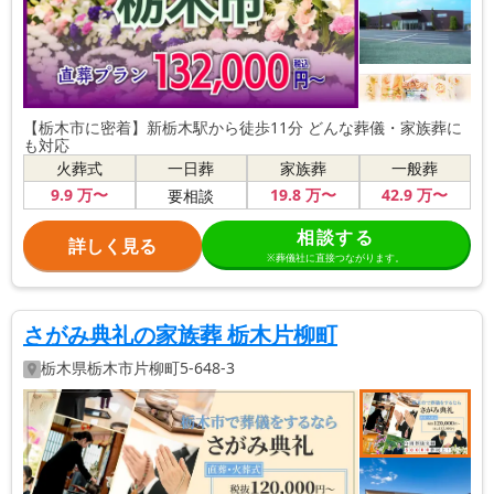
【栃木市に密着】新栃木駅から徒歩11分 どんな葬儀・家族葬に
も対応
火葬式
一日葬
家族葬
一般葬
9
.9
万〜
19
.8
万〜
42
.9
万〜
要相談
相談する
詳しく見る
※葬儀社に直接つながります。
さがみ典礼の家族葬 栃木片柳町
栃木県
栃木市
片柳町5-648-3