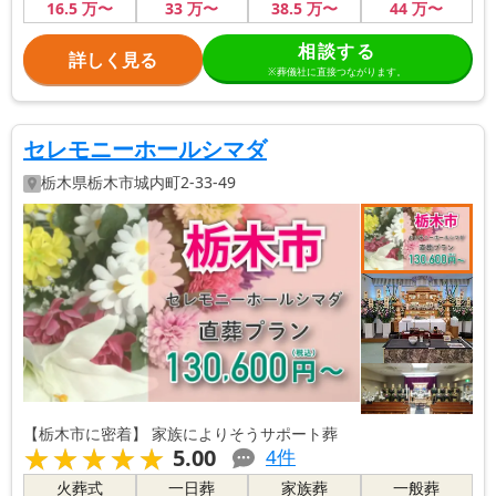
16
.5
万〜
33
万〜
38
.5
万〜
44
万〜
相談する
詳しく見る
※葬儀社に直接つながります。
セレモニーホールシマダ
栃木県
栃木市
城内町2-33-49
【栃木市に密着】 家族によりそうサポート葬
★★★★★
★★★★★
5.00
4
件
火葬式
一日葬
家族葬
一般葬