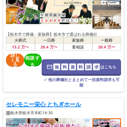
【栃木市で葬儀・家族葬】栃木市で選ばれる葬儀社
火葬式
一日葬
家族葬
一般葬
13
.2
万〜
26
.4
万〜
26
.4
万〜
要相談
詳し
相談す
く見
る
る
無
料
資
料
請
求
はこちら
※葬儀社に直
接つながりま
す。
✓ 他の葬儀社とまとめて一括資料請求も可
能
セレモニー栄心 とちぎホール
栃木県
栃木市
本町14-30