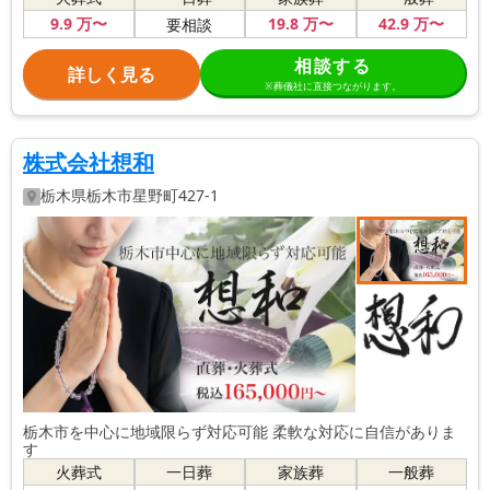
9
.9
万〜
19
.8
万〜
42
.9
万〜
要相談
相談する
詳しく見る
※葬儀社に直接つながります。
株式会社想和
栃木県
栃木市
星野町427-1
栃木市を中心に地域限らず対応可能 柔軟な対応に自信がありま
す
火葬式
一日葬
家族葬
一般葬