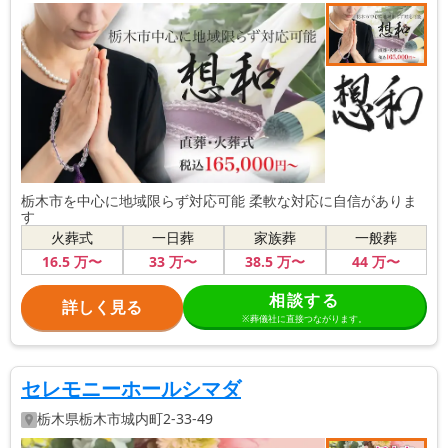
栃木市を中心に地域限らず対応可能 柔軟な対応に自信がありま
す
火葬式
一日葬
家族葬
一般葬
16
.5
万〜
33
万〜
38
.5
万〜
44
万〜
相談する
詳しく見る
※葬儀社に直接つながります。
セレモニーホールシマダ
栃木県
栃木市
城内町2-33-49