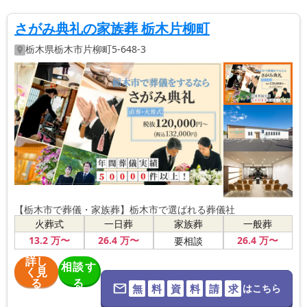
さがみ典礼の家族葬 栃木片柳町
栃木県
栃木市
片柳町5-648-3
【栃木市で葬儀・家族葬】栃木市で選ばれる葬儀社
火葬式
一日葬
家族葬
一般葬
13
.2
万〜
26
.4
万〜
26
.4
万〜
要相談
詳し
相談す
く見
る
る
無
料
資
料
請
求
はこちら
※葬儀社に直
接つながりま