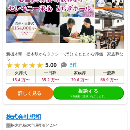
新栃木駅・栃木駅からタクシーで5分 あたたかな葬儀・家族葬な
ら
★★★★★
★★★★★
5.00
3
件
火葬式
一日葬
家族葬
一般葬
15
.4
万〜
35
.2
万〜
39
.6
万〜
68
.9
万〜
相談する
詳しく見る
※葬儀社に直接つながります。
株式会社想和
栃木県
栃木市
星野町427-1