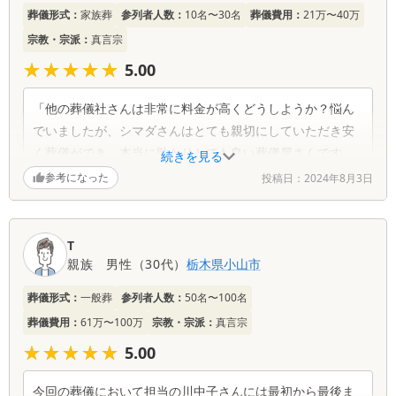
一
葬儀形式：
家族葬
参列者人数：
10名〜30名
葬儀費用：
21万〜40万
覧
宗教・宗派：
真言宗
★★★★★
★★★★★
5.00
「他の葬儀社さんは非常に料金が高くどうしようか？悩ん
でいましたが、シマダさんはとても親切にしていただき安
く葬儀ができ、本当に助かりとても良い葬儀屋さんです」
続きを見る
参考になった
投稿日：
2024年8月3日
T
親族
男性
（
30代
）
栃木県
小山市
葬儀形式：
一般葬
参列者人数：
50名〜100名
葬儀費用：
61万〜100万
宗教・宗派：
真言宗
★★★★★
★★★★★
5.00
今回の葬儀において担当の川中子さんには最初から最後ま