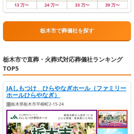
13
万〜
24
万〜
33
万〜
39
万〜
栃木市で葬儀社を探す
栃木市で直葬・火葬式対応葬儀社ランキング
TOP5
JAしもつけ ひらやなぎホール（ファミリー
ホールひらやなぎ）
栃木県
栃木市
平柳町2-15-24