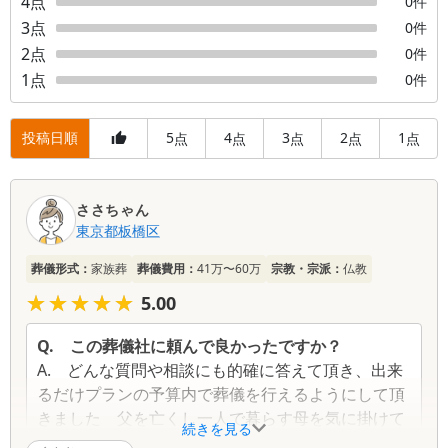
4
点
0
件
3
点
0
件
2
点
0
件
1
点
0
件
投稿日順
5
4
3
2
1
点
点
点
点
点
口
ささちゃん
コ
東京都
板橋区
ミ
一
葬儀形式：
家族葬
葬儀費用：
41万〜60万
宗教・宗派：
仏教
覧
★★★★★
★★★★★
5.00
Q.
この葬儀社に頼んで良かったですか？
A.
どんな質問や相談にも的確に答えて頂き、出来
るだけプランの予算内で葬儀を行えるようにして頂
きました 父を亡くし一人で暮らす母を気に掛けて
続きを見る
くれ葬儀後も親戚のように思えるお付き合いをさせ