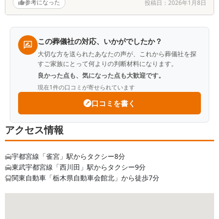
参考になった
投稿日：
2026年1月8日
てもらってます
Q.
この葬儀社が改善するべき点はありますか？
A.
少し駐車場が狭く坂になっているのと、時間帯
この葬儀社の対応、いかがでしたか？
で交通量が多く出入りしにくかった。
大切な方を送られたあなたの声が、これから葬儀社を探
すご家族にとって何よりの判断材料になります。
Q.
故人との思い出を一つ教えてください
良かった点も、気になった点も大歓迎です。
A.
高齢の両親二人で暮らしていましたが、1年程
現在
1
件の口コミが寄せられています
入退院を繰り返していた父が急に亡くなりまし
口コミを書く
た。 申し訳ない気持ちで母に看病を任せっきりに
してしまいました。亡くなった父にも毎日看病をし
アクセス情報
ていてくれた母にも親孝行が出来ず後悔しかありま
せん。
宇都宮線「雀宮」駅からタクシー8分
Q.
葬儀社をどのように探しましたか？
東武宇都宮線「西川田」駅からタクシー9分
A.
急な事だったので、携帯でネットから口コミの
関東自動車「栃木県自動車会館北」から徒歩7分
良い所を探しました 孫達が満点の口コミは逆に嘘
っぽいと言い出し数字だけではなく、コメントを読
みながら決めました。