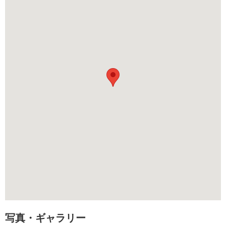
葬儀社からの返信コメント
この度はお父様のご葬儀をお任せ頂き有難うござい
ました ご家族様だけでの穏やかなお式のお手伝い
をさせて頂き感謝申し上げます お父様のご冥福と
ご遺族様のご平安を心よりお祈り申し上げます
写真・ギャラリー