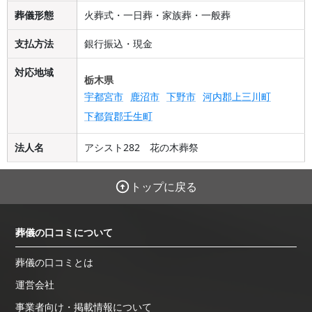
葬儀形態
火葬式・一日葬・家族葬・一般葬
支払方法
銀行振込・現金
対応地域
栃木県
宇都宮市
鹿沼市
下野市
河内郡上三川町
下都賀郡壬生町
法人名
アシスト282 花の木葬祭
トップに戻る
葬儀の口コミについて
葬儀の口コミとは
運営会社
事業者向け・掲載情報について