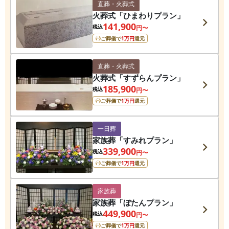
直葬・火葬式
火葬式「ひまわりプラン」
141,900
税込
円〜
ご葬儀で
1
万円
還元
直葬・火葬式
火葬式「すずらんプラン」
185,900
税込
円〜
ご葬儀で
1
万円
還元
一日葬
家族葬「すみれプラン」
339,900
税込
円〜
ご葬儀で
1
万円
還元
家族葬
家族葬「ぼたんプラン」
449,900
税込
円〜
ご葬儀で
1
万円
還元