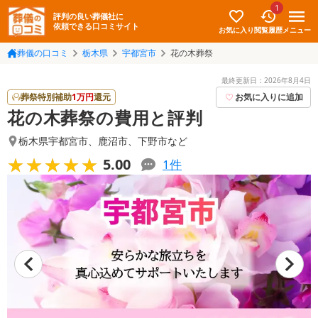
1
評判の良い葬儀社に
依頼できる口コミサイト
お気に入り
メニュー
閲覧履歴
葬儀の口コミ
栃木県
宇都宮市
花の木葬祭
最終更新日：
2026年8月4日
葬祭特別補助
1
万円
還元
お気に入りに追加
花の木葬祭の費用と評判
栃木県宇都宮市
、
鹿沼市
、
下野市
など
★★★★★
★★★★★
5.00
1
件