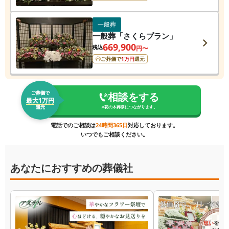
一般葬
一般葬「さくらプラン」
669,900
税込
円〜
ご葬儀で
1
万円
還元
ご葬儀で
相談をする
最大1万円
還元
※
花の木葬祭
につながります。
電話でのご相談は
24時間365日
対応しております。
いつでもご相談ください。
あなたにおすすめの葬儀社