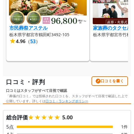
市民葬祭アステル
家族葬のタクセル
栃木県宇都宮市鶴田町3492-105
栃木県宇都宮市竹林町4
4.96
（
53
）
口コミ・評判
口コミを書く
口コミはスタッフがすべて目視で確認
「葬儀の口コミ」では投稿された口コミを、スタッフがすべて目視で確認した上で
公開しています。詳しくは
口コミ・ランキングポリシー
★★★★★
★★★★★
総合評価
5.00
5
点
1
件