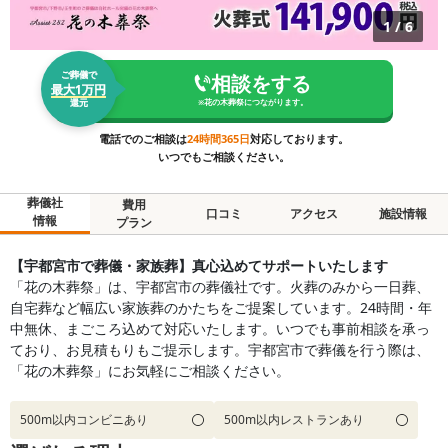
1
/
6
ご葬儀で
相談をする
最大1万円
還元
※
花の木葬祭
につながります。
電話でのご相談は
24時間365日
対応しております。
いつでもご相談ください。
葬儀社
費用
口コミ
アクセス
施設情報
情報
プラン
【宇都宮市で葬儀・家族葬】真心込めてサポートいたします
「花の木葬祭」は、宇都宮市の葬儀社です。火葬のみから一日葬、
自宅葬など幅広い家族葬のかたちをご提案しています。24時間・年
中無休、まごころ込めて対応いたします。いつでも事前相談を承っ
ており、お見積もりもご提示します。宇都宮市で葬儀を行う際は、
「花の木葬祭」にお気軽にご相談ください。
500m以内コンビニあり
500m以内レストランあり