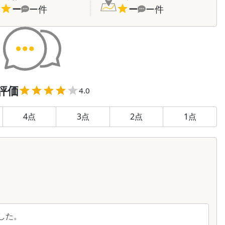
ー
ー
件
ー
ー
件
評価
4.0
4
点
3
点
2
点
1
点
した。