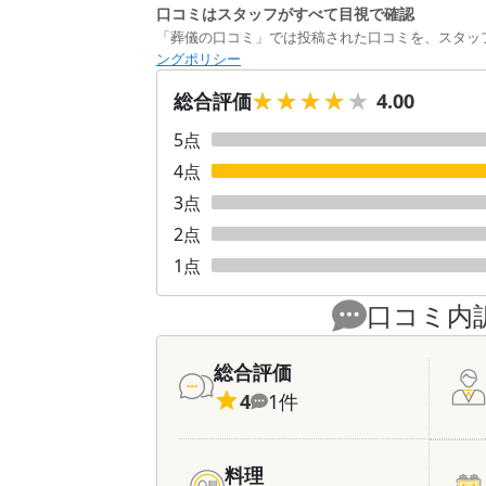
口コミはスタッフがすべて目視で確認
「葬儀の口コミ」では投稿された口コミを、スタッ
ングポリシー
★★★★★
★★★★★
総合評価
4.00
5
点
4
点
3
点
2
点
1
点
口コミ内
総合評価
4
1
件
料理