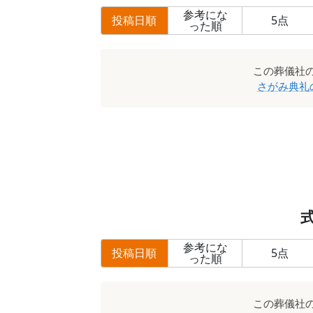
参考にな
投稿日順
5
点
った順
この
葬儀社
さがみ典礼
参考にな
投稿日順
5
点
った順
この
葬儀社