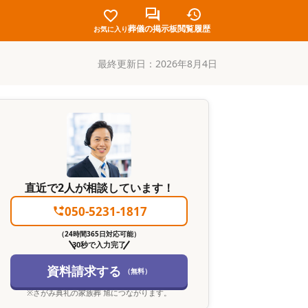
葬儀の掲示板
閲覧履歴
お気に入り
最終更新日：
2026年8月4日
直近で2人が相談しています！
050-5231-1817
（24時間365日対応可能）
30秒で入力完了
資料請求する
（無料）
※
さがみ典礼の家族葬 旭
につながります。