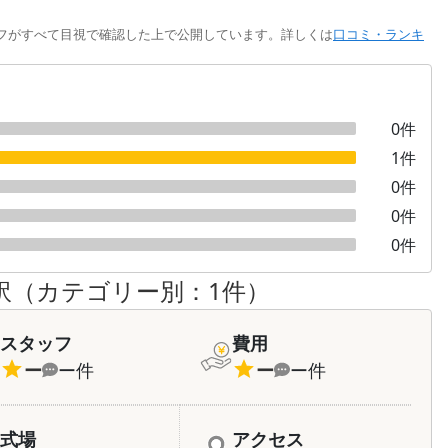
フがすべて目視で確認した上で公開しています。詳しくは
口コミ・ランキ
0
件
1
件
0
件
0
件
0
件
訳（カテゴリー別：
1
件）
スタッフ
費用
ー
ー
件
ー
ー
件
式場
アクセス