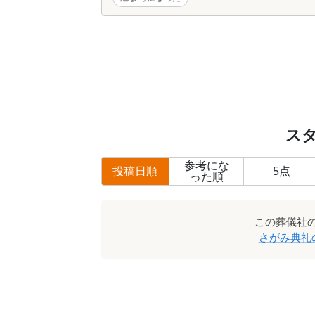
ス
参考にな
投稿日順
5
点
った順
この
葬儀社
さがみ典礼