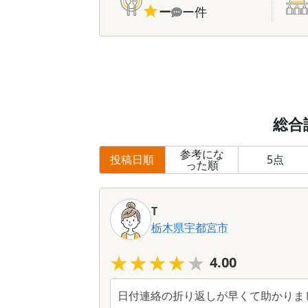
ー
ー
件
総合
参考にな
投稿日順
5
点
った順
T
栃木県
宇都宮市
★★★★★
★★★★★
4.00
日付連絡の折り返しが早くて助かりま