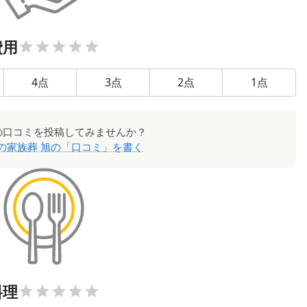
費用
4
点
3
点
2
点
1
点
の口コミを投稿してみませんか？
の家族葬 旭
の「口コミ」を書く
料理