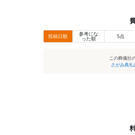
参考にな
投稿日順
5
点
った順
この
葬儀社
さがみ典礼