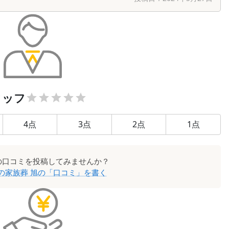
タッフ
4
点
3
点
2
点
1
点
の口コミを投稿してみませんか？
の家族葬 旭
の「口コミ」を書く