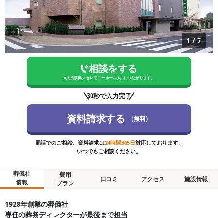
1
/
7
相談をする
※
大成祭典／セレモニーホール大...
につながります。
30秒で入力完了
資料請求する
（無料）
電話でのご相談、資料請求は
24時間365日
対応しております。
いつでもご相談ください。
葬儀社
費用
口コミ
アクセス
施設情報
情報
プラン
1928年創業の葬儀社
専任の葬祭ディレクターが最後まで担当