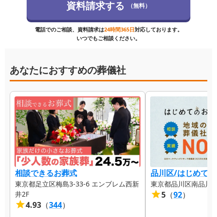
資料請求する
（無料）
電話でのご相談、資料請求は
24時間365日
対応しております。
いつでもご相談ください。
あなたにおすすめの葬儀社
相談できるお葬式
品川区/はじめて
東京都足立区梅島3-33-6 エンブレム西新
東京都品川区南品川5-1
井2F
5
（
92
）
4.93
（
344
）