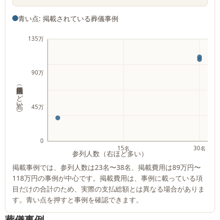
青い点: 掲載されている葬儀事例
135万
90万
掲載費用（上ほど高い）
45万
0
15名
30名
参列人数（右ほど多い）
掲載事例では、参列人数は
23名
〜
38名
、掲載費用は
89万円
〜
118万円
の事例が中心です。掲載費用は、事例に載っている項
目だけの合計のため、実際の支払総額とは異なる場合がありま
す。青い点を押すと事例を確認できます。
葬儀事例