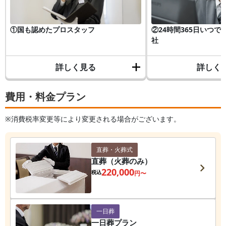
①国も認めたプロスタッフ
②24時間365日いつ
社
詳しく見る
詳しく
費用・料金プラン
※消費税率変更等により変更される場合がございます。
直葬・火葬式
直葬（火葬のみ）
220,000
税込
円〜
一日葬
一日葬プラン