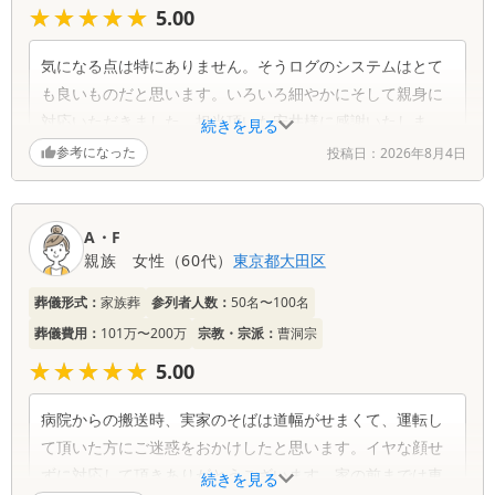
★★★★★
★★★★★
5.00
気になる点は特にありません。そうログのシステムはとて
も良いものだと思います。いろいろ細やかにそして親身に
対応いただきました。担当頂いた安井様に感謝いたしま
続きを見る
す。この度は大変お世話になり、ありがとうございまし
参考になった
投稿日：
2026年8月4日
た。
葬儀社からの返信コメント
A・F
親族
女性
（
60代
）
東京都
大田区
まずは故人様と皆様の希望に合った葬儀のお手伝い
葬儀形式：
家族葬
参列者人数：
50名〜100名
が出来たようで安心しております。 私への労いの
お言葉もいただき恐縮です。 また弊社、そうログ
葬儀費用：
101万〜200万
宗教・宗派：
曹洞宗
をご活用いただきありがとうございます。 葬儀日
★★★★★
★★★★★
5.00
程の連絡や供花の注文、葬儀で撮影した写真を参列
できなかった方にもお見せいただけたでしょうか。
病院からの搬送時、実家のそばは道幅がせまくて、運転し
何かお気づきの事があれば、ご意見をお聞かせてく
ださい。 家族葬でしたので各方面へのご連絡など
て頂いた方にご迷惑をおかけしたと思います。イヤな顔せ
何かと落ち着かないとは思いますがお疲れが出ませ
ずに対応して頂きありがとうございます。家の前までは車
続きを見る
んようにご自愛ください。