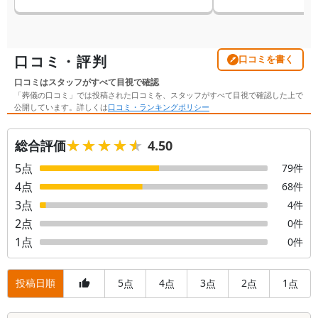
口コミ・評判
口コミを書く
口コミはスタッフがすべて目視で確認
「葬儀の口コミ」では投稿された口コミを、スタッフがすべて目視で確認した上で
公開しています。詳しくは
口コミ・ランキングポリシー
★★★★★
★★★★★
総合評価
4.50
5
点
79
件
4
点
68
件
3
点
4
件
2
点
0
件
1
点
0
件
投稿日順
5
4
3
2
1
点
点
点
点
点