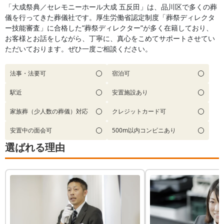
「大成祭典／セレモニーホール大成 五反田」は、品川区で多くの葬
儀を行ってきた葬儀社です。厚生労働省認定制度「葬祭ディレクタ
ー技能審査」に合格した”葬祭ディレクター”が多く在籍しており、
お客様とお話をしながら、丁寧に、真心をこめてサポートさせてい
ただいております。ぜひ一度ご相談ください。
法事・法要可
宿泊可
駅近
安置施設あり
家族葬（少人数の葬儀）対応
クレジットカード可
安置中の面会可
500m以内コンビニあり
選ばれる理由