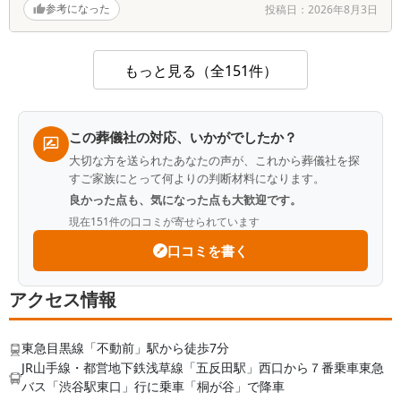
が入れませんので、母も近くまで来れて良かったと思いま
参考になった
投稿日：
2026年8月3日
す。いろいろお気遣い頂きありがとうございました。
もっと見る（全151件）
葬儀社からの返信コメント
その節は大変お世話になりました。ご葬儀につきま
しても無事に執り行えたことに心より感謝申し上げ
この葬儀社の対応、いかがでしたか？
ます。 病院での看取り後はお疲れだったかと存じ
大切な方を送られたあなたの声が、これから葬儀社を探
ます。その中でご家族のご意向に沿えて安心いたし
すご家族にとって何よりの判断材料になります。
ました。 故人様にとって家族は何よりも大切なも
良かった点も、気になった点も大歓迎です。
のだったのだろうと感じました。それは葬儀当日、
現在
151
件の口コミが寄せられています
大勢のご家族ご親戚がいらして、皆様仲が良く賑や
かに、そして暖かくお見送りされていたのが印象的
口コミを書く
だったためです。今後も少しでもご家族のお役に立
てるよう精進して参る所存でございます。恐縮では
アクセス情報
ございますがアンケートのお答えいただき誠にあり
がとうございました。どうか健やかにお過ごしくだ
さいますよう心よりお祈り申し上げます。
東急目黒線「不動前」駅から徒歩7分
JR山手線・都営地下鉄浅草線「五反田駅」西口から７番乗車東急
バス「渋谷駅東口」行に乗車「桐が谷」で降車