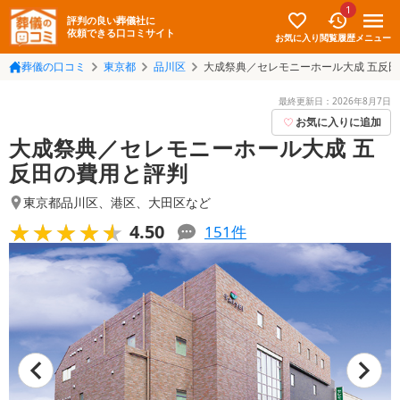
1
評判の良い葬儀社に
依頼できる口コミサイト
お気に入り
メニュー
閲覧履歴
葬儀の口コミ
東京都
品川区
大成祭典／セレモニーホール大成 五反田
最終更新日：
2026年8月7日
お気に入りに追加
大成祭典／セレモニーホール大成 五
反田の費用と評判
東京都品川区
、
港区
、
大田区
など
★★★★★
★★★★★
4.50
151
件