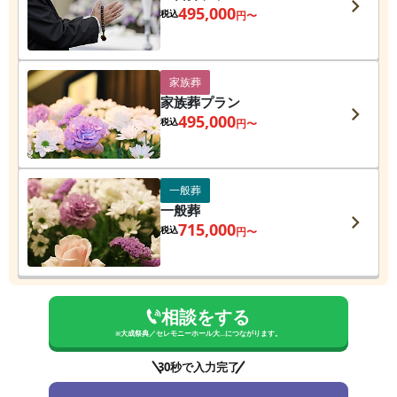
495,000
税込
円〜
家族葬
家族葬プラン
495,000
税込
円〜
一般葬
一般葬
715,000
税込
円〜
相談をする
※
大成祭典／セレモニーホール大...
につながります。
30秒で入力完了