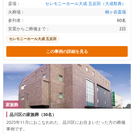
斎場：
セレモニーホール大成 五反田（大成祭典）
火葬場：
桐ヶ谷斎場
参列者：
60名
安置からご葬儀まで：
2日
セレモニーホール大成 五反田
この事例の詳細を見る
家族葬
品川区の家族葬（30名）
2025年11月におこなわれた、
品川区
にお住まいだった方の葬儀
事例です。