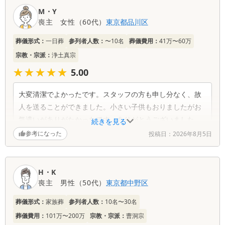
口
M・Y
コ
喪主
女性
（
60代
）
東京都
品川区
ミ
一
葬儀形式：
一日葬
参列者人数：
〜10名
葬儀費用：
41万〜60万
覧
宗教・宗派：
浄土真宗
★★★★★
★★★★★
5.00
大変清潔でよかったです。スタッフの方も申し分なく、故
人を送ることができました。小さい子供もおりましたがお
気遣いがありがたかったです。ありがとうございました。
続きを見る
参考になった
投稿日：
2026年8月5日
H・K
喪主
男性
（
50代
）
東京都
中野区
葬儀形式：
家族葬
参列者人数：
10名〜30名
葬儀費用：
101万〜200万
宗教・宗派：
曹洞宗