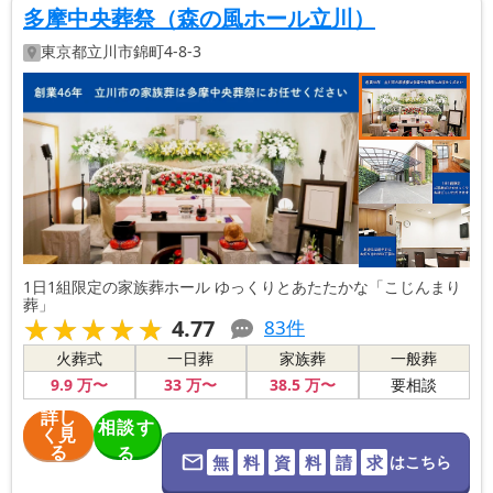
多摩中央葬祭（森の風ホール立川）
東京都
立川市
錦町4-8-3
1日1組限定の家族葬ホール ゆっくりとあたたかな「こじんまり
葬」
★★★★★
★★★★★
4.77
83
件
火葬式
一日葬
家族葬
一般葬
9
.9
万〜
33
万〜
38
.5
万〜
要相談
詳し
相談す
く見
る
る
無
料
資
料
請
求
はこちら
※葬儀社に直
接つながりま