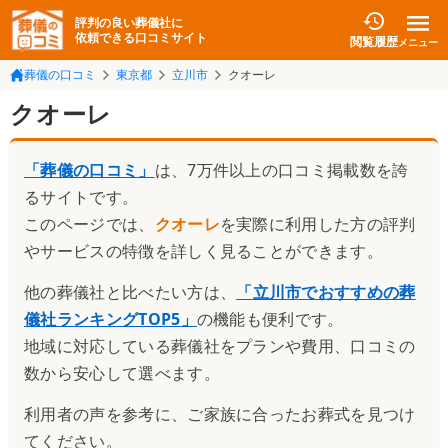
評判の良い葬儀社に
依頼できる口コミサイト
閲覧履歴
メニュー
葬儀の口コミ
東京都
立川市
クオーレ
クオーレ
「葬儀の口コミ」
は、7万件以上の口コミ掲載数を誇
るサイトです。
このページでは、
クオーレ
を実際に利用した方の評判
やサービスの特徴を詳しく見ることができます。
他の葬儀社と比べたい方は、
「
立川市でおすすめの葬
儀社ランキングTOP5
」
の機能も便利です。
地域に対応している葬儀社をプランや費用、口コミの
数から安心して選べます。
利用者の声を参考に、ご家族に合ったお葬式を見つけ
てください。