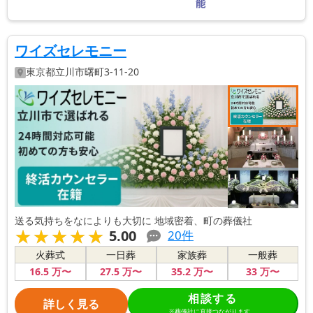
能
ワイズセレモニー
東京都
立川市
曙町3-11-20
送る気持ちをなによりも大切に 地域密着、町の葬儀社
★★★★★
★★★★★
5.00
20
件
火葬式
一日葬
家族葬
一般葬
16
.5
万〜
27
.5
万〜
35
.2
万〜
33
万〜
相談する
詳しく見る
※葬儀社に直接つながります。