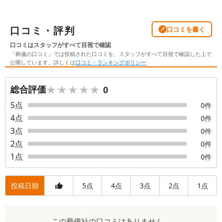
口コミ・評判
口コミを書く
口コミはスタッフがすべて目視で確認
「葬儀の口コミ」では投稿された口コミを、スタッフがすべて目視で確認した上で
公開しています。詳しくは
口コミ・ランキングポリシー
★★★★★
★★★★★
総合評価
0
5
点
0
件
4
点
0
件
3
点
0
件
2
点
0
件
1
点
0
件
投稿日順
5
4
3
2
1
点
点
点
点
点
口
この
葬儀社
の口コミはありません。
コ