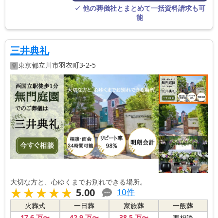
す。
✓ 他の葬儀社とまとめて一括資料請求も可
能
三井典礼
東京都
立川市
羽衣町3-2-5
大切な方と、心ゆくまでお別れできる場所。
★★★★★
★★★★★
5.00
10
件
火葬式
一日葬
家族葬
一般葬
17
.6
万〜
42
.9
万〜
38
.5
万〜
要相談