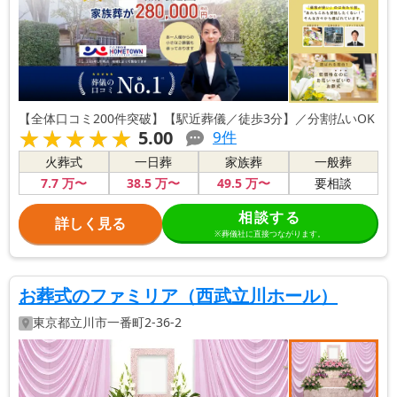
【全体口コミ200件突破】【駅近葬儀／徒歩3分】／分割払いOK
★★★★★
★★★★★
5.00
9
件
火葬式
一日葬
家族葬
一般葬
7
.7
万〜
38
.5
万〜
49
.5
万〜
要相談
相談する
詳しく見る
※葬儀社に直接つながります。
お葬式のファミリア（西武立川ホール）
東京都
立川市
一番町2-36-2