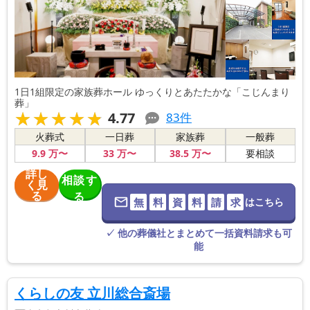
1日1組限定の家族葬ホール ゆっくりとあたたかな「こじんまり
葬」
★★★★★
★★★★★
4.77
83
件
火葬式
一日葬
家族葬
一般葬
9
.9
万〜
33
万〜
38
.5
万〜
要相談
詳し
相談す
く見
る
る
無
料
資
料
請
求
はこちら
※葬儀社に直
接つながりま
す。
✓ 他の葬儀社とまとめて一括資料請求も可
能
くらしの友 立川総合斎場