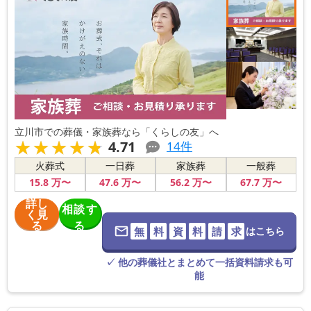
立川市での葬儀・家族葬なら「くらしの友」へ
★★★★★
★★★★★
4.71
14
件
火葬式
一日葬
家族葬
一般葬
15
.8
万〜
47
.6
万〜
56
.2
万〜
67
.7
万〜
詳し
相談す
く見
る
る
無
料
資
料
請
求
はこちら
※葬儀社に直
接つながりま
す。
✓ 他の葬儀社とまとめて一括資料請求も可
能