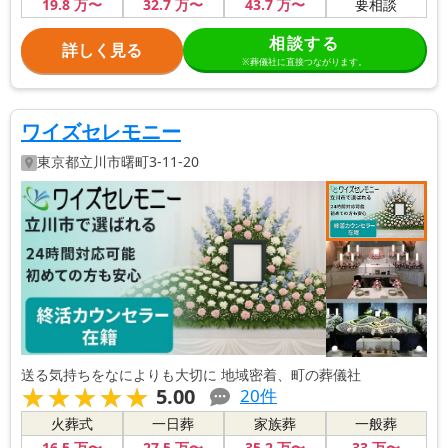
19
.8
万〜
32
.7
万〜
43
.7
万〜
要相談
相談する
詳しく見る
※葬儀社に直接つながります。
ワイズセレモニー
東京都
立川市
曙町3-11-20
送る気持ちをなによりも大切に 地域密着、町の葬儀社
★★★★★
★★★★★
5.00
20
件
火葬式
一日葬
家族葬
一般葬
16
.5
万〜
27
.5
万〜
35
.2
万〜
33
万〜