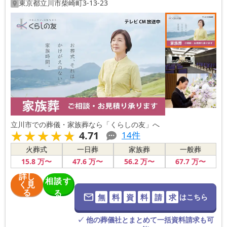
東京都
立川市
柴崎町3-13-23
立川市での葬儀・家族葬なら「くらしの友」へ
★★★★★
★★★★★
4.71
14
件
火葬式
一日葬
家族葬
一般葬
15
.8
万〜
47
.6
万〜
56
.2
万〜
67
.7
万〜
詳し
相談す
く見
る
る
無
料
資
料
請
求
はこちら
※葬儀社に直
接つながりま
す。
✓ 他の葬儀社とまとめて一括資料請求も可