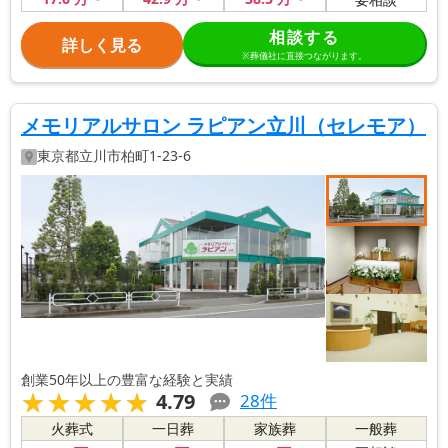
相談する
詳しく見る
※葬儀社に直接つながります。
メモリアルサロン ラピアン立川（セレモア）
東京都
立川市
柏町1-23-6
創業50年以上の豊富な経験と実績
★★★★★
★★★★★
4.79
28
件
火葬式
一日葬
家族葬
一般葬