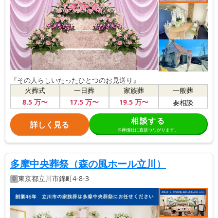
『その人らしいたったひとつのお見送り』
火葬式
一日葬
家族葬
一般葬
8
.5
万〜
17
.5
万〜
19
.5
万〜
要相談
相談する
詳しく見る
※葬儀社に直接つながります。
多摩中央葬祭（森の風ホール立川）
東京都
立川市
錦町4-8-3