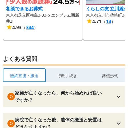
相談できるお葬式
くらしの友 立川総
東京都足立区梅島3-33-6 エンブレム西新
東京都立川市柴崎町3-13
井2F
4.71
（
14
）
4.93
（
344
）
よくある質問
臨終直後・搬送
行政手続き
葬儀形式
家族が亡くなったら、何から始めれば良い
Q
ですか？
病院で亡くなった後、遺体の搬送と安置は
Q
どうなりますか？