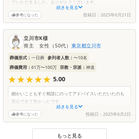
ていただきました。ありがとうございます。
続きを見る
告別式では友人たちのメールを読んでもらい…
投稿日：
2025年6月21日
参考になった
色々とフォロー、サポートありがとうございました。
立川市K様
喪主
女性
（
50代
）
東京都
立川市
葬儀形式：
一日葬
参列者人数：
〜10名
葬儀費用：
61万〜100万
宗教・宗派：
神道
★★★★★
★★★★★
5.00
細かいこともすぐ相談にのってアドバイスいただいたのも
安心できて良かったです。
続きを見る
投稿日：
2025年6月2日
参考になった
もっと見る