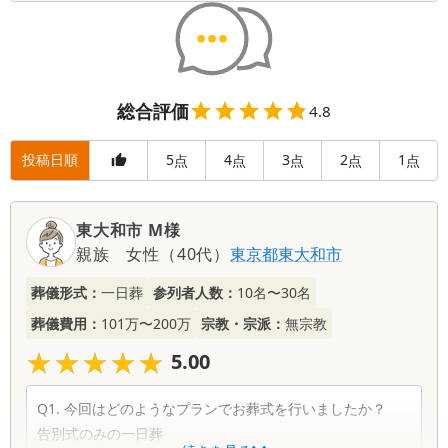
総合評価
4.8
投稿日順
5
4
3
2
1
点
点
点
点
点
東大和市 M様
親族
女性
（
40代
）
東京都
東大和市
葬儀形式：
一日葬
参列者人数：
10名〜30名
葬儀費用：
101万〜200万
宗教・宗派：
無宗教
★★★★★
★★★★★
5.00
Q1. 今回はどのようなプランでお葬式を行いましたか？
告別式のみの一日葬