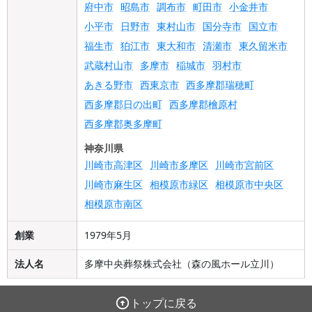
府中市
昭島市
調布市
町田市
小金井市
小平市
日野市
東村山市
国分寺市
国立市
福生市
狛江市
東大和市
清瀬市
東久留米市
武蔵村山市
多摩市
稲城市
羽村市
あきる野市
西東京市
西多摩郡瑞穂町
西多摩郡日の出町
西多摩郡檜原村
西多摩郡奥多摩町
神奈川県
川崎市高津区
川崎市多摩区
川崎市宮前区
川崎市麻生区
相模原市緑区
相模原市中央区
相模原市南区
創業
1979年5月
法人名
多摩中央葬祭株式会社（森の風ホール立川）
トップに戻る