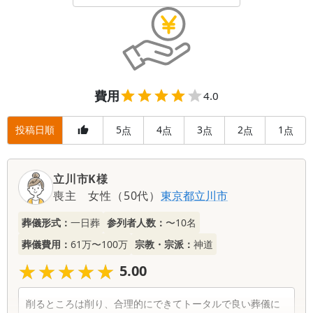
費用
4.0
投稿日順
5
4
3
2
1
点
点
点
点
点
立川市K様
喪主
女性
（
50代
）
東京都
立川市
葬儀形式：
一日葬
参列者人数：
〜10名
葬儀費用：
61万〜100万
宗教・宗派：
神道
★★★★★
★★★★★
5.00
削るところは削り、合理的にできてトータルで良い葬儀に