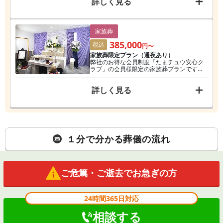
詳しく見る
心クラブは、入会金1万円で葬儀費用や式場
使用料がお得になる会員制度です。
家族葬
385,000
税込
円〜
家族葬限定プラン（通夜あり）
弊社のお得な会員制度「たまチュウ安心ク
ラブ」の会員様限定の家族葬プランです。
お通夜と告別式、ご火葬までをお手伝いい
たします。たまチュウ安心クラブは、入会
詳しく見る
金1万円で葬儀費用や式場使用料がお得にな
る会員制度です。
１分で分かる葬儀の流れ
ご危篤・ご逝去でお急ぎの方
24時間365日対応
相談する