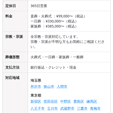
定休日
365日営業
料金
直葬・火葬式 ：¥99,000〜（税込）
一日葬 ：¥330,000〜（税込）
家族葬 ：¥385,000〜（税込）
宗教・宗派
全宗教・宗派対応しています。
宗教・宗派が不明な方もお気軽にご相談くださ
い。
葬儀形態
火葬式・一日葬・家族葬・一般葬
支払方法
銀行振込・クレジット・現金
対応地域
埼玉県
所沢市
狭山市
入間市
東京都
新宿区
世田谷区
中野区
豊島区
練馬区
八王子市
立川市
武蔵野市
三鷹市
青梅市