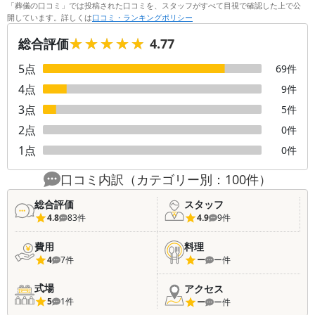
「葬儀の口コミ」では投稿された口コミを、スタッフがすべて目視で確認した上で公
開しています。詳しくは
口コミ・ランキングポリシー
★★★★★
★★★★★
総合評価
4.77
5
点
69
件
4
点
9
件
3
点
5
件
2
点
0
件
1
点
0
件
口コミ内訳（カテゴリー別：
100
件）
総合評価
スタッフ
4.8
83
件
4.9
9
件
費用
料理
4
7
件
ー
ー
件
式場
アクセス
5
1
件
ー
ー
件