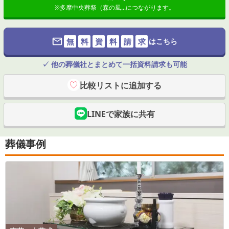
※
多摩中央葬祭（森の風...
につながります。
無
料
資
料
請
求
はこちら
✓ 他の葬儀社とまとめて一括資料請求も可能
比較リストに追加する
LINEで家族に共有
葬儀事例