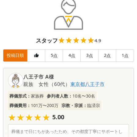
した。
本当にいろいろありがとうございました。
スタッフ
4.9
投稿日順
5
4
3
2
1
点
点
点
点
点
八王子市 A様
親族
女性
（
60代
）
東京都
八王子市
葬儀形式：
家族葬
参列者人数：
10名〜30名
葬儀費用：
101万〜200万
宗教・宗派：
臨済宗
★★★★★
★★★★★
5.00
葬儀まで日にちがあったため、その都度丁寧にサポートし