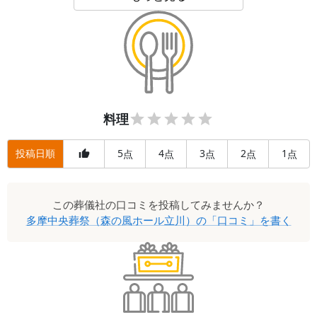
料理
投稿日順
5
4
3
2
1
点
点
点
点
点
この
葬儀社
の口コミを投稿してみませんか？
多摩中央葬祭（森の風ホール立川）
の「口コミ」を書く