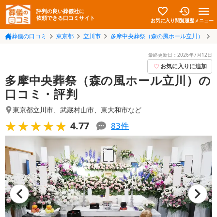
評判の良い葬儀社に
依頼できる口コミサイト
お気に入り
メニュー
閲覧履歴
葬儀の口コミ
東京都
立川市
多摩中央葬祭（森の風ホール立川）
最終更新日：
2026年7月12日
お気に入りに追加
多摩中央葬祭（森の風ホール立川）の
口コミ・評判
東京都立川市
、
武蔵村山市
、
東大和市
など
★★★★★
★★★★★
4.77
83
件