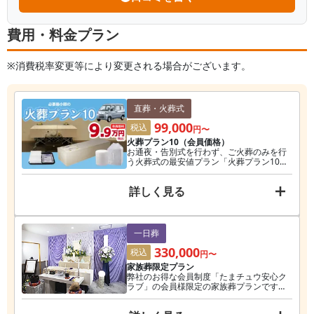
費用・料金プラン
※消費税率変更等により変更される場合がございます。
直葬・火葬式
99,000
税込
円〜
火葬プラン10（会員価格）
お通夜・告別式を行わず、ご火葬のみを行
う火葬式の最安値プラン「火葬プラン10」
です。こちらは、「不要なものを省き、で
きるだけ価格を抑えたい」という方にぴっ
詳しく見る
たりのプランです。（一般価格は税込
11,000円）
一日葬
330,000
税込
円〜
家族葬限定プラン
弊社のお得な会員制度「たまチュウ安心ク
ラブ」の会員様限定の家族葬プランです。
お通夜は行わず告別式とご火葬を1日で済ま
せる一日葬が執り行えます。たまチュウ安