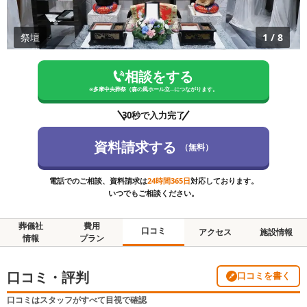
祭壇
1
/
8
相談をする
※
多摩中央葬祭（森の風ホール立...
につながります。
30秒で入力完了
資料請求する
（無料）
電話でのご相談、資料請求は
24時間365日
対応しております。
いつでもご相談ください。
葬儀社
費用
口コミ
アクセス
施設情報
情報
プラン
口コミ・評判
口コミを書く
口コミはスタッフがすべて目視で確認