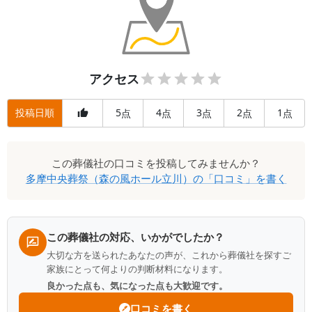
アクセス
投稿日順
5
4
3
2
1
点
点
点
点
点
この
葬儀社
の口コミを投稿してみませんか？
多摩中央葬祭（森の風ホール立川）
の「口コミ」を書く
この葬儀社の対応、いかがでしたか？
大切な方を送られたあなたの声が、これから葬儀社を探すご
家族にとって何よりの判断材料になります。
良かった点も、気になった点も大歓迎です。
口コミを書く