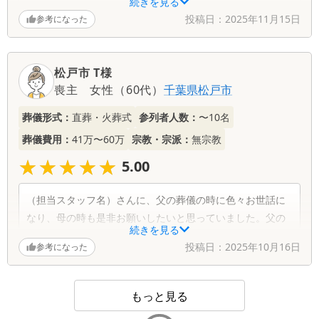
続きを見る
Q2. 差し支えなければ、今回のプランをお選びいただいた
投稿日：
2025年11月15日
参考になった
理由をお聞かせください
お坊さんにお願いせず、家族と近い身内だけで送ってあげ
たいと思っていたので
松戸市 T様
Q3. サービスについて、印象に残ったところがございまし
喪主
女性
（
60代
）
千葉県
松戸市
たら教えてください
エレベーターの前などに式場の方がいてくれたので、わか
葬儀形式：
直葬・火葬式
参列者人数：
〜10名
らないことなどすぐに聞けてよかったです
葬儀費用：
41万〜60万
宗教・宗派：
無宗教
★★★★★
★★★★★
5.00
（担当スタッフ名）さんに、父の葬儀の時に色々お世話に
なり、母の時も是非お願いしたいと思っていました。父の
続きを見る
時から6年経ちましたが、相変わらず（担当スタッフ名）さ
投稿日：
2025年10月16日
参考になった
んの、対応の良さ、素早い行動、私達の要望に寄り添って
下さる対応に今回も本当に満足しております。
ラストメイクも素敵に仕上げていただき、参列した者全員
もっと見る
が、とても良い葬儀と言っていました。家族も皆大満足で