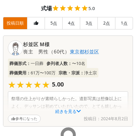
式場
5.0
投稿日順
5
4
3
2
1
点
点
点
点
点
杉並区 M様
喪主
男性
（
60代
）
東京都
杉並区
葬儀形式：
一日葬
参列者人数：
〜10名
葬儀費用：
61万〜100万
宗教・宗派：
浄土宗
★★★★★
★★★★★
5.00
祭壇の仕上がりが素晴らしかった。遺影写真は想像以上に
よく、デッサンは初めていただいたので、とても嬉しかっ
続きを見る
た。
投稿日：
2024年8月2日
参考になった