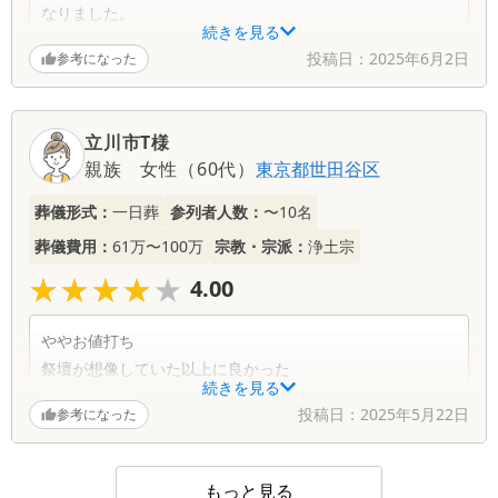
なりました。
続きを見る
投稿日：
2025年6月2日
参考になった
立川市T様
親族
女性
（
60代
）
東京都
世田谷区
葬儀形式：
一日葬
参列者人数：
〜10名
葬儀費用：
61万〜100万
宗教・宗派：
浄土宗
★★★★★
★★★★★
4.00
ややお値打ち
祭壇が想像していた以上に良かった
続きを見る
投稿日：
2025年5月22日
参考になった
もっと見る