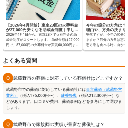
【2026年4月開始】東京23区の火葬料金
今年の節分の方角は？
が27,000円安くなる助成金制度｜申し込
理由や、方角の決まり
み方法と対象者を解説
2026年4月1日から、東京23区で火葬料金の助
突然ですが、今年の節分は
成金制度がスタートします。 助成金額は27,000
ますか？節分の方角は恵方
円で、87,000円の火葬料金が実質60,000円まで
恵方巻を食べる時に向かう
抑えられる制度です。
けられることが多いです
この記事では、助成金の対象者や金額、具体的
年の恵方についてお伝えす
よくある質問
な申請手順をわかりやすく解説します。 あわせ
である理由や方角の決まり
て、助成金と併用できる最大55,000円の葬祭特
ます。恵方巻きを毎年食べ
別補助についても紹介しています。
も、ぜひ最後まで読んで節
深めてくださいね。
Q
武蔵野市の葬儀に対応している葬儀社はどこですか？
武蔵野市での葬儀に対応している葬儀社には
東京葬儀（武蔵野営
業所）
（税込176,000円〜）、
愛香祭典
（税込212,300円〜）な
どがあります。口コミや費用、葬儀事例などを参考にして選びま
しょう。
Q
武蔵野市で家族葬の実績が豊富な葬儀社は？