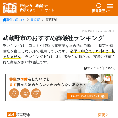
評判の良い葬儀社に
依頼できる口コミサイト
閲覧履歴
メニュー
葬儀の口コミ
東京都
武蔵野市
最終更新日：
2026年8月3日
武蔵野市のおすすめ葬儀社ランキング
ランキングは、口コミや情報の充実度を総合的に判断し、特定の葬
儀社を宣伝しない形で運用しています。
公平・中立で、PR枠は一切
ありません
。ランキング1位は、利用者から信頼され、実際に依頼さ
れた実績が多い葬儀社です。
ランキングについて
変更
武蔵野市
地域