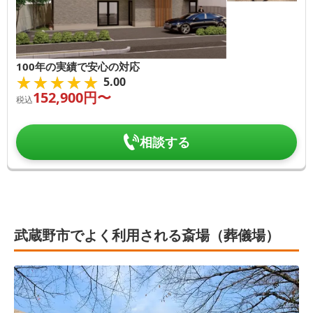
100年の実績で安心の対応
★★★★★
★★★★★
5.00
152,900
円〜
税込
相談する
武蔵野市でよく利用される斎場（葬儀場）