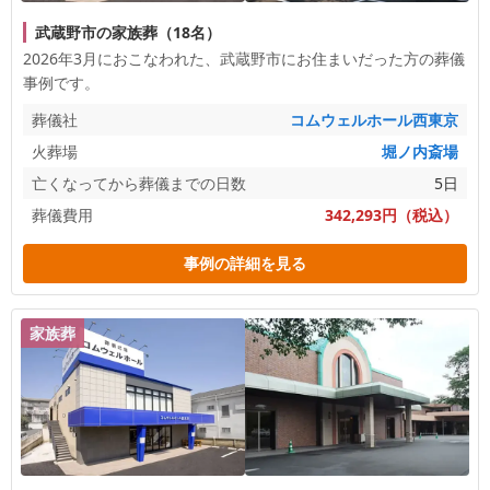
武蔵野市の家族葬（18名）
2026年3月におこなわれた、
武蔵野市
にお住まいだった方の葬儀
事例です。
葬儀社
コムウェルホール西東京
火葬場
堀ノ内斎場
亡くなってから葬儀までの日数
5日
葬儀費用
342,293円（税込）
事例の詳細を見る
家族葬