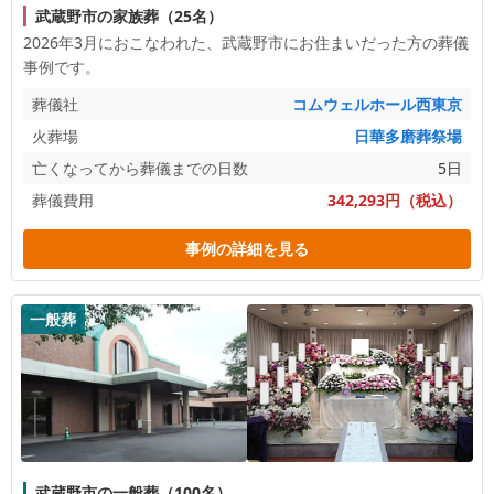
武蔵野市の家族葬（25名）
2026年3月におこなわれた、
武蔵野市
にお住まいだった方の葬儀
事例です。
葬儀社
コムウェルホール西東京
火葬場
日華多磨葬祭場
亡くなってから葬儀までの日数
5日
葬儀費用
342,293円（税込）
事例の詳細を見る
一般葬
武蔵野市の一般葬（100名）