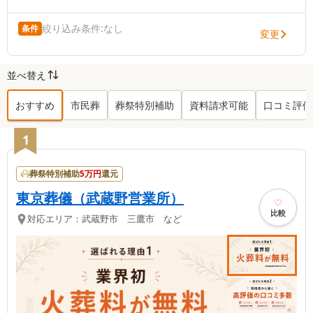
絞り込み条件:
なし
条件
変更
並べ替え
おすすめ
市民葬
葬祭特別補助
資料請求可能
口コミ評価
武蔵野市
の葬儀社ランキング TOP
185
1
葬祭特別補助
5
万円
還元
東京葬儀（武蔵野営業所）
比較
対応エリア：
武蔵野市 三鷹市 など