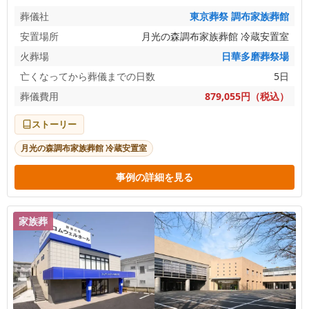
葬儀社
東京葬祭 調布家族葬館
安置場所
月光の森調布家族葬館 冷蔵安置室
火葬場
日華多磨葬祭場
亡くなってから葬儀までの日数
5日
葬儀費用
879,055円（税込）
ストーリー
月光の森調布家族葬館 冷蔵安置室
事例の詳細を見る
家族葬