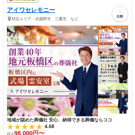
アイワセレモニー
比較
対応エリア：
武蔵野市 三鷹市 など
地域が認めた葬儀社 安心、納得できる葬儀ならココ
★★★★★
★★★★★
4.68
98,000
円〜
税込