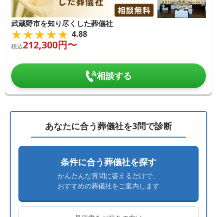
武蔵野市を知り尽くした葬儀社
★★★★★
★★★★★
4.88
212,300
円〜
税込
相談する
あなたに合う葬儀社を3問で診断
条件に合う葬儀社を探す
かんたんな質問に答えるだけで、
おすすめの葬儀社をご案内します