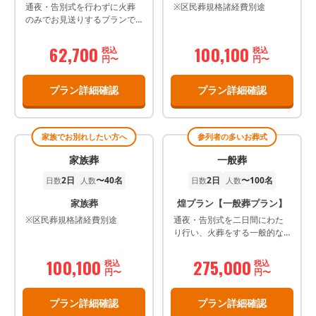
通夜・告別式を行わずに火葬
※区民葬規格諸経費別途
のみでお見送りするプランで
す。
62,700
100,100
税込
税込
円〜
円〜
プラン詳細確認
プラン詳細確認
家族でお別れしたい方へ
参列者の多いお葬式
家族葬
一般葬
2日
〜40名
2日
〜100名
日数
人数
日数
人数
家族葬
煌プラン【一般葬プラン】
※区民葬規格諸経費別途
通夜・告別式を二日間にわた
り行い、火葬をする一般的な
葬儀プランです。
100,100
275,000
税込
税込
円〜
円〜
プラン詳細確認
プラン詳細確認