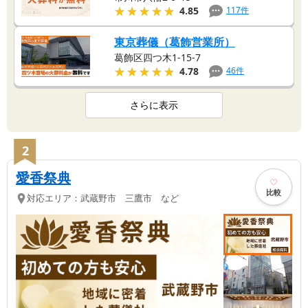
★★★★★
★★★★★
117
件
4.85
東京葬儀（葛飾営業所）
葛飾区四つ木1-15-7
★★★★★
★★★★★
46
件
4.78
さらに表示
2
愛香祭典
比較
対応エリア：
武蔵野市 三鷹市 など