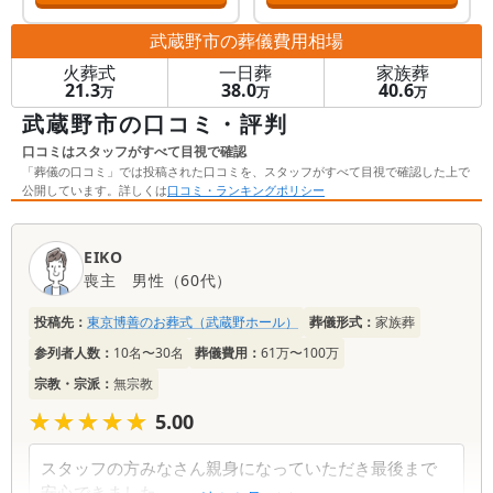
武蔵野市
の葬儀費用相場
火葬式
一日葬
家族葬
21.3
38.0
40.6
万
万
万
武蔵野市の口コミ・評判
口コミはスタッフがすべて目視で確認
「葬儀の口コミ」では投稿された口コミを、スタッフがすべて目視で確認した上で
公開しています。詳しくは
口コミ・ランキングポリシー
口
EIKO
コ
喪主
男性
（
60代
）
ミ
一
投稿先：
東京博善のお葬式（武蔵野ホール）
葬儀形式：
家族葬
覧
参列者人数：
10名〜30名
葬儀費用：
61万〜100万
宗教・宗派：
無宗教
★★★★★
★★★★★
5.00
スタッフの方みなさん親身になっていただき最後まで
安心できました。