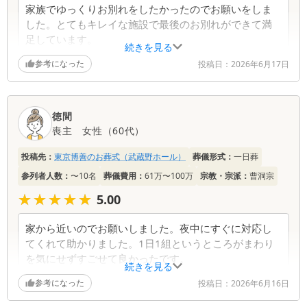
家族でゆっくりお別れをしたかったのでお願いをしま
した。とてもキレイな施設で最後のお別れができて満
足しています。
続きを見る
参考になった
投稿日：
2026年6月17日
葬儀社からの返信コメント
アンケートにご回答いただき誠にありがとうござい
徳間
ます。ご家族の皆様でゆっくりとお別れができたと
喪主
女性
（
60代
）
のこと、その大切なお時間に寄り添うことができ大
変光栄です。清潔な施設で心穏やかに故人様を見送
投稿先：
東京博善のお葬式（武蔵野ホール）
葬儀形式：
一日葬
れたと伺い、スタッフ一同安堵しております。今後
も何かお困りごとがございましたら、いつでもお気
参列者人数：
〜10名
葬儀費用：
61万〜100万
宗教・宗派：
曹洞宗
軽にご相談くださいませ。
★★★★★
★★★★★
5.00
家から近いのでお願いしました。夜中にすぐに対応し
てくれて助かりました。1日1組というところがまわり
を気にせずすごせて良かったです。
続きを見る
参考になった
投稿日：
2026年6月16日
葬儀社からの返信コメント