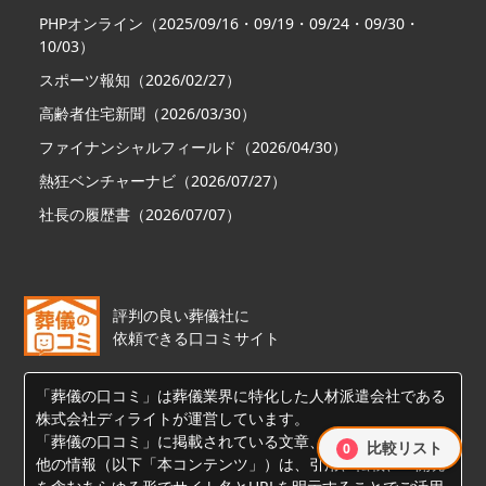
PHPオンライン（2025/09/16・09/19・09/24・09/30・
10/03）
スポーツ報知（2026/02/27）
高齢者住宅新聞（2026/03/30）
ファイナンシャルフィールド（2026/04/30）
熱狂ベンチャーナビ（2026/07/27）
社長の履歴書（2026/07/07）
評判の良い葬儀社に
依頼できる口コミサイト
「葬儀の口コミ」は葬儀業界に特化した人材派遣会社である
株式会社ディライトが運営しています。
「葬儀の口コミ」に掲載されている文章、画像、データその
比較リスト
0
他の情報（以下「本コンテンツ」）は、引用、転載、AI開発