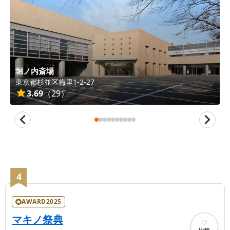
堀ノ内斎場
東京都
杉並区
梅里1-2-27
3.69
（
29
）
4
AWARD2025
マキノ祭典