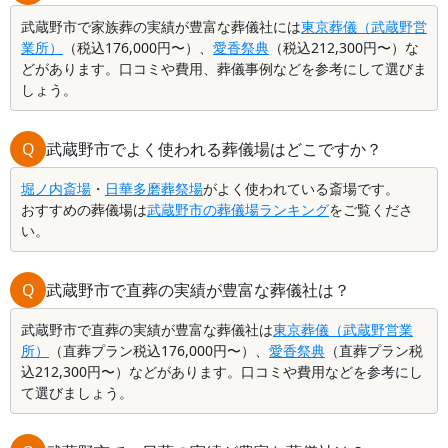
武蔵野市で家族葬の実績が豊富な葬儀社には
東京葬儀（武蔵野営
業所）
（税込176,000円〜）、
愛香祭典
（税込212,300円〜）な
どがあります。口コミや費用、葬儀事例などを参考にして選びま
しょう。
Q
武蔵野市でよく使われる葬儀場はどこですか？
堀ノ内斎場
・
日華多磨葬祭場
がよく使われている斎場です。
おすすめの葬儀場は
武蔵野市の葬儀場ランキング
をご覧くださ
い。
Q
武蔵野市で直葬の実績が豊富な葬儀社は？
武蔵野市で直葬の実績が豊富な葬儀社は
東京葬儀（武蔵野営業
所）
（直葬プラン税込176,000円〜）、
愛香祭典
（直葬プラン税
込212,300円〜）などがあります。口コミや費用などを参考にし
て選びましょう。