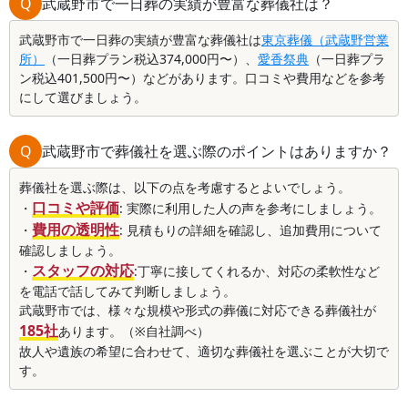
Q
武蔵野市で一日葬の実績が豊富な葬儀社は？
武蔵野市で一日葬の実績が豊富な葬儀社は
東京葬儀（武蔵野営業
所）
（一日葬プラン税込374,000円〜）、
愛香祭典
（一日葬プラ
ン税込401,500円〜）などがあります。口コミや費用などを参考
にして選びましょう。
Q
武蔵野市で葬儀社を選ぶ際のポイントはありますか？
葬儀社を選ぶ際は、以下の点を考慮するとよいでしょう。
口コミや評価
・
: 実際に利用した人の声を参考にしましょう。
費用の透明性
・
: 見積もりの詳細を確認し、追加費用について
確認しましょう。
スタッフの対応
・
:丁寧に接してくれるか、対応の柔軟性など
を電話で話してみて判断しましょう。
武蔵野市では、様々な規模や形式の葬儀に対応できる葬儀社が
185社
あります。（※自社調べ）
故人や遺族の希望に合わせて、適切な葬儀社を選ぶことが大切で
す。