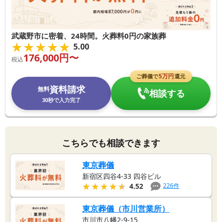
武蔵野市に密着、24時間。火葬料0円の家族葬
★★★★★
★★★★★
5.00
176,000
円〜
税込
5
万円
ご葬儀で
還元
資料請求
無料
相談する
30秒で入力完了
こちらでも相談できます
東京葬儀
新宿区四谷4-33 四谷ビル
★★★★★
★★★★★
226
件
4.52
東京葬儀（市川営業所）
市川市八幡2-9-15