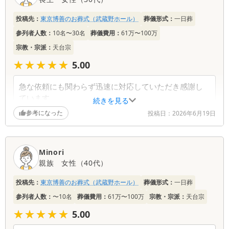
お言葉をいただき、大変安堵しております。 当式
場はご遺族の皆様が周りを気にすることなく、故人
投稿先：
東京博善のお葬式（武蔵野ホール）
葬儀形式：
一日葬
様との最後の時間を穏やかに過ごしていただけるよ
参列者人数：
10名〜30名
葬儀費用：
61万〜100万
う、1日1組限定の貸切型を採用しております。 そ
の点に価値を感じていただけたことは私どもにとっ
宗教・宗派：
天台宗
ても大きな励みとなります。 今後もお困りごとや
★★★★★
★★★★★
5.00
不安なことがあればいつでもご相談ください。心よ
りお悔やみ申し上げます。
急な依頼にも関わらず迅速に対応していただき感謝し
ています。
続きを見る
全体的には満足していますが、説明がもう少し詳しい
参考になった
投稿日：
2026年6月19日
とより安心できたと思います。
葬儀社からの返信コメント
Minori
親族
女性
（
40代
）
この度は大切なご家族様のご葬儀を弊社にお任せ頂
きありがとうございました。 全体的な説明が不足
投稿先：
東京博善のお葬式（武蔵野ホール）
葬儀形式：
一日葬
していたとのこと、誠に申し訳ございませんでし
参列者人数：
〜10名
葬儀費用：
61万〜100万
宗教・宗派：
天台宗
た。 教育の見直し、改善に努めさせて頂きます。
宜しくお願い致します。
★★★★★
★★★★★
5.00