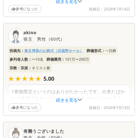
続きを見る
他の家族がいないという点で温かい葬儀ができたと思
参考になった
投稿日：
2026年7月14日
います。ありがとうございました。
葬儀社からの返信コメント
akino
喪主
男性
（
60代
）
温かいお言葉をいただき、スタッフ一同心より感謝
申し上げます。ご家族だけでゆっくりとお別れがで
投稿先：
東京博善のお葬式（武蔵野ホール）
葬儀形式：
一日葬
きたこと、そのお時間に少しでも寄り添えたことを
参列者人数：
〜10名
葬儀費用：
101万〜200万
光栄に思います。 葬儀後の各種手続きや法事のご
宗教・宗派：
相談も承っております。 なにかご不明点な点がご
キリスト教
ざいましたら何時でもご連絡を頂ければ幸いです。
★★★★★
★★★★★
5.00
1家族限定というのはありがたかったです。出来たばか
りの式場できれいでした。家族のみでゆっくりと父を
続きを見る
見送ることが出来ました。
参考になった
投稿日：
2026年7月13日
葬儀社からの返信コメント
有難うございました
「1家族限定でゆっくりとお見送りが出来た」との
喪主
女性
（
30代
）