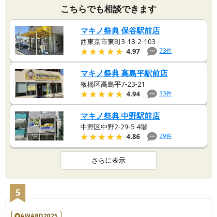
こちらでも相談できます
マキノ祭典 保谷駅前店
西東京市東町3-13-2-103
★★★★★
★★★★★
73
件
4.97
マキノ祭典 高島平駅前店
板橋区高島平7-23-21
★★★★★
★★★★★
33
件
4.94
マキノ祭典 中野駅前店
中野区中野2-29-5 4階
★★★★★
★★★★★
29
件
4.86
さらに表示
5
AWARD2025