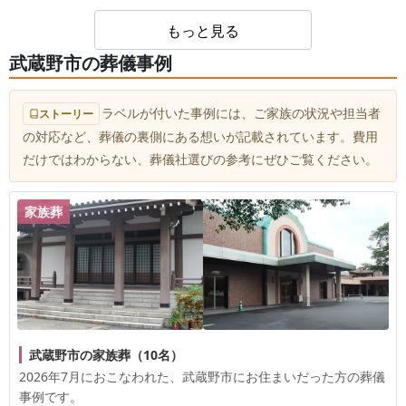
夜間のご連絡にも迅速な対応ができて安心いたしま
もっと見る
した。1日1組という空間で、大切な方とのお別れの
武蔵野市の葬儀事例
時間を心ゆくまでお過ごしいただけたなら幸いで
す。 今後もお困りごとや不安なことがあればいつ
でもご相談ください。心よりお悔やみ申し上げま
ラベルが付いた事例には、ご家族の状況や担当者
ストーリー
す。
の対応など、葬儀の裏側にある想いが記載されています。費用
だけではわからない、葬儀社選びの参考にぜひご覧ください。
家族葬
武蔵野市の家族葬（10名）
2026年7月におこなわれた、
武蔵野市
にお住まいだった方の葬儀
事例です。