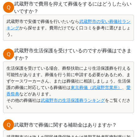
武蔵野市で費用を抑えて葬儀をするにはどうしたらい
Q
いですか？
武蔵野市で安価で葬儀を行いたいなら
武蔵野市の安い葬儀社ラン
キング
から探せます。費用だけでなく口コミを参考に選びましょ
う。
武蔵野市生活保護を受けているのですが葬儀はできま
Q
すか？
生活保護を受けている場合、葬祭扶助により生活保護葬を行える
可能性があります。葬儀を行う前に申請する必要があるため、ま
ずケースワーカーさん、または葬儀社に相談しましょう。生活保
護の葬儀に対応している葬儀社は
東京葬儀（武蔵野営業所）
、
愛
香祭典
などがあります。
その他の葬儀社は
武蔵野市の生活保護葬ランキング
をご覧くださ
い。
Q
武蔵野市で葬儀に関する補助金はありますか？
武蔵野市では故人が国民健康保険または後期高齢者医療制度に加