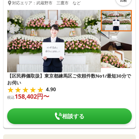
比較
対応エリア：
武蔵野市 三鷹市 など
【区民葬儀取扱】東京都練馬区ご依頼件数No1/最短30分で
お伺い
★★★★★
★★★★★
4.90
158,402
円〜
税込
相談する