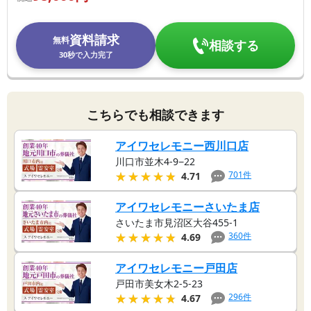
資料請求
無料
相談する
30秒で入力完了
こちらでも相談できます
アイワセレモニー西川口店
川口市並木4-9−22
★★★★★
★★★★★
701
件
4.71
アイワセレモニーさいたま店
さいたま市見沼区大谷455-1
★★★★★
★★★★★
360
件
4.69
アイワセレモニー戸田店
戸田市美女木2-5-23
★★★★★
★★★★★
296
件
4.67