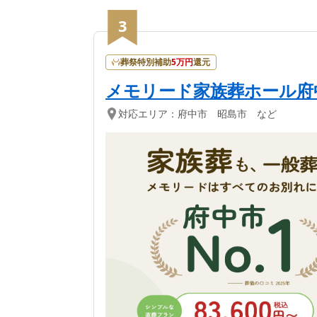
3
葬祭特別補助
5
万円
還元
メモリード家族葬ホール府
対応エリア：
府中市 昭島市 など