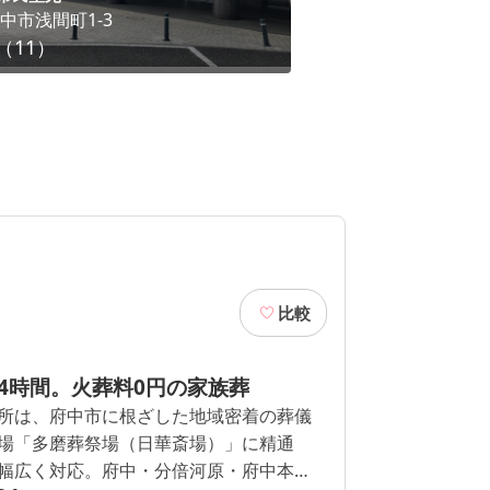
中市
浅間町1-3
東京都
府中市
分梅町
（
11
）
5
（
1
）
比較
4時間。火葬料0円の家族葬
所は、府中市に根ざした地域密着の葬儀
場「多磨葬祭場（日華斎場）」に精通
幅広く対応。府中・分倍河原・府中本