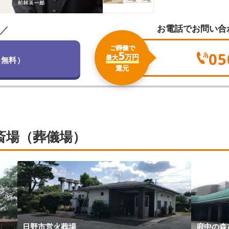
お電話でお問い合
／
ご葬儀で
5
05
万円
最大
（無料）
還元
斎場（葬儀場）
日野市営火葬場
府中の森