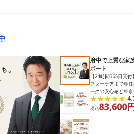
中
府中で上質な家族
ポート
【24時間365日受
フターケアまで専任
ークの安心感と東京都
★★★★★
★★★★★
4.
受注実績に裏づけら
83,600
中・事前相談歓迎。
税込