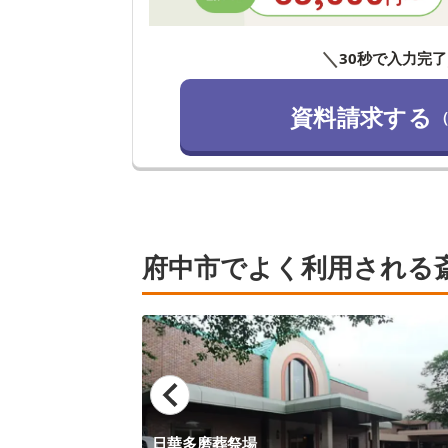
＼
30秒で入力完了
資料請求する
府中市でよく利用される
日華多磨葬祭場