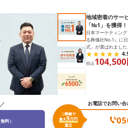
地域密着のサー
「№1」を獲得！
日本マーケティング
る葬儀社No.1』
式」が選ばれました。 葬儀は、故人を偲び始めるはじ
★★★★★
★★★★★
4.
歩。しかし多くの方
104,500
ま葬儀をあげ、何らかの後
税込
に心残りのない葬儀
し、皆様の不安や悩
お電話でお問い合
／
ご葬儀で
5
05
万円
最大
（無料）
還元