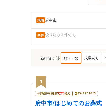
府中市
地域
絞り込み条件:
なし
条件
おすすめ
式場あり
並び替え
府中市
の葬儀社ランキ
1
葬祭特別補助
5
万円
還元
AWARD2025
府中市/はじめてのお葬式