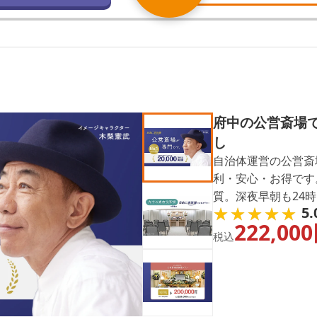
府中の公営斎場
し
自治体運営の公営斎
利・安心・お得です。
質。深夜早朝も24時
★★★★★
★★★★★
5.
映中・事前相談も歓
222,000
りとサポートします
税込