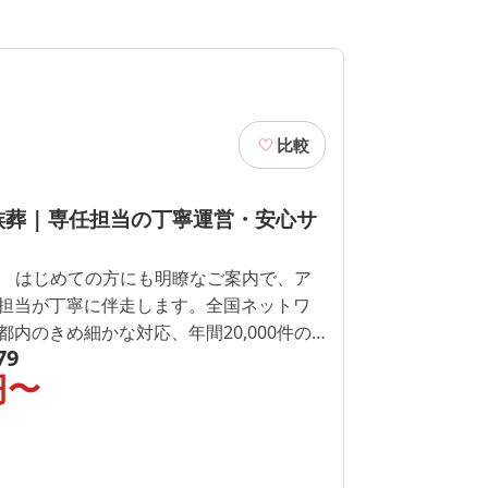
比較
葬 | 専任担当の丁寧運営・安心サ
付】 はじめての方にも明瞭なご案内で、ア
担当が丁寧に伴走します。全国ネットワ
内のきめ細かな対応、年間20,000件の
79
れた品質。葬儀形式に柔軟対応。CM放映
円〜