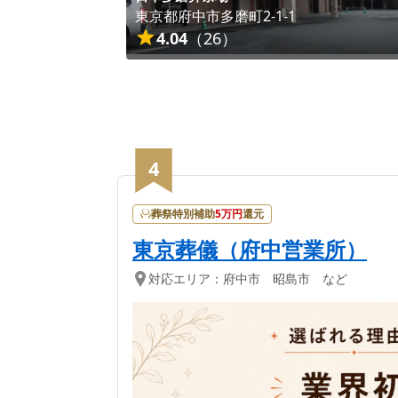
東京都
府中市
多磨町2-1-1
4.04
（
26
）
4
葬祭特別補助
5
万円
還元
東京葬儀（府中営業所）
対応エリア：
府中市 昭島市 など