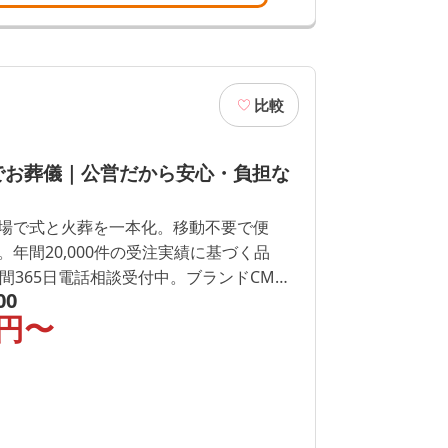
比較
でお葬儀｜公営だから安心・負担な
場で式と火葬を一本化。移動不要で便
年間20,000件の受注実績に基づく品
間365日電話相談受付中。ブランドCM放
00
迎。大切なお別れを心を込めて、しっか
円〜
。