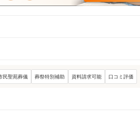
市民聖苑葬儀
葬祭特別補助
資料請求可能
口コミ評価
ング TOP
32