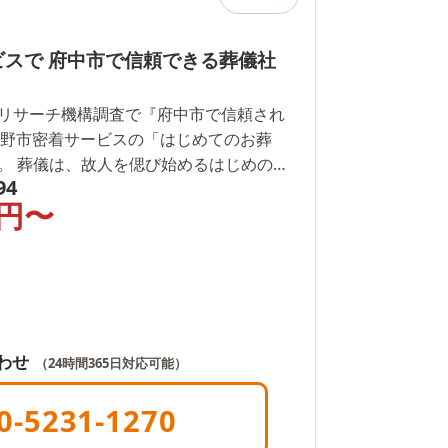
ビスで 府中市で信頼できる葬儀社
リサーチ機構調査で『府中市で信頼され
に日野市密着サービスの「はじめてのお葬
めの一
94
が「わからないことばかり」の状態のま
円〜
悔を抱えています。 はじめての方
を実現していただくために、地域に密着
みに丁寧に向き合い解決いたします。
わせ
（24時間365日対応可能）
0-5231-1270