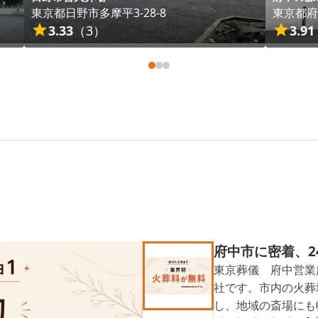
東京都
日野市
多摩平3-28-8
東京都
府
3.33
（
3
）
3.91
府中市に密着、2
東京葬儀 府中営業
社です。市内の火葬
し、地域の斎場にも