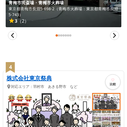
青梅市民斎場・青梅市火葬場
東京都
青梅市
長淵5-698-2（青梅市火葬場：東京都青梅市長淵
5-743）
3
（
2
）
4
株式会社東京祭典
比較
対応エリア：
羽村市 あきる野市 など