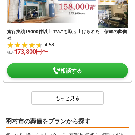
施行実績15000件以上 TVにも取り上げられた、信頼の葬儀
社
★★★★★
★★★★★
4.53
173,800
円〜
税込
相談する
もっと見る
羽村市の葬儀をプランから探す
気になるプランをクリックして、葬儀社の詳細をご確認くださ