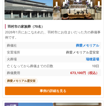
羽村市の家族葬（70名）
2026年1月におこなわれた、
羽村市
にお住まいだった方の葬儀事
例です。
葬儀社
葬愛メモリアル
安置場所
葬愛メモリアル霊安室
火葬場
瑞穂斎場
亡くなってから葬儀までの日数
10日
葬儀費用
673,100円（税込）
葬愛メモリアル霊安室
事例の詳細を見る
一日葬