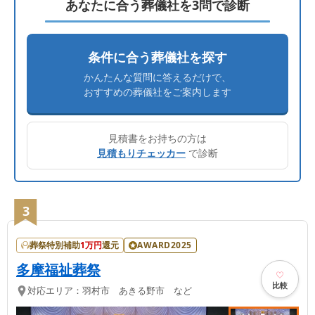
あなたに合う葬儀社を3問で診断
条件に合う葬儀社を探す
かんたんな質問に答えるだけで、
おすすめの葬儀社をご案内します
見積書をお持ちの方は
見積もりチェッカー
で診断
3
葬祭特別補助
1
万円
還元
AWARD2025
多摩福祉葬祭
比較
対応エリア：
羽村市 あきる野市 など