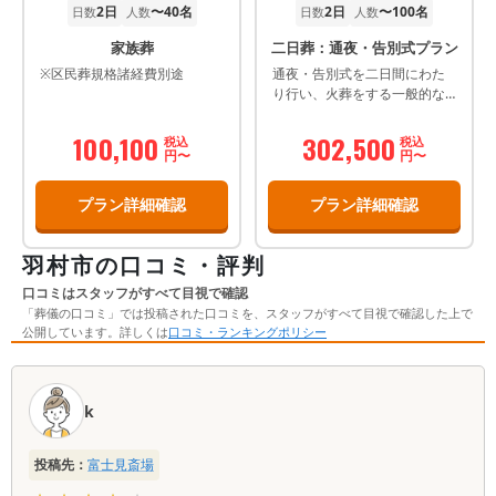
2日
〜40名
2日
〜100名
日数
人数
日数
人数
家族葬
二日葬：通夜・告別式プラン
※区民葬規格諸経費別途
通夜・告別式を二日間にわた
り行い、火葬をする一般的な
葬儀プランです。
100,100
302,500
税込
税込
円〜
円〜
プラン詳細確認
プラン詳細確認
羽村市の口コミ・評判
口コミはスタッフがすべて目視で確認
「葬儀の口コミ」では投稿された口コミを、スタッフがすべて目視で確認した上で
公開しています。詳しくは
口コミ・ランキングポリシー
口
コ
k
ミ
一
投稿先：
富士見斎場
覧