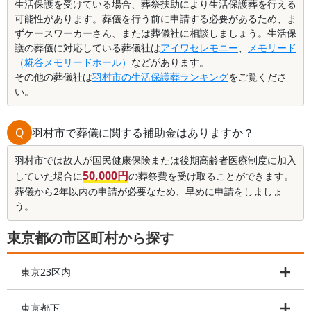
生活保護を受けている場合、葬祭扶助により生活保護葬を行える
可能性があります。葬儀を行う前に申請する必要があるため、ま
ずケースワーカーさん、または葬儀社に相談しましょう。生活保
護の葬儀に対応している葬儀社は
アイワセレモニー
、
メモリード
（糀谷メモリードホール）
などがあります。
その他の葬儀社は
羽村市の生活保護葬ランキング
をご覧くださ
い。
Q
羽村市で葬儀に関する補助金はありますか？
羽村市では故人が国民健康保険または後期高齢者医療制度に加入
50,000円
していた場合に
の葬祭費を受け取ることができます。
葬儀から2年以内の申請が必要なため、早めに申請をしましょ
う。
東京都の市区町村から探す
東京23区内
東京都下