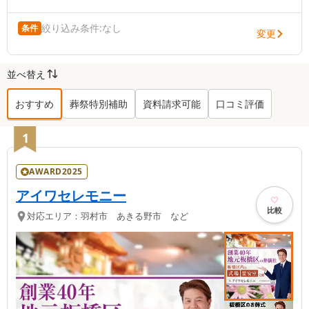
絞り込み条件:
なし
条件
変更
並べ替え
おすすめ
葬祭特別補助
資料請求可能
口コミ評価
羽村市
の葬儀社ランキング TOP
159
1
AWARD2025
アイワセレモニー
比較
対応エリア：
羽村市 あきる野市 など