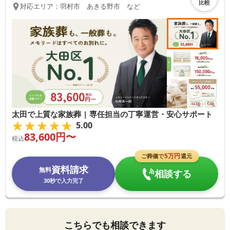
比較
対応エリア：
羽村市 あきる野市 など
太田で上質な家族葬 | 専任担当の丁寧運営・安心サポート
★★★★★
★★★★★
5.00
83,600
円〜
税込
5
万円
ご葬儀で
還元
資料請求
無料
相談する
30秒で入力完了
こちらでも相談できます