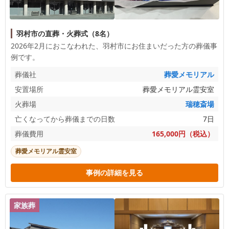
羽村市の直葬・火葬式（8名）
2026年2月におこなわれた、
羽村市
にお住まいだった方の葬儀事
例です。
葬儀社
葬愛メモリアル
安置場所
葬愛メモリアル霊安室
火葬場
瑞穂斎場
亡くなってから葬儀までの日数
7日
葬儀費用
165,000円（税込）
葬愛メモリアル霊安室
事例の詳細を見る
家族葬