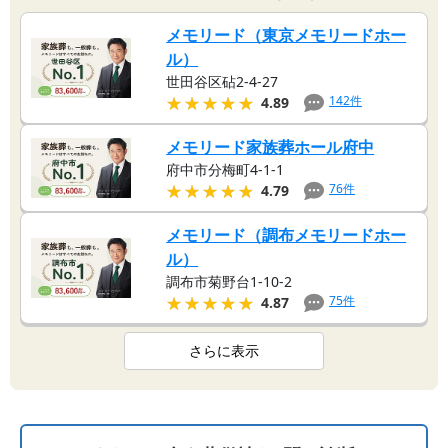
メモリード（東京メモリードホー
ル）
世田谷区砧2-4-27
★★★★★
★★★★★
142
件
4.89
メモリード家族葬ホール府中
府中市分梅町4-1-1
★★★★★
★★★★★
76
件
4.79
メモリード（調布メモリードホー
ル）
調布市菊野台1-10-2
★★★★★
★★★★★
75
件
4.87
さらに表示