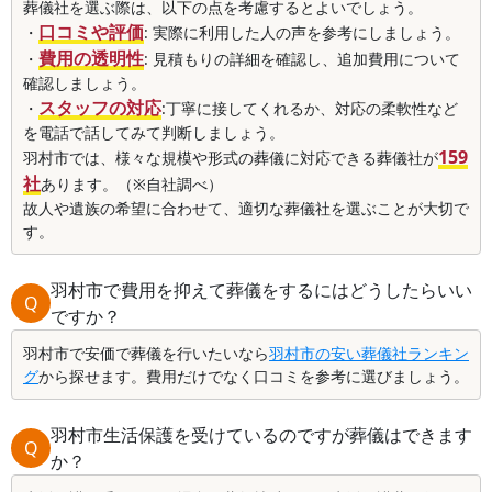
葬儀社を選ぶ際は、以下の点を考慮するとよいでしょう。
口コミや評価
・
: 実際に利用した人の声を参考にしましょう。
費用の透明性
・
: 見積もりの詳細を確認し、追加費用について
確認しましょう。
スタッフの対応
・
:丁寧に接してくれるか、対応の柔軟性など
を電話で話してみて判断しましょう。
159
羽村市では、様々な規模や形式の葬儀に対応できる葬儀社が
社
あります。（※自社調べ）
故人や遺族の希望に合わせて、適切な葬儀社を選ぶことが大切で
す。
羽村市で費用を抑えて葬儀をするにはどうしたらいい
Q
ですか？
羽村市で安価で葬儀を行いたいなら
羽村市の安い葬儀社ランキン
グ
から探せます。費用だけでなく口コミを参考に選びましょう。
羽村市生活保護を受けているのですが葬儀はできます
Q
か？