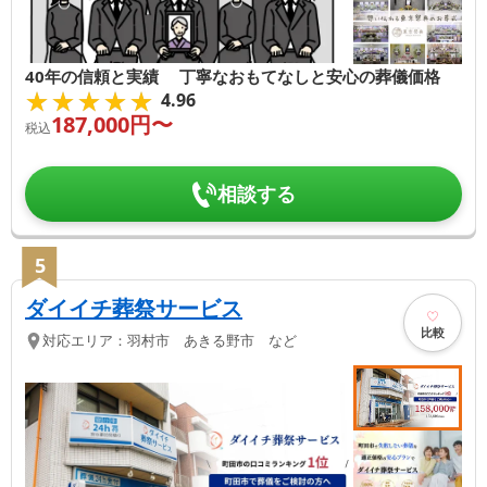
40年の信頼と実績 丁寧なおもてなしと安心の葬儀価格
★★★★★
★★★★★
4.96
187,000
円〜
税込
相談する
5
ダイイチ葬祭サービス
比較
対応エリア：
羽村市 あきる野市 など