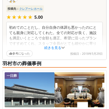
る。病院から自宅に戻るまでの寝台車からお世話にな
った。
投稿先：
クレアーレホール
★★★★★
★★★★★
5.00
初めてのことだし、自分自身の体調も悪かったのにと
ても親身に対応してくれた。全ての対応が良く、施設
も満足いくところで金額も適正。希望に沿ったプラン
ですすめてくれ、スタッフ全員がとても細やかに寄り
続きを見る
添って、あたたかい気持ちになれる。
参考になった
投稿日：
2018年5月29日
羽村市の葬儀事例
一日葬