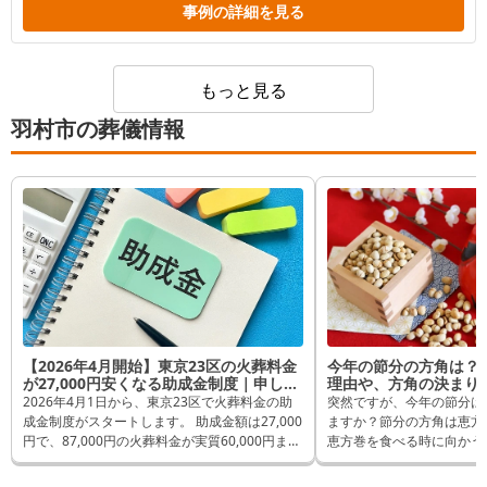
事例の詳細を見る
もっと見る
羽村市の葬儀情報
【2026年4月開始】東京23区の火葬料金
今年の節分の方角は？
が27,000円安くなる助成金制度｜申し込
理由や、方角の決まり
み方法と対象者を解説
2026年4月1日から、東京23区で火葬料金の助
突然ですが、今年の節分は
成金制度がスタートします。 助成金額は27,000
ますか？節分の方角は恵方
円で、87,000円の火葬料金が実質60,000円まで
恵方巻を食べる時に向かう
抑えられる制度です。
けられることが多いです
この記事では、助成金の対象者や金額、具体的
年の恵方についてお伝えす