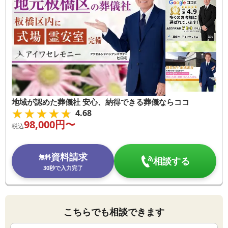
地域が認めた葬儀社 安心、納得できる葬儀ならココ
★★★★★
★★★★★
4.68
98,000
円〜
税込
資料請求
無料
相談する
30秒で入力完了
こちらでも相談できます