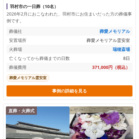
羽村市の一日葬（10名）
2026年2月におこなわれた、
羽村市
にお住まいだった方の葬儀事
例です。
葬儀社
葬愛メモリアル
安置場所
葬愛メモリアル霊安室
火葬場
瑞穂斎場
亡くなってから葬儀までの日数
8日
葬儀費用
371,000円（税込）
葬愛メモリアル霊安室
事例の詳細を見る
直葬・火葬式