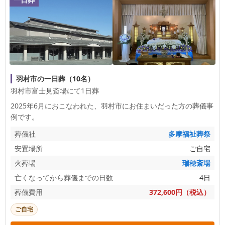
羽村市の一日葬（10名）
羽村市富士見斎場にて1日葬
2025年6月におこなわれた、
羽村市
にお住まいだった方の葬儀事
例です。
葬儀社
多摩福祉葬祭
安置場所
ご自宅
火葬場
瑞穂斎場
亡くなってから葬儀までの日数
4日
葬儀費用
372,600円（税込）
ご自宅