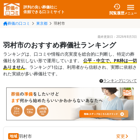
評判の良い葬儀社に
依頼できる口コミサイト
閲覧履歴
メニュー
葬儀の口コミ
東京都
羽村市
最終更新日：
2026年8月3日
羽村市のおすすめ葬儀社ランキング
ランキングは、口コミや情報の充実度を総合的に判断し、特定の葬
儀社を宣伝しない形で運用しています。
公平・中立で、PR枠は一切
ありません
。ランキング1位は、利用者から信頼され、実際に依頼さ
れた実績が多い葬儀社です。
ランキングについて
変更
羽村市
地域