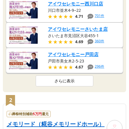
アイワセレモニー西川口店
川口市並木4-9−22
★★★★★
★★★★★
701
件
4.71
アイワセレモニーさいたま店
さいたま市見沼区大谷455-1
★★★★★
★★★★★
360
件
4.69
アイワセレモニー戸田店
戸田市美女木2-5-23
★★★★★
★★★★★
296
件
4.67
さらに表示
2
葬祭特別補助
5
万円
還元
メモリード（糀谷メモリードホール）