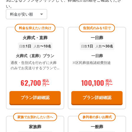
い。
料金が安い順
料金を抑えたい方向け
告別式のみを1日で
火葬式・直葬
一日葬
1日
〜10名
1日
〜30名
日数
人数
日数
人数
火葬式（直葬）プラン
一日葬
通夜・告別式を行わずに火葬
※区民葬規格諸経費別途
のみでお見送りするプランで
す。
62,700
100,100
税込
税込
円〜
円〜
プラン詳細確認
プラン詳細確認
家族でお別れしたい方へ
参列者の多いお葬式
家族葬
一般葬