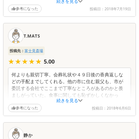
続きを見る
比べたらよくないところはあるかもしれないが、おお
参考になった
むね不満はない。
投稿日：
2018年7月19日
T.MATS
投稿先：
富士見斎場
★★★★★
★★★★★
5.00
何よりも親切丁寧。会葬礼状や４９日後の香典返しな
どの手配までしてくれる。他の市に住む親父も、市が
委託する会社でここまで丁寧なところがあるのかと羨
ましがっていた。食事に関しても恥ずかしくなかっ
続きを見る
た。施設自体は市営のものなので、建物の古さや全体
参考になった
の暗さは感じる。しかしそれを補っても余るほどの職
投稿日：
2018年6月6日
員たちの対応がいい。スタッフは親切丁寧で、普段は
縁が無く、どうしていいか分からない事、ほんの些細
な事まで教えてくれる。何でもいいから、相談してみ
静か
る価値はある。近所の人にも何かの時にはお勧めでき