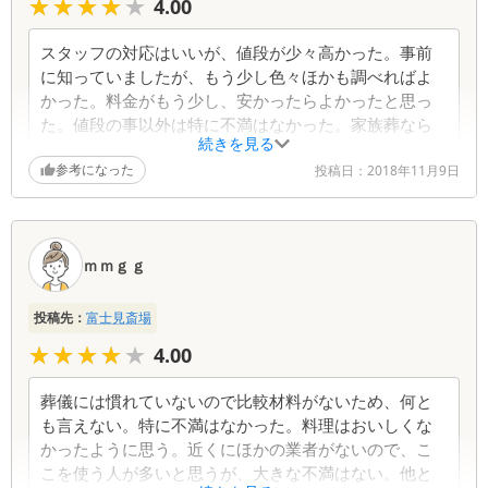
★★★★★
★★★★★
4.00
スタッフの対応はいいが、値段が少々高かった。事前
に知っていましたが、もう少し色々ほかも調べればよ
かった。料金がもう少し、安かったらよかったと思っ
た。値段の事以外は特に不満はなかった。家族葬なら
続きを見る
いいと思うが、色々組み合わせると結構かかるものな
参考になった
んだと思います。
投稿日：
2018年11月9日
ｍｍｇｇ
投稿先：
富士見斎場
★★★★★
★★★★★
4.00
葬儀には慣れていないので比較材料がないため、何と
も言えない。特に不満はなかった。料理はおいしくな
かったように思う。近くにほかの業者がないので、こ
こを使う人が多いと思うが、大きな不満はない。他と