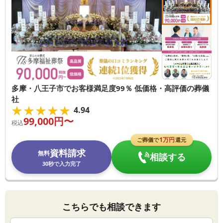
多摩・八王子市でお客様満足度99％ 低価格・高評価の葬儀
社
★★★★★
★★★★★
4.94
99,000
円〜
税込
1
万円
ご葬儀で
還元
資料請求
無料
相談する
30秒で入力完了
こちらでも相談できます