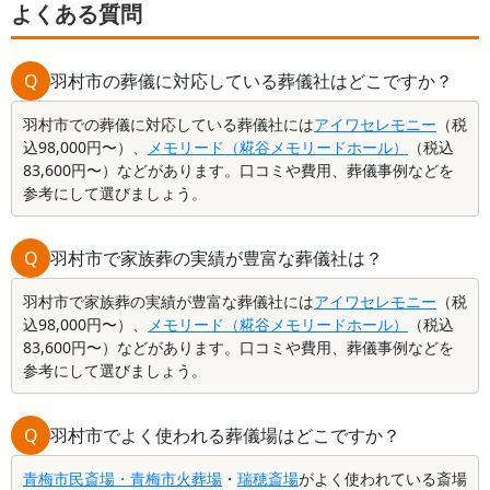
よくある質問
な申請手順をわかりやすく解説します。 あわせ
である理由や方角の決まり
て、助成金と併用できる最大55,000円の葬祭特
ます。恵方巻きを毎年食べ
別補助についても紹介しています。
も、ぜひ最後まで読んで節
深めてくださいね。
Q
羽村市の葬儀に対応している葬儀社はどこですか？
羽村市での葬儀に対応している葬儀社には
アイワセレモニー
（税
込98,000円〜）、
メモリード（糀谷メモリードホール）
（税込
83,600円〜）などがあります。口コミや費用、葬儀事例などを
参考にして選びましょう。
Q
羽村市で家族葬の実績が豊富な葬儀社は？
羽村市で家族葬の実績が豊富な葬儀社には
アイワセレモニー
（税
込98,000円〜）、
メモリード（糀谷メモリードホール）
（税込
83,600円〜）などがあります。口コミや費用、葬儀事例などを
参考にして選びましょう。
Q
羽村市でよく使われる葬儀場はどこですか？
青梅市民斎場・青梅市火葬場
・
瑞穂斎場
がよく使われている斎場