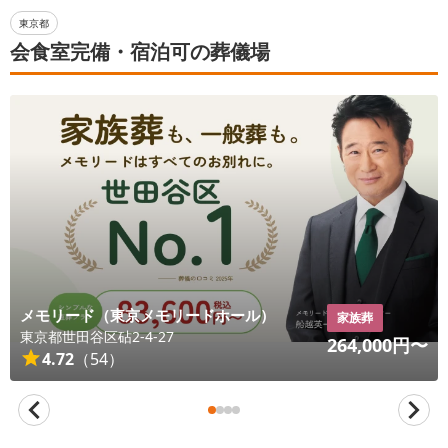
東京都
会食室完備・宿泊可の葬儀場
メモリード（東京メモリードホール）
家族葬
東京都
世田谷区
砧2-4-27
264,000
円〜
4.72
（
54
）