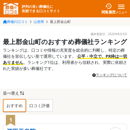
評判の良い葬儀社に
依頼できる口コミサイト
閲覧履歴
メニュー
葬儀の口コミ
山形県
最上郡金山町
最終更新日：
2026年8月3日
最上郡金山町のおすすめ葬儀社ランキング
ランキングは、口コミや情報の充実度を総合的に判断し、特定の葬
儀社を宣伝しない形で運用しています。
公平・中立で、PR枠は一切
ありません
。ランキング1位は、利用者から信頼され、実際に依頼さ
れた実績が多い葬儀社です。
ランキングについて
並べ替え
おすすめ
口コミ評価
最上郡金山町
の葬儀社ランキング TOP
1