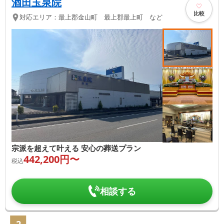
酒田玉泉院
比較
対応エリア：
最上郡金山町 最上郡最上町 など
宗派を超えて叶える 安心の葬送プラン
442,200
円〜
税込
相談する
2