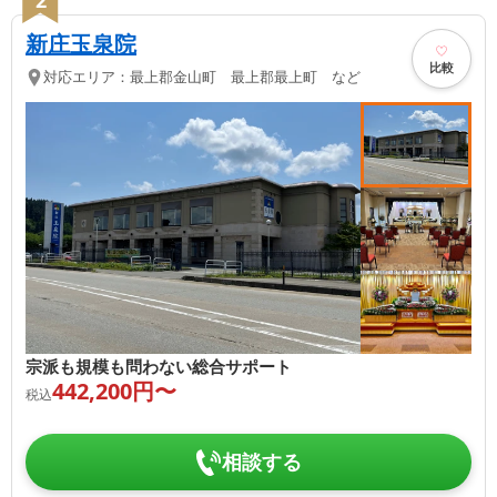
新庄玉泉院
比較
対応エリア：
最上郡金山町 最上郡最上町 など
宗派も規模も問わない総合サポート
442,200
円〜
税込
相談する