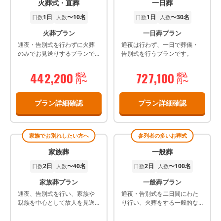
火葬式・直葬
一日葬
1日
〜10名
1日
〜30名
日数
人数
日数
人数
火葬プラン
一日葬プラン
通夜・告別式を行わずに火葬
通夜は行わず、一日で葬儀・
のみでお見送りするプランで
告別式を行うプランです。
す。
442,200
727,100
税込
税込
円〜
円〜
プラン詳細確認
プラン詳細確認
家族でお別れしたい方へ
参列者の多いお葬式
家族葬
一般葬
2日
〜40名
2日
〜100名
日数
人数
日数
人数
家族葬プラン
一般葬プラン
通夜、告別式を行い、家族や
通夜・告別式を二日間にわた
親族を中心として故人を見送
り行い、火葬をする一般的な
るプランです。
葬儀プランです。