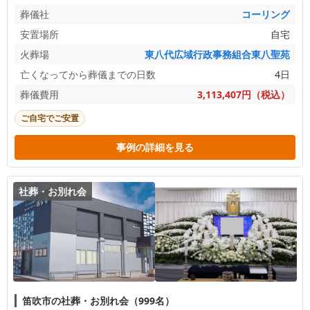
葬儀社
コーリング
安置場所
自宅
火葬場
東八代広域行政事務組合東八聖苑
亡くなってから葬儀までの日数
4日
葬儀費用
3,113,407円（税込）
ご自宅でご安置
事例の詳細を見る
社葬・お別れ会
笛吹市の社葬・お別れ会（999名）