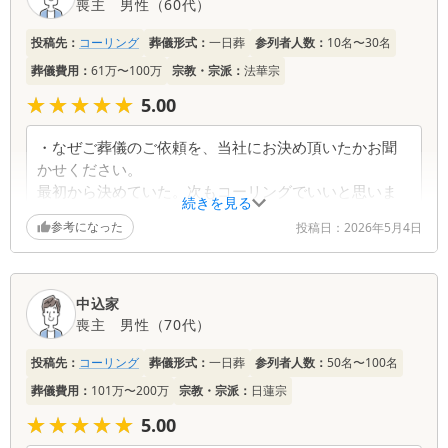
喪主
男性
（
60代
）
に感謝のお言葉をいただき、スタッフ一同の励みと
葬儀社からの返信コメント
なっております。 まごころを込めたお葬式やアフ
投稿先：
コーリング
葬儀形式：
一日葬
参列者人数：
10名〜30名
ターフォローについても「助かります」とのお声を
葬儀費用：
61万〜100万
宗教・宗派：
法華宗
頂戴し、安心してお任せいただけたことを嬉しく拝
このたびはアンケートにご協力いただき、誠にあり
読いたしました。 一方で、「小さなお葬式のメリ
がとうございました。 ご葬儀のご依頼につきまし
★★★★★
★★★★★
5.00
ットがいまいち分からなかった」とのご指摘につき
て、「一番最初に連絡をもらったから」とのお言葉
ましては、真摯に受け止めております。今後は、比
を頂戴し、当社へお任せいただけましたこと、心よ
・なぜご葬儀のご依頼を、当社にお決め頂いたかお聞
較ポイントや違いをより明確にお伝えできるよう、
り御礼申し上げます。急なご状況の中で当社を選ん
かせください。
説明の改善に努めてまいります。 末筆ながら、ご
でいただけたこと、大変ありがたく存じます。 ま
最初から決めていた。次もコーリングでいいと思いま
家族皆様のご健勝とご平安を心よりお祈り申し上げ
た、ご葬儀については、わからないことばかりの中
続きを見る
す。
ます。
で「すべて話を聞いて、いろいろアドバイスまでし
参考になった
投稿日：
2026年5月4日
・当社でのお葬式について、またはその他ご意見・ご
ていただいたおかげで無事にできて良かった」との
感想がございましたらお聞かせください。
お言葉を頂戴し、スタッフ一同深く励まされており
式進行の流れをもう少し打合せをしてほしっかった。
ます。ご不安を少しでも和らげ、無事にお見送りの
こちらで行えて満足です。
中込家
お手伝いができたことを嬉しく思います。 今後
喪主
男性
（
70代
）
も、より安心してお任せいただける葬儀サービスの
葬儀社からの返信コメント
提供に努めてまいります。 末筆ながら、ご家族皆
投稿先：
コーリング
葬儀形式：
一日葬
参列者人数：
50名〜100名
様のご健勝とご平安を心よりお祈り申し上げます
葬儀費用：
101万〜200万
宗教・宗派：
日蓮宗
このたびはアンケートにご協力いただき、誠にあり
がとうございました。 ご葬儀のご依頼につきまし
★★★★★
★★★★★
5.00
て、「最初から決めていた」「次もコーリングでい