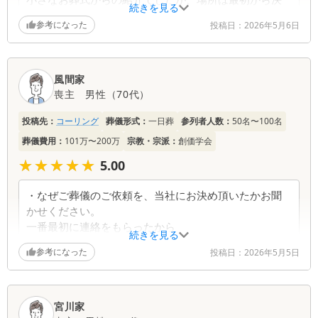
続きを見る
めていた。次は直接コーリングさんへ
参考になった
投稿日：
2026年5月6日
・当社でのお葬式について、またはその他ご意見・ご
感想がございましたらお聞かせください。
担当の方がとても分かりやすく、教えて下っ去って感
謝しています。
風間家
まごころのこもったお葬式やアフターフォローがたす
喪主
男性
（
70代
）
たります。
投稿先：
コーリング
葬儀形式：
一日葬
参列者人数：
50名〜100名
小さな葬儀のメリットがいまいちわかりませんです
た。
葬儀費用：
101万〜200万
宗教・宗派：
創価学会
★★★★★
★★★★★
5.00
葬儀社からの返信コメント
・なぜご葬儀のご依頼を、当社にお決め頂いたかお聞
拝啓 このたびはアンケートにご協力いただき、誠
かせください。
にありがとうございました。 「小さなお葬式」様
一番最初に連絡をもらったから
続きを見る
からのご紹介ではございましたが、式場については
・当社でのお葬式について、またはその他ご意見・ご
最初から当社をお選びいただいていたとのこと、心
参考になった
投稿日：
2026年5月5日
感想がございましたらお聞かせください。
より御礼申し上げます。さらに「次は直接コーリン
わからない事ばかりでしたが、すべて話を聞いて色々
グさんへ」とのお言葉まで頂戴し、大変ありがたく
アドバイスまでしていただいたおかげで無事にできて
存じます。 また、ご葬儀では、担当スタッフの説
良かったです
宮川家
明がとても分かりやすく、丁寧にお伝えできたこと