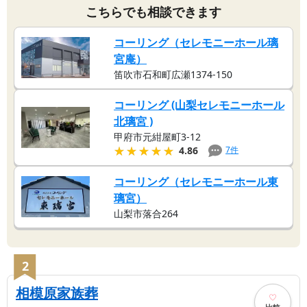
こちらでも相談できます
コーリング（セレモニーホール璃
宮庵）
笛吹市石和町広瀬1374-150
コーリング (山梨セレモニーホール
北璃宮 )
甲府市元紺屋町3-12
★★★★★
★★★★★
7
件
4.86
コーリング（セレモニーホール東
璃宮）
山梨市落合264
2
相模原家族葬