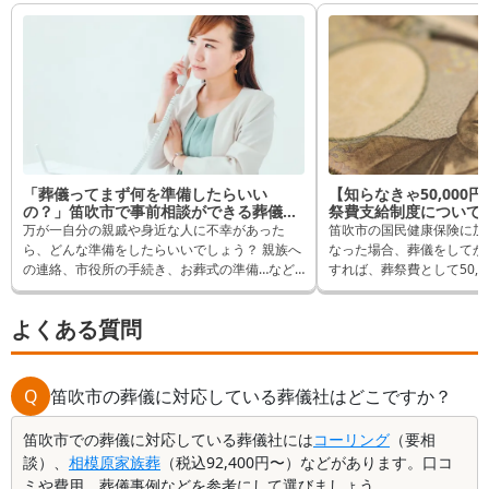
「葬儀ってまず何を準備したらいい
【知らなきゃ50,000
の？」笛吹市で事前相談ができる葬儀社
祭費支給制度について
を紹介！
万が一自分の親戚や身近な人に不幸があった
笛吹市の国民健康保険に加
ら、どんな準備をしたらいいでしょう？ 親族へ
なった場合、葬儀をしてか
の連絡、市役所の手続き、お葬式の準備…など
すれば、葬祭費として50,
わからないことだらけだと思います。 ほとんど
できます。 逆に申請しな
の方が身内の不幸については考える機会がない
れるはずだったものが受取
よくある質問
中、突然訪れる不幸について相談にのってくれ
ます。 そんなことになら
る葬儀社は安心ですよね。 今日は笛吹市で相談
は申請方法など詳しく解説
にのってくれる葬儀社に話を聞いてみます。
Q
笛吹市の葬儀に対応している葬儀社はどこですか？
笛吹市での葬儀に対応している葬儀社には
コーリング
（要相
談）、
相模原家族葬
（税込92,400円〜）などがあります。口コ
ミや費用、葬儀事例などを参考にして選びましょう。