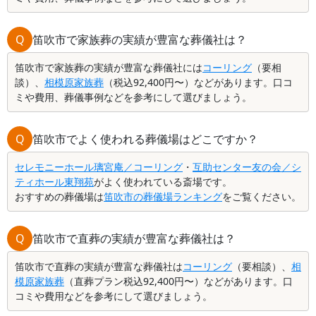
Q
笛吹市で家族葬の実績が豊富な葬儀社は？
笛吹市で家族葬の実績が豊富な葬儀社には
コーリング
（要相
談）、
相模原家族葬
（税込92,400円〜）などがあります。口コ
ミや費用、葬儀事例などを参考にして選びましょう。
Q
笛吹市でよく使われる葬儀場はどこですか？
セレモニーホール璃宮庵／コーリング
・
互助センター友の会／シ
ティホール東翔苑
がよく使われている斎場です。
おすすめの葬儀場は
笛吹市の葬儀場ランキング
をご覧ください。
Q
笛吹市で直葬の実績が豊富な葬儀社は？
笛吹市で直葬の実績が豊富な葬儀社は
コーリング
（要相談）、
相
模原家族葬
（直葬プラン税込92,400円〜）などがあります。口
コミや費用などを参考にして選びましょう。