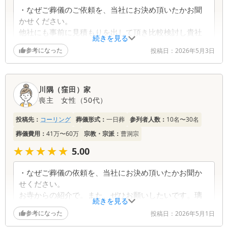
いと思います」とのお言葉を頂戴し、心より御礼申
・なぜご葬儀のご依頼を、当社にお決め頂いたかお聞
し上げます。繰り返し当社をお選びいただけたこと
かせください。
は、スタッフ一同にとって大きな励みでございま
他社にも事前に見積もりを出して頂き比較検討し貴社
す。 また、ご葬儀については、式進行の流れに関
続きを見る
に決めました。
して「もう少し打合せをしてほしかった」とのご意
参考になった
投稿日：
2026年5月3日
・当社でのお葬式について、またはその他ご意見・ご
見をいただき、真摯に受け止めております。今後は
感想がございましたらお聞かせください。
より丁寧な事前確認と共有を徹底し、ご不安なく進
担当者の方が的確に又、厚遇して頂き理想的な親送り
められるよう改善に努めてまいります。 そのうえ
ができて感謝しています。
川隅（窪田）家
で、「こちらで行えて満足です」とのお言葉を頂戴
喪主
女性
（
50代
）
し、安堵するとともに深く感謝申し上げます。大切
葬儀社からの返信コメント
なお見送りの時間をお手伝いできたこと、改めて光
投稿先：
コーリング
葬儀形式：
一日葬
参列者人数：
10名〜30名
栄に存じます。 末筆ながら、ご家族皆様のご健勝
とご平安を心よりお祈り申し上げます
葬儀費用：
41万〜60万
宗教・宗派：
曹洞宗
このたびはアンケートにご協力いただき、誠にあり
がとうございました。 ご葬儀のご依頼につきまし
★★★★★
★★★★★
5.00
ては、他社様にも事前にお見積りを依頼され、比較
検討のうえ当社をお選びいただいたとのこと、心よ
・なぜご葬儀の依頼を、当社にお決め頂いたかお聞か
り御礼申し上げます。数ある葬儀社の中から当社を
せください。
お選びいただけたことは、スタッフ一同大変光栄に
お寺からの紹介で。また、ぜひお願いしたいです。璃
存じます。 また、今回のご葬儀では、担当者の対
続きを見る
宮庵で。
応について「的確に、厚遇していただいた」とのお
参考になった
投稿日：
2026年5月1日
・当社でのお葬式について、またはその他ご意見・ご
言葉を頂戴し、理想的なお見送りができたと感じて