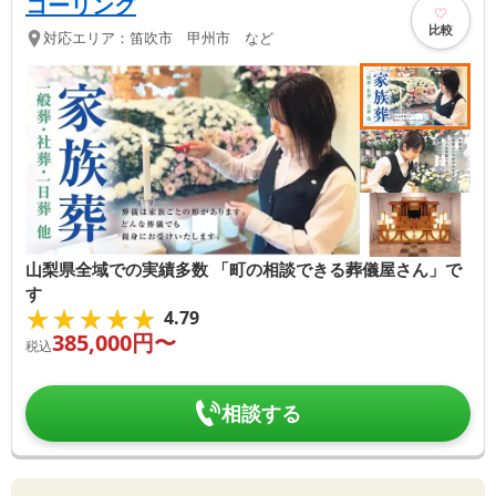
コーリング
比較
対応エリア：
笛吹市 甲州市 など
山梨県全域での実績多数 「町の相談できる葬儀屋さん」で
す
★★★★★
★★★★★
4.79
385,000
円〜
税込
相談する