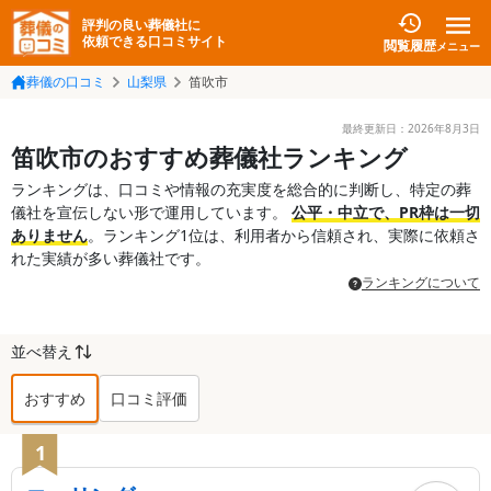
評判の良い葬儀社に
依頼できる口コミサイト
閲覧履歴
メニュー
葬儀の口コミ
山梨県
笛吹市
最終更新日：
2026年8月3日
笛吹市のおすすめ葬儀社ランキング
ランキングは、口コミや情報の充実度を総合的に判断し、特定の葬
儀社を宣伝しない形で運用しています。
公平・中立で、PR枠は一切
ありません
。ランキング1位は、利用者から信頼され、実際に依頼さ
れた実績が多い葬儀社です。
ランキングについて
並べ替え
おすすめ
口コミ評価
笛吹市
の葬儀社ランキング TOP
11
1