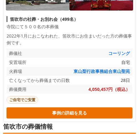
笛吹市の社葬・お別れ会（499名）
寺院にて５００名の本葬儀
2022年1月におこなわれた、
笛吹市
にお住まいだった方の葬儀事
例です。
葬儀社
コーリング
安置場所
自宅
火葬場
東山梨行政事務組合東山聖苑
亡くなってから葬儀までの日数
28日
葬儀費用
4,050,457円（税込）
ご自宅でご安置
事例の詳細を見る
笛吹市の葬儀情報