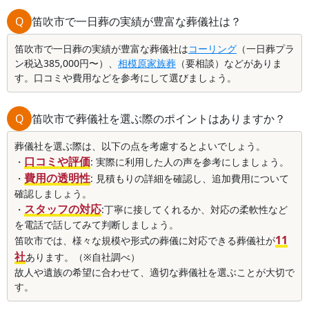
Q
笛吹市で一日葬の実績が豊富な葬儀社は？
笛吹市で一日葬の実績が豊富な葬儀社は
コーリング
（一日葬プラ
ン税込385,000円〜）、
相模原家族葬
（要相談）などがありま
す。口コミや費用などを参考にして選びましょう。
Q
笛吹市で葬儀社を選ぶ際のポイントはありますか？
葬儀社を選ぶ際は、以下の点を考慮するとよいでしょう。
口コミや評価
・
: 実際に利用した人の声を参考にしましょう。
費用の透明性
・
: 見積もりの詳細を確認し、追加費用について
確認しましょう。
スタッフの対応
・
:丁寧に接してくれるか、対応の柔軟性など
を電話で話してみて判断しましょう。
11
笛吹市では、様々な規模や形式の葬儀に対応できる葬儀社が
社
あります。（※自社調べ）
故人や遺族の希望に合わせて、適切な葬儀社を選ぶことが大切で
す。