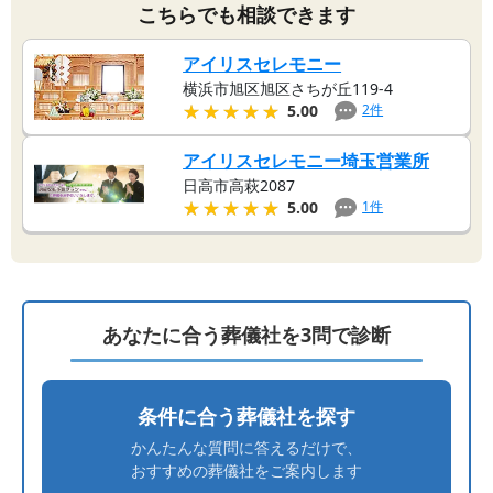
こちらでも相談できます
アイリスセレモニー
横浜市旭区旭区さちが丘119-4
★★★★★
★★★★★
2
件
5.00
アイリスセレモニー埼玉営業所
日高市高萩2087
★★★★★
★★★★★
1
件
5.00
あなたに合う葬儀社を3問で診断
条件に合う葬儀社を探す
かんたんな質問に答えるだけで、
おすすめの葬儀社をご案内します