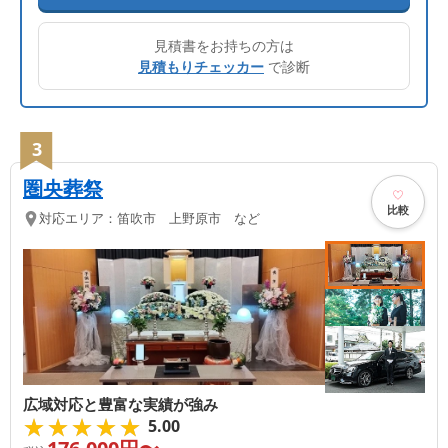
見積書をお持ちの方は
見積もりチェッカー
で診断
3
圏央葬祭
比較
対応エリア：
笛吹市 上野原市 など
広域対応と豊富な実績が強み
★★★★★
★★★★★
5.00