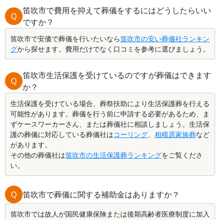
笛吹市で費用を抑えて葬儀をするにはどうしたらいい
Q
ですか？
笛吹市で安価で葬儀を行いたいなら
笛吹市の安い葬儀社ランキン
グ
から探せます。費用だけでなく口コミを参考に選びましょう。
笛吹市生活保護を受けているのですが葬儀はできます
Q
か？
生活保護を受けている場合、葬祭扶助により生活保護葬を行える
可能性があります。葬儀を行う前に申請する必要があるため、ま
ずケースワーカーさん、または葬儀社に相談しましょう。生活保
護の葬儀に対応している葬儀社は
コーリング
、
相模原家族葬
など
があります。
その他の葬儀社は
笛吹市の生活保護葬ランキング
をご覧くださ
い。
Q
笛吹市で葬儀に関する補助金はありますか？
笛吹市では故人が国民健康保険または後期高齢者医療制度に加入