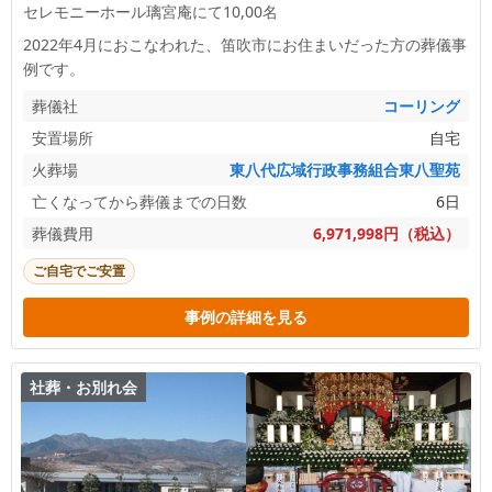
セレモニーホール璃宮庵にて10,00名
2022年4月におこなわれた、
笛吹市
にお住まいだった方の葬儀事
例です。
葬儀社
コーリング
安置場所
自宅
火葬場
東八代広域行政事務組合東八聖苑
亡くなってから葬儀までの日数
6日
葬儀費用
6,971,998円（税込）
ご自宅でご安置
事例の詳細を見る
社葬・お別れ会