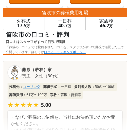
笛吹市
の葬儀費用相場
火葬式
一日葬
家族葬
17.5
40.7
46.2
万
万
万
笛吹市の口コミ・評判
口コミはスタッフがすべて目視で確認
「葬儀の口コミ」では投稿された口コミを、スタッフがすべて目視で確認した上で
公開しています。詳しくは
口コミ・ランキングポリシー
口
藤原（若林）家
コ
喪主
女性
（
50代
）
ミ
一
投稿先：
コーリング
葬儀形式：
一日葬
参列者人数：
50名〜100名
覧
葬儀費用：
61万〜100万
宗教・宗派：
曹洞宗
★★★★★
★★★★★
5.00
・なぜご葬儀のご依頼を、当社にお決め頂いたかお聞
かせください。
小さなお葬式からの紹介でしたが、場所は最初から決