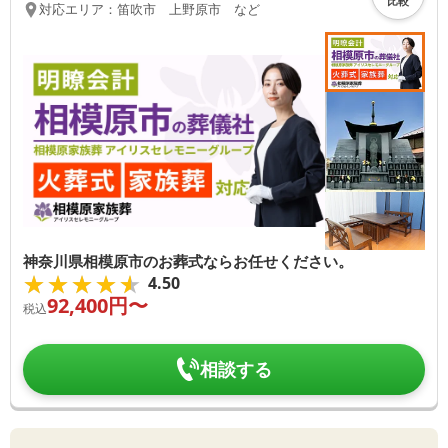
比較
対応エリア：
笛吹市 上野原市 など
神奈川県相模原市のお葬式ならお任せください。
★★★★★
★★★★★
4.50
92,400
円〜
税込
相談する