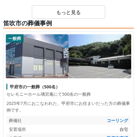
感想がございましたらお聞かせください。
いただけたこと、深く感謝申し上げます。故人様の
親身になって相談にのっていただいて、その他も様々
旅立ちがご家族様の想いに沿う形で整えられたこと
もっと見る
な気配りをしていただいた事、本当に感謝していま
は、私どもにとっても大きな励みでございます。
す。
笛吹市の葬儀事例
今後も、より安心してお任せいただける葬儀サービ
スの提供に努めてまいります。 末筆ながら、ご家
族皆様のご健勝とご平安を心よりお祈り申し上げま
葬儀社からの返信コメント
一般葬
す。
このたびはアンケートにご協力いただき、誠にあり
がとうございました。 お寺様からのご紹介を通じ
て当社へご依頼いただき、さらに「ぜひお願いした
い」「璃宮庵で」とのお言葉を頂戴しましたこと、
心より御礼申し上げます。大切なご葬儀をお任せい
ただけましたこと、改めて深く感謝申し上げます。
甲府市の一般葬（500名）
また、ご葬儀については、親身になってご相談を承
セレモニーホール璃宮庵にて500名の一般葬
り、その他の場面でも細やかな気配りを感じていた
だけたとの温かいご感想を拝読し、スタッフ一同大
2025年7月におこなわれた、
甲府市
にお住まいだった方の葬儀事
変励まされております。ご遺族様のお気持ちに寄り
例です。
添うことができたと感じられ、何より嬉しく存じま
す。 今後も、より安心してお任せいただける葬儀
葬儀社
コーリング
サービスの提供に努めてまいります。 末筆なが
安置場所
自宅
ら、ご家族皆様のご健勝とご平安を心よりお祈り申