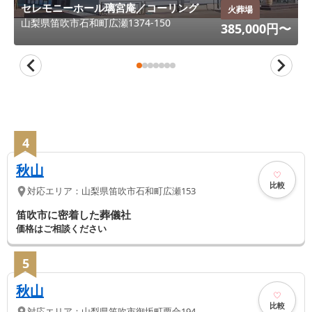
セレモニーホール璃宮庵／コーリング
火葬場
山梨県
笛吹市
石和町広瀬1374-150
385,000
円〜
4
秋山
比較
対応エリア：
山梨県
笛吹市
石和町広瀬153
笛吹市に密着した葬儀社
価格はご相談ください
5
秋山
比較
対応エリア：
山梨県
笛吹市
御坂町栗合194