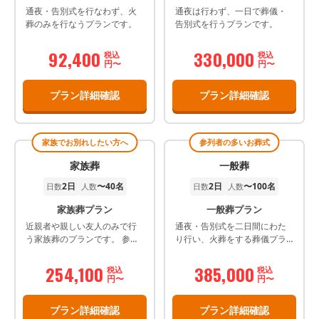
通夜・告別式を行なわず、火
通夜は行わず、一日で葬儀・
葬のみを行なうプランです。
告別式を行うプランです。
92,400
330,000
税込
税込
円〜
円〜
プラン詳細確認
プラン詳細確認
家族でお別れしたい方へ
参列者の多いお葬式
家族葬
一般葬
2日
〜40名
2日
〜100名
日数
人数
日数
人数
家族葬プラン
一般葬プラン
近親者や親しい友人のみで行
通夜・告別式を二日間にわた
う家族葬のプランです。 参列
り行い、火葬をする葬儀プラ
者と故人とのお別れを重視
ンです。
し、スケジュールの中でもお
254,100
385,000
税込
税込
別れの時間を長くとっていま
円〜
円〜
す。
プラン詳細確認
プラン詳細確認