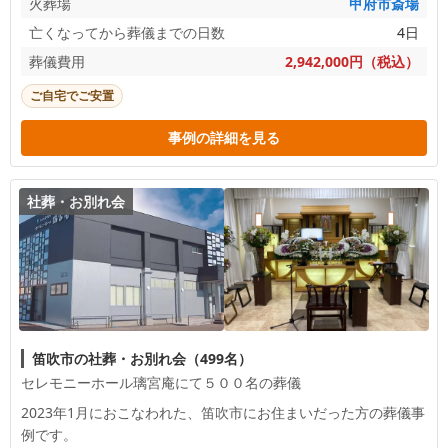
火葬場
甲府市斎場
し上げます。
亡くなってから葬儀までの日数
4日
葬儀費用
2,942,000円（税込）
ご自宅でご安置
事例の詳細を見る
社葬・お別れ会
笛吹市の社葬・お別れ会（499名）
セレモニーホール璃宮庵にて５００名の葬儀
2023年1月におこなわれた、
笛吹市
にお住まいだった方の葬儀事
例です。