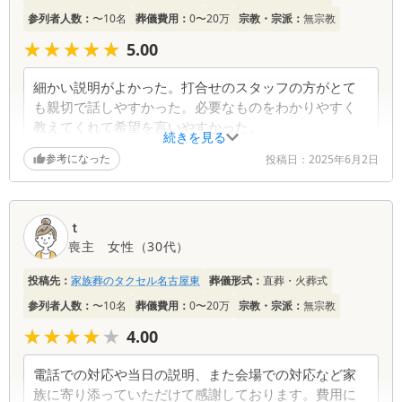
いります。何かご不明な点などございましたら、ど
参列者人数：
〜10名
葬儀費用：
0〜20万
宗教・宗派：
無宗教
うぞお気軽にご相談ください。心より感謝申し上げ
★★★★★
★★★★★
5.00
ます。
細かい説明がよかった。打合せのスタッフの方がとて
も親切で話しやすかった。必要なものをわかりやすく
教えてくれて希望を言いやすかった。
続きを見る
参考になった
投稿日：
2025年6月2日
葬儀社からの返信コメント
この度は、数ある葬儀社の中から弊社をお選びいた
ｔ
だき誠にありがとうございました。 ご丁寧な説明
喪主
女性
（
30代
）
や、親切な対応にご満足いただけたこと大変嬉しく
思います。お客様の想いに寄り添い、必要なものを
投稿先：
家族葬のタクセル名古屋東
葬儀形式：
直葬・火葬式
ご提案できるよう努めております。何かご不明な点
などございましたら、どうぞお気軽にご相談くださ
参列者人数：
〜10名
葬儀費用：
0〜20万
宗教・宗派：
無宗教
い。心から感謝申し上げます。
★★★★★
★★★★★
4.00
電話での対応や当日の説明、また会場での対応など家
族に寄り添っていただけて感謝しております。費用に