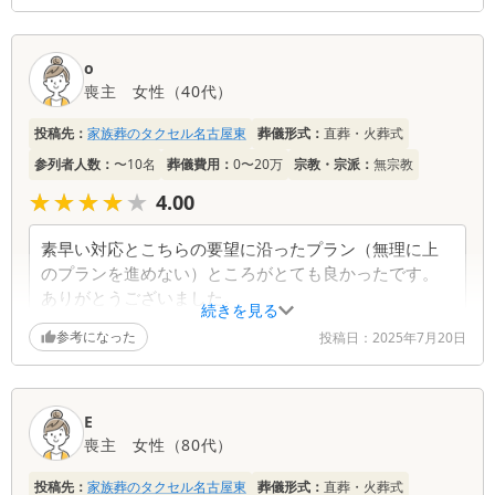
この度は、貴重なご意見をいただき誠にありがとう
ございます。 施設へのお迎えから、丁寧に対応で
o
きたこと、また斎場での距離感についてもご満足い
喪主
女性
（
40代
）
ただけたようで、大変嬉しく思います。 待機時間
投稿先：
家族葬のタクセル名古屋東
について、お一人で過ごす時間をご提供できたこと
葬儀形式：
直葬・火葬式
も、少しでもお役に立てていたなら幸いです。 現
参列者人数：
〜10名
葬儀費用：
0〜20万
宗教・宗派：
無宗教
代の葬儀に丁度良いとの言葉、大変励みになりま
★★★★★
★★★★★
4.00
す。何かご不明な点などございましたら、どうぞお
気軽にご相談ください。
素早い対応とこちらの要望に沿ったプラン（無理に上
のプランを進めない）ところがとても良かったです。
ありがとうございました。
続きを見る
参考になった
投稿日：
2025年7月20日
葬儀社からの返信コメント
この度は、アンケートにご協力いただき誠にありが
E
とうございます。迅速な対応にご満足いただけたこ
喪主
女性
（
80代
）
と、そしてご要望に沿ったプランをご提供できたこ
と、大変嬉しく思います。 お客様のお気持ちに寄
投稿先：
家族葬のタクセル名古屋東
葬儀形式：
直葬・火葬式
り添い、これからもご満足いただけるよう努めてま