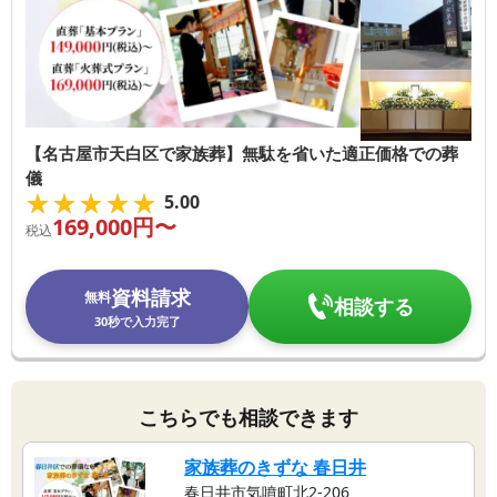
【名古屋市天白区で家族葬】無駄を省いた適正価格での葬
儀
★★★★★
★★★★★
5.00
169,000
円〜
税込
資料請求
無料
相談する
30秒で入力完了
こちらでも相談できます
家族葬のきずな 春日井
春日井市気噴町北2-206