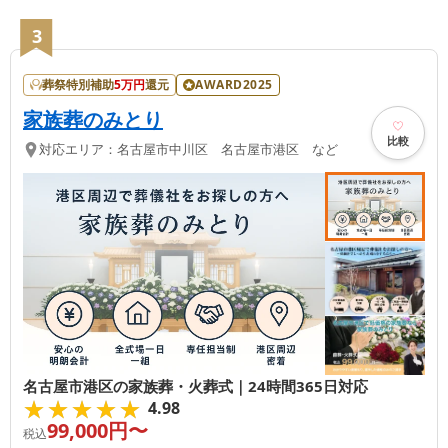
3
葬祭特別補助
5
万円
還元
AWARD2025
家族葬のみとり
比較
対応エリア：
名古屋市中川区 名古屋市港区 など
名古屋市港区の家族葬・火葬式｜24時間365日対応
★★★★★
★★★★★
4.98
99,000
円〜
税込