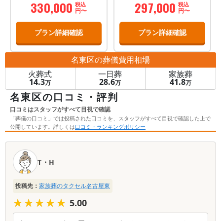
会員価格
330,000
297,000
税込
税込
円〜
円〜
プラン詳細確認
プラン詳細確認
名東区
の葬儀費用相場
火葬式
一日葬
家族葬
14.3
28.6
41.8
万
万
万
名東区の口コミ・評判
口コミはスタッフがすべて目視で確認
「葬儀の口コミ」では投稿された口コミを、スタッフがすべて目視で確認した上で
公開しています。詳しくは
口コミ・ランキングポリシー
口
コ
T・H
ミ
一
投稿先：
家族葬のタクセル名古屋東
覧
★★★★★
★★★★★
5.00