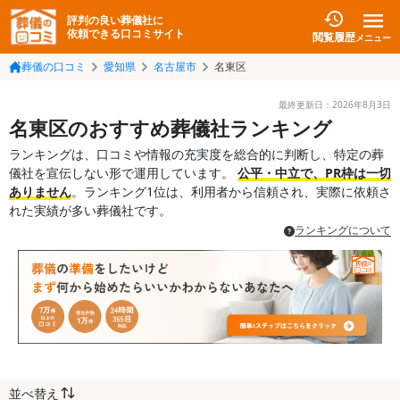
評判の良い葬儀社に
依頼できる口コミサイト
閲覧履歴
メニュー
葬儀の口コミ
愛知県
名古屋市
名東区
最終更新日：
2026年8月3日
名東区のおすすめ葬儀社ランキング
ランキングは、口コミや情報の充実度を総合的に判断し、特定の葬
儀社を宣伝しない形で運用しています。
公平・中立で、PR枠は一切
ありません
。ランキング1位は、利用者から信頼され、実際に依頼さ
れた実績が多い葬儀社です。
ランキングについて
並べ替え