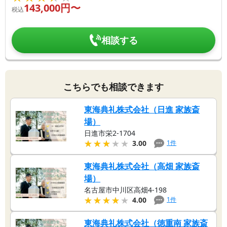
143,000
円〜
税込
相談する
こちらでも相談できます
東海典礼株式会社（日進 家族斎
場）
日進市栄2-1704
★★★★★
★★★★★
1
件
3.00
東海典礼株式会社（高畑 家族斎
場）
名古屋市中川区高畑4-198
★★★★★
★★★★★
1
件
4.00
東海典礼株式会社（徳重南 家族斎