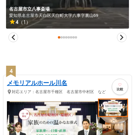
名古屋市立八事斎場
愛知県
名古屋市天白区
天白町大字八事字裏山69
4
（
1
）
4
メモリアルホール川名
比較
対応エリア：
名古屋市千種区 名古屋市中村区 など