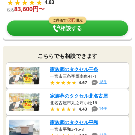
★★★★★
★★★★★
4.83
83,600
円〜
税込
5
万円
ご葬儀で
還元
相談する
こちらでも相談できます
家族葬のタクセル三条
一宮市三条字郷南東41-1
★★★★★
★★★★★
18
件
4.67
家族葬のタクセル北名古屋
北名古屋市九之坪小松16
★★★★★
★★★★★
14
件
4.43
家族葬のタクセル平和
一宮市平和3-16-8
11
件