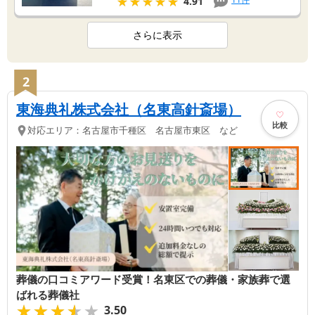
★★★★★
★★★★★
4.91
さらに表示
2
東海典礼株式会社（名東高針斎場）
比較
対応エリア：
名古屋市千種区 名古屋市東区 など
葬儀の口コミアワード受賞！名東区での葬儀・家族葬で選
ばれる葬儀社
★★★★★
★★★★★
3.50