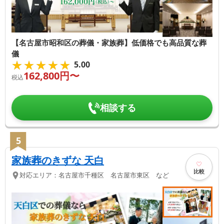
【名古屋市昭和区の葬儀・家族葬】低価格でも高品質な葬
儀
★★★★★
★★★★★
5.00
162,800
円〜
税込
相談する
5
家族葬のきずな 天白
比較
対応エリア：
名古屋市千種区 名古屋市東区 など