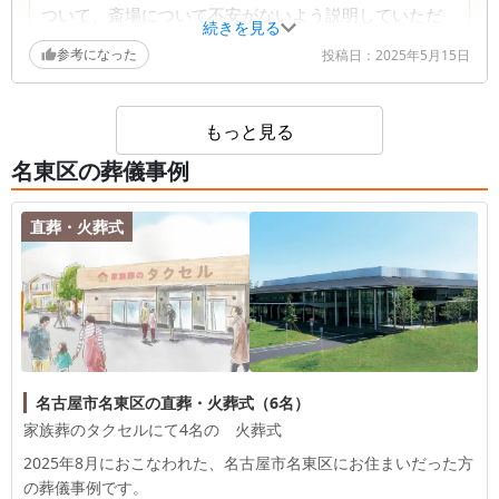
ついて、斎場について不安がないよう説明していただ
続きを見る
きました。
参考になった
投稿日：
2025年5月15日
葬儀社からの返信コメント
もっと見る
この度は、ご丁寧なアンケートへのご回答誠にあり
名東区の葬儀事例
がとうございます。 お電話での対応や当日の説
明、会場での対応にご満足いただけたこと、大変嬉
しく思います。ご家族様のお気持ちに寄り添えたの
直葬・火葬式
であれば幸いです。斎場費用についてもご安心いた
だけたと伺い、安堵いたしました。 何かご不明な
点やご心配なことがございましたら、いつでもお気
軽にご相談ください。心より寄り添い、お力になり
たいと思っております。
名古屋市名東区の直葬・火葬式（6名）
家族葬のタクセルにて4名の 火葬式
2025年8月におこなわれた、
名古屋市名東区
にお住まいだった方
の葬儀事例です。