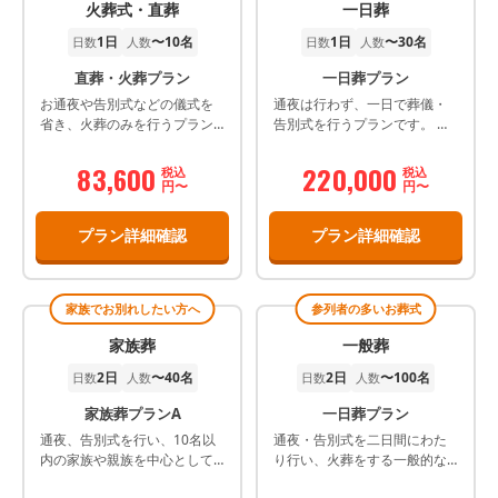
火葬式・直葬
一日葬
1日
〜10名
1日
〜30名
日数
人数
日数
人数
直葬・火葬プラン
一日葬プラン
お通夜や告別式などの儀式を
通夜は行わず、一日で葬儀・
省き、火葬のみを行うプラン
告別式を行うプランです。 ＊
です。
会員価格
83,600
220,000
税込
税込
円〜
円〜
プラン詳細確認
プラン詳細確認
家族でお別れしたい方へ
参列者の多いお葬式
家族葬
一般葬
2日
〜40名
2日
〜100名
日数
人数
日数
人数
家族葬プランA
一日葬プラン
通夜、告別式を行い、10名以
通夜・告別式を二日間にわた
内の家族や親族を中心として
り行い、火葬をする一般的な
故人を見送るプランです。 ※
葬儀プランです。