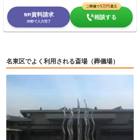
5
万円
ご葬儀で
還元
資料請求
無料
相談する
30秒で入力完了
名東区でよく利用される斎場（葬儀場）