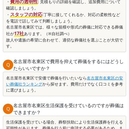
費用の透明性
・
: 見積もりの詳細を確認し、追加費用について
確認しましょう。
スタッフの対応
・
:丁寧に接してくれるか、対応の柔軟性など
を電話で話してみて判断しましょう。
名古屋市名東区では、様々な規模や形式の葬儀に対応できる葬儀
17社
社が
あります。（※自社調べ）
故人や遺族の希望に合わせて、適切な葬儀社を選ぶことが大切で
す。
名古屋市名東区で費用を抑えて葬儀をするにはどうし
Q
たらいいですか？
名古屋市名東区で安価で葬儀を行いたいなら
名古屋市名東区の安
い葬儀社ランキング
から探せます。費用だけでなく口コミを参考
に選びましょう。
名古屋市名東区生活保護を受けているのですが葬儀は
Q
できますか？
生活保護を受けている場合、葬祭扶助により生活保護葬を行える
可能性があります。葬儀を行う前に申請する必要があるため、ま