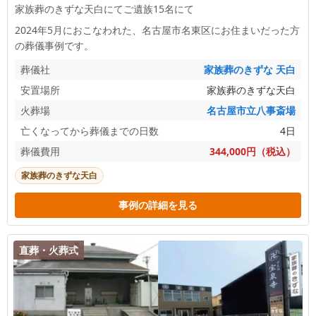
家族葬のきずな天白にてご遺族15名にて
2024年5月におこなわれた、
名古屋市名東区
にお住まいだった方
の葬儀事例です。
葬儀社
家族葬のきずな 天白
安置場所
家族葬のきずな天白
火葬場
名古屋市立八事斎場
亡くなってから葬儀までの日数
4日
葬儀費用
344,000円（税込）
家族葬のきずな天白
事例の詳細を見る
直葬・火葬式