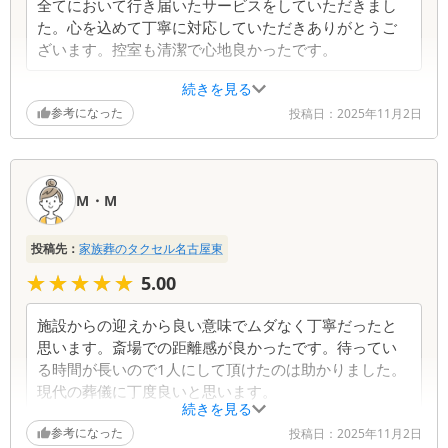
全てにおいて行き届いたサービスをしていただきまし
た。心を込めて丁寧に対応していただきありがとうご
ざいます。控室も清潔で心地良かったです。
続きを見る
葬儀社からの返信コメント
参考になった
投稿日：
2025年11月2日
この度は、弊社のサービスにご満足いただけたとの
こと、心より感謝申し上げます。 細やかな対応
と、控室でのごゆっくりお過ごしいただけたとのこ
M・M
と、大変嬉しく思います。故人様との大切な時を、
少しでも安らかに過ごせるよう努めました。 何か
ご不明な点やご心配なことがございましたら、どう
投稿先：
家族葬のタクセル名古屋東
ぞお気軽にご連絡ください。心から寄り添い、精一
★★★★★
★★★★★
5.00
杯サポートさせていただきます。
施設からの迎えから良い意味でムダなく丁寧だったと
思います。斎場での距離感が良かったです。待ってい
る時間が長いので1人にして頂けたのは助かりました。
現代の葬儀に丁度良いと思います。
続きを見る
参考になった
投稿日：
2025年11月2日
葬儀社からの返信コメント