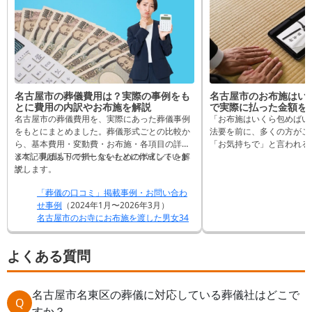
名古屋市の葬儀費用は？実際の事例をも
名古屋市のお布施はい
とに費用の内訳やお布施を解説
で実際に払った金額を
名古屋市の葬儀費用を、実際にあった葬儀事例
「お布施はいくら包めばい
をもとにまとめました。葬儀形式ごとの比較か
法要を前に、多くの方がこ
ら、基本費用・変動費・お布施・各項目の詳細
「お気持ちで」と言われる
まで、見積もりで損しないためのポイントを解
※本記事は以下のデータをもとに作成していま
すが、実際にはいくら包ん
説します。
す。
か、気になりますよね。 この記事では、名古屋
市内でお布施を納めたこと
「葬儀の口コミ」掲載事例・お問い合わ
口コミ」のアンケートをも
せ事例
（2024年1月〜2026年3月）
際に支払われた金額と内訳を
名古屋市のお寺にお布施を渡した男女34
儀やご法要などでお布施を
名を対象としたWebアンケート調査
（実
として、お役立てください
施時期：2026年2月15日〜3月16日／調査
よくある質問
方法：Web／調査元：株式会社ディライ
ト）
名古屋市名東区の葬儀に対応している葬儀社はどこで
Q
すか？