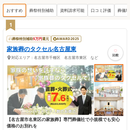
おすすめ
葬祭特別補助
資料請求可能
口コミ評価
葬儀場
名東区
の葬儀社ランキング TOP
17
1
葬祭特別補助
5
万円
還元
AWARD2025
家族葬のタクセル名古屋東
比較
対応エリア：
名古屋市千種区 名古屋市東区 など
【名古屋市名東区の家族葬】専門葬儀社で小規模でも安心
価格のお別れを