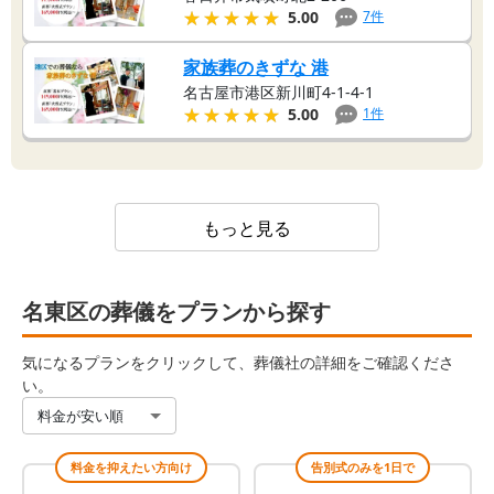
★★★★★
★★★★★
7
件
5.00
家族葬のきずな 港
名古屋市港区新川町4-1-4-1
★★★★★
★★★★★
1
件
5.00
もっと見る
名東区の葬儀をプランから探す
気になるプランをクリックして、葬儀社の詳細をご確認くださ
い。
料金が安い順
料金を抑えたい方向け
告別式のみを1日で