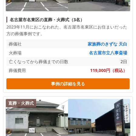
名古屋市名東区の直葬・火葬式（3名）
2023年11月におこなわれた、
名古屋市名東区
にお住まいだった
方の葬儀事例です。
葬儀社
家族葬のきずな 天白
火葬場
名古屋市立八事斎場
亡くなってから葬儀までの日数
2日
葬儀費用
119,000円（税込）
事例の詳細を見る
直葬・火葬式