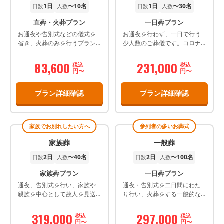
1日
〜10名
1日
〜30名
日数
人数
日数
人数
直葬・火葬プラン
一日葬プラン
お通夜や告別式などの儀式を
お通夜を行わず、一日で行う
省き、火葬のみを行うプラン
少人数のご葬儀です。コロナ
です。
ウイルス対策に適したプラン
です。
83,600
231,000
税込
税込
円〜
円〜
プラン詳細確認
プラン詳細確認
家族でお別れしたい方へ
参列者の多いお葬式
家族葬
一般葬
2日
〜40名
2日
〜100名
日数
人数
日数
人数
家族葬プラン
一日葬プラン
通夜、告別式を行い、家族や
通夜・告別式を二日間にわた
親族を中心として故人を見送
り行い、火葬をする一般的な
るプランです。 ※料金は会員
葬儀プランです。
価格です。
319,000
297,000
税込
税込
円〜
円〜