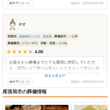
やすい提示がされていました。直接に家族葬のソウ
参考になった
投稿日：
2026年2月15日
ネ尾張旭さんに連絡した場合との違いの有無はわか
りませんが、こちら側の要望も話しあいの中で丁寧
に対応して頂き感謝しています。斎場は白で統一さ
やす
れ清潔感があり、隣接の控室には応接セットや２式
のベット、お風呂なども完備されていたので、通夜
で宿泊した親族も満足していました。
投稿先：
家族葬のソウネ 尾張旭
葬儀形式：
一日葬
葬儀費用：
21万〜40万
宗教・宗派：
その他
葬儀社からの返信コメント
★★★★★
★★★★★
4.00
この度は、数ある葬儀社の中から弊社をお選びいた
お迎えから葬儀までとても親切に対応していただ
だき誠にありがとうございました。よりそうお葬式
き、質問にも丁寧にお答えいただきまして安心に故
経由でご連絡いただいたとのこと、ご丁寧な対応に
人を送り出す事ができました。火葬場ではお茶の用
ご満足いただけたようで、大変嬉しく思います。費
続きを見る
意から後片付けまでお世話になりました。母が望ん
用や内容を分かりやすくご説明できたことも安心に
参考になった
投稿日：
2025年3月21日
でいたシンプルな葬儀、それでいて温かい雰囲気で
繋がったようでよかったです。 故人様との10年以
尾張旭市の葬儀情報
上にわたる温かい思い出、そして、周囲への思いや
お別れができました事、とても感謝しております。
りを大切にされていたお人柄に触れ、心打たれまし
ありがとうございました。
た。安らかなお顔で旅立たれたと伺い、少しでもお
役に立てたなら幸いです。何かご不明な点などござ
葬儀社からの返信コメント