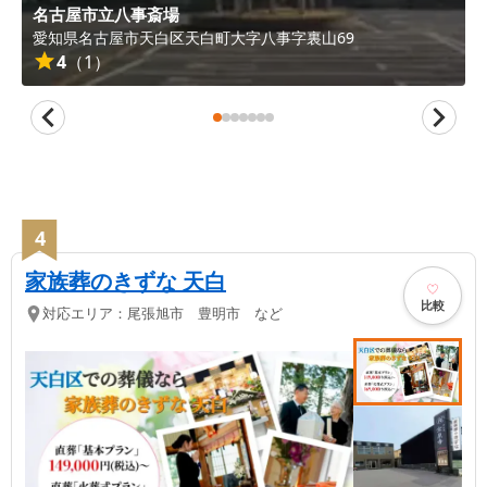
名古屋市立八事斎場
愛知県
名古屋市天白区
天白町大字八事字裏山69
4
（
1
）
4
家族葬のきずな 天白
比較
対応エリア：
尾張旭市 豊明市 など