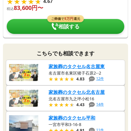
★★★★★
★★★★★
4.67
83,600
円〜
税込
5
万円
ご葬儀で
還元
相談する
こちらでも相談できます
家族葬のタクセル名古屋東
名古屋市名東区猪子石原2--2
★★★★★
★★★★★
12
件
4.83
家族葬のタクセル北名古屋
北名古屋市九之坪小松16
★★★★★
★★★★★
14
件
4.43
家族葬のタクセル平和
一宮市平和3-16-8
★★★★★
★★★★★
11
件
4.91