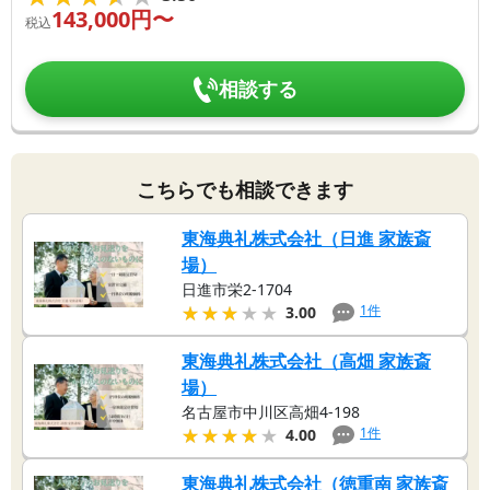
143,000
円〜
税込
相談する
こちらでも相談できます
東海典礼株式会社（日進 家族斎
場）
日進市栄2-1704
★★★★★
★★★★★
1
件
3.00
東海典礼株式会社（高畑 家族斎
場）
名古屋市中川区高畑4-198
★★★★★
★★★★★
1
件
4.00
東海典礼株式会社（徳重南 家族斎