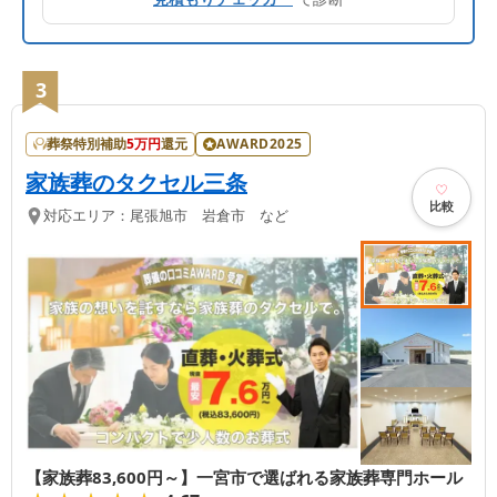
3
葬祭特別補助
5
万円
還元
AWARD2025
家族葬のタクセル三条
比較
対応エリア：
尾張旭市 岩倉市 など
【家族葬83,600円～】一宮市で選ばれる家族葬専門ホール