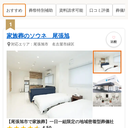
おすすめ
葬祭特別補助
資料請求可能
口コミ評価
葬儀場
尾張旭市
の葬儀社ランキング TOP
13
1
家族葬のソウネ 尾張旭
比較
対応エリア：
尾張旭市 名古屋市緑区
【尾張旭市で家族葬】一日一組限定の地域密着型葬儀社
★★★★★
★★★★★
4.50