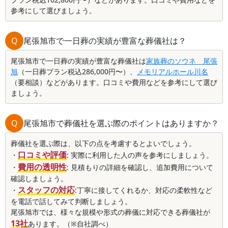
参考にして選びましょう。
Q
尾張旭市で一日葬の実績が豊富な葬儀社は？
尾張旭市で一日葬の実績が豊富な葬儀社は
家族葬のソウネ 尾張
旭
（一日葬プラン税込286,000円〜）、
メモリアルホール川名
（要相談）などがあります。口コミや費用などを参考にして選び
ましょう。
Q
尾張旭市で葬儀社を選ぶ際のポイントはありますか？
葬儀社を選ぶ際は、以下の点を考慮するとよいでしょう。
口コミや評価
・
: 実際に利用した人の声を参考にしましょう。
費用の透明性
・
: 見積もりの詳細を確認し、追加費用について
確認しましょう。
スタッフの対応
・
:丁寧に接してくれるか、対応の柔軟性など
を電話で話してみて判断しましょう。
尾張旭市では、様々な規模や形式の葬儀に対応できる葬儀社が
13社
あります。（※自社調べ）