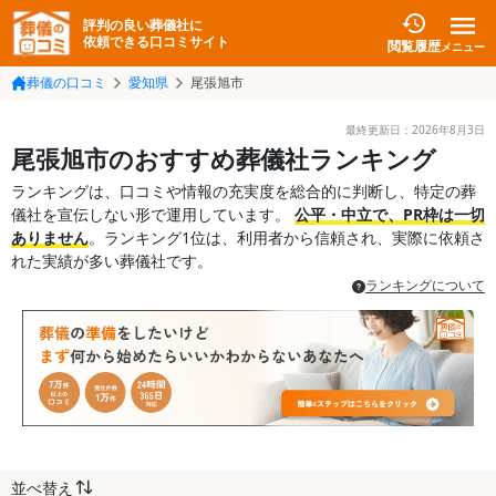
評判の良い葬儀社に
依頼できる口コミサイト
閲覧履歴
メニュー
葬儀の口コミ
愛知県
尾張旭市
最終更新日：
2026年8月3日
尾張旭市のおすすめ葬儀社ランキング
ランキングは、口コミや情報の充実度を総合的に判断し、特定の葬
儀社を宣伝しない形で運用しています。
公平・中立で、PR枠は一切
ありません
。ランキング1位は、利用者から信頼され、実際に依頼さ
れた実績が多い葬儀社です。
ランキングについて
並べ替え