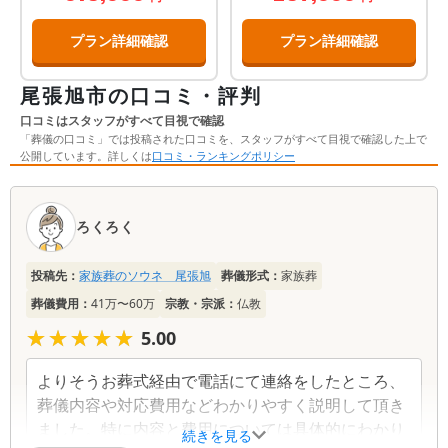
プラン詳細確認
プラン詳細確認
尾張旭市の口コミ・評判
口コミはスタッフがすべて目視で確認
「葬儀の口コミ」では投稿された口コミを、スタッフがすべて目視で確認した上で
公開しています。詳しくは
口コミ・ランキングポリシー
口
コ
ろくろく
ミ
一
投稿先：
家族葬のソウネ 尾張旭
葬儀形式：
家族葬
覧
葬儀費用：
41万〜60万
宗教・宗派：
仏教
★★★★★
★★★★★
5.00
よりそうお葬式経由で電話にて連絡をしたところ、
葬儀内容や対応費用などわかりやすく説明して頂き
ました。特に内容と費用については具体的にわかり
続きを見る