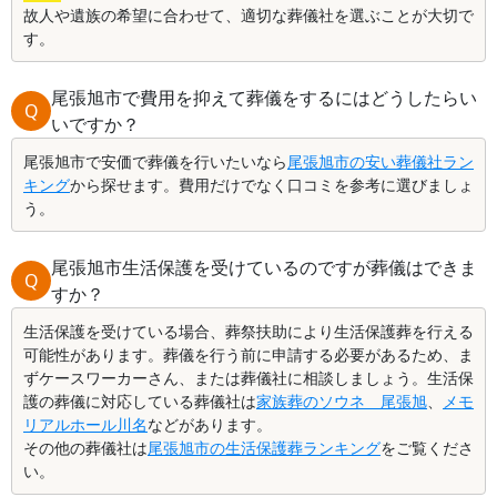
故人や遺族の希望に合わせて、適切な葬儀社を選ぶことが大切で
す。
尾張旭市で費用を抑えて葬儀をするにはどうしたらい
Q
いですか？
尾張旭市で安価で葬儀を行いたいなら
尾張旭市の安い葬儀社ラン
キング
から探せます。費用だけでなく口コミを参考に選びましょ
う。
尾張旭市生活保護を受けているのですが葬儀はできま
Q
すか？
生活保護を受けている場合、葬祭扶助により生活保護葬を行える
可能性があります。葬儀を行う前に申請する必要があるため、ま
ずケースワーカーさん、または葬儀社に相談しましょう。生活保
護の葬儀に対応している葬儀社は
家族葬のソウネ 尾張旭
、
メモ
リアルホール川名
などがあります。
その他の葬儀社は
尾張旭市の生活保護葬ランキング
をご覧くださ
い。