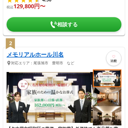
129,800
円〜
税込
相談する
2
メモリアルホール川名
比較
対応エリア：
尾張旭市 豊明市 など