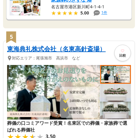
名古屋市港区新川町4-1-4-1
★★★★★
★★★★★
1
件
5.00
5
東海典礼株式会社（名東高針斎場）
比較
対応エリア：
尾張旭市 高浜市 など
葬儀の口コミアワード受賞！名東区での葬儀・家族葬で選
ばれる葬儀社
★★★★★
★★★★★
3.50