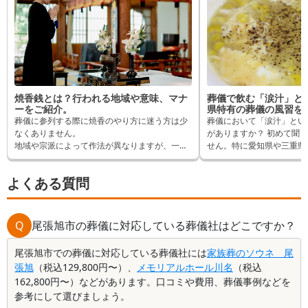
いましたら、いつでもご相談ください。心よりお悔
やみ申し上げます。
この度は、数ある葬儀社の中から弊社をお選びいた
だき、誠にありがとうございました。お母様との温
かいお別れのお手伝いができたこと、大変嬉しく思
います。お迎えから葬儀まで、安心してお任せいた
だけたこと、そして、シンプルな中にも温かみのあ
焼香銭とは？行われる地域や意味、マナ
葬儀で飲む「涙汁」と
るお葬式だったとのお言葉、大変励みになります。
ーをご紹介。
県特有の葬儀の風習を
何かご心配なことがございましたら、いつでもお気
葬儀に参列する際に焼香のやり方に迷う方は少
葬儀において「涙汁」とい
軽にご相談ください。心よりお悔やみ申し上げま
なくありません。
がありますか？ 初めて聞
地域や宗派によって作法が異なりますが、一部
す。
せん。特に愛知県や三重県
地域で焼香の際に小銭を供える「焼香銭」が行
の風習として知られるこの
われることがあります。
ながら深い意味を持ってい
よくある質問
初めて目にする場合、どのように対応したらい
この記事では、涙汁の基本
いか戸惑うでしょう。
の他の東海地域の葬儀文化
そこでこの記事では焼香銭の意味や作法につい
す。
てご紹介します。
Q
尾張旭市の葬儀に対応している葬儀社はどこですか？
尾張旭市での葬儀に対応している葬儀社には
家族葬のソウネ 尾
張旭
（税込129,800円〜）、
メモリアルホール川名
（税込
162,800円〜）などがあります。口コミや費用、葬儀事例などを
参考にして選びましょう。