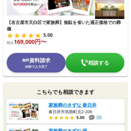
【名古屋市天白区で家族葬】無駄を省いた適正価格での葬
儀
★★★★★
★★★★★
5.00
169,000
円〜
税込
資料請求
無料
相談する
30秒で入力完了
こちらでも相談できます
家族葬のきずな 春日井
春日井市気噴町北2-206
★★★★★
★★★★★
7
件
5.00
家族葬のきずな 港