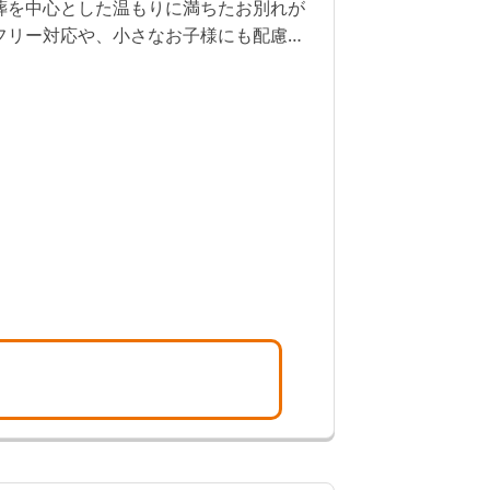
葬を中心とした温もりに満ちたお別れが
フリー対応や、小さなお子様にも配慮し
。家族全員で、大切な故人様との最期の
できます。