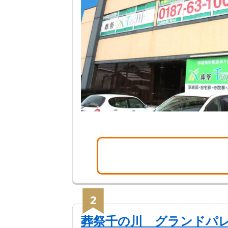
2
葬祭千の川 グランドパ