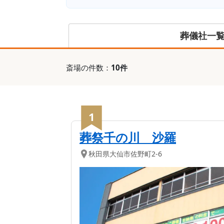
葬儀社一
斎場
の件数：
10
件
1
葬祭千の川 沙羅
秋田県
大仙市
佐野町2-6