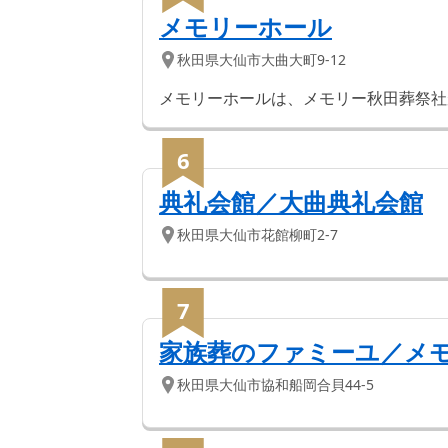
メモリーホール
秋田県
大仙市
大曲大町9-12
メモリーホールは、メモリー秋田葬祭社
6
典礼会館／大曲典礼会館
秋田県
大仙市
花館柳町2-7
7
家族葬のファミーユ／メ
秋田県
大仙市
協和船岡合貝44-5