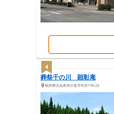
4
葬祭千の川 顕彰庵
秋田県
大仙市
内小友字中沢176-23