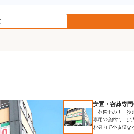
覧
安置・密葬専門
「葬祭千の川 沙
専用の会館で、少
お身内で小規模な