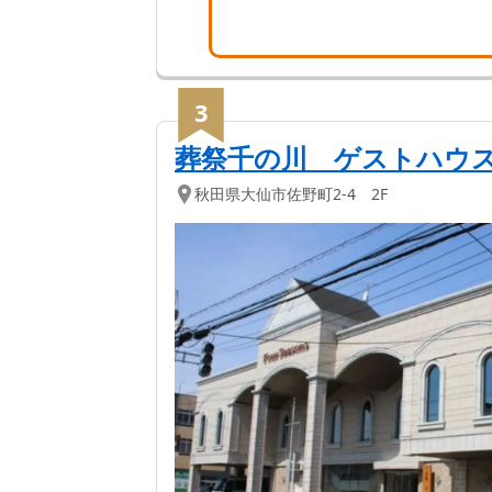
3
葬祭千の川 ゲストハウス
秋田県
大仙市
佐野町2-4 2F