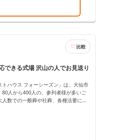
比較
応できる式場 沢山の人でお見送り
ストハウス フォーシーズン」は、大仙市
80人から400人の、参列者様が多いご
大人数での一般葬や社葬、各種法要にも
す。また、お別れの会や偲ぶ会等でのご
別れのセレモニー等の演出もできます。