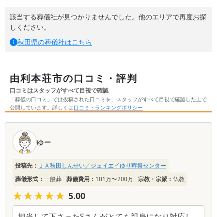
該当する葬儀社が見つかりませんでした。他のエリアで再度お探
しください。
秋田県
の葬儀社はこちら
由利本荘市の口コミ・評判
口コミはスタッフがすべて目視で確認
「葬儀の口コミ」では投稿された口コミを、スタッフがすべて目視で確認した上で
公開しています。詳しくは
口コミ・ランキングポリシー
口
コ
ゆー
ミ
一
投稿先：
ＪＡ秋田しんせい／ジェイエイゆり葬祭センター
覧
葬儀形式：
一般葬
葬儀費用：
101万〜200万
宗教・宗派：
仏教
★★★★★
★★★★★
5.00
担当して下さったSさんがとても親身になり対応し