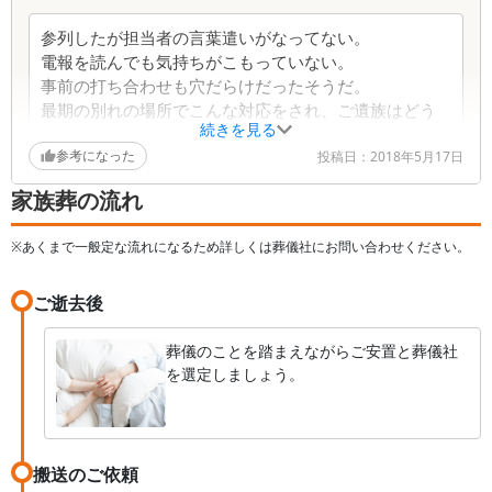
した。案の定 会場に入れず、記帳して帰った方沢
山いたようです。今だに「自宅の方がまだ広い」
参列したが担当者の言葉遣いがなってない。
「何の為に会場まで行ったのか？」と言われるそう
電報を読んでも気持ちがこもっていない。
です。密を避けてお別れをと思ってJAさんを選んだ
事前の打ち合わせも穴だらけだったそうだ。
最期の別れの場所でこんな対応をされ、ご遺族はどう
のは 大間違いでした。また、畳の所なので 足が
続きを見る
思っているのだろう。
しびれない為の椅子をお願いした所「ありませ
参考になった
私の時は頼まないよう家族に伝えるつもりだ。
投稿日：
2018年5月17日
ん。」の女性の即答。葬儀社ですが、お客様商売で
す。人手不足なのか、従業員の教育が行き届いてな
家族葬の流れ
いのかわかりませんが、JAは融通が利かない、気が
利かない葬儀社と言われているようで、それを先に
※あくまで一般定な流れになるため詳しくは葬儀社にお問い合わせください。
知ってたら と 残念でなりません。今だに 故人
をキチンと送れなかった事で、モヤモヤしてます。
ご逝去後
葬儀のことを踏まえながらご安置と葬儀社
を選定しましょう。
搬送のご依頼