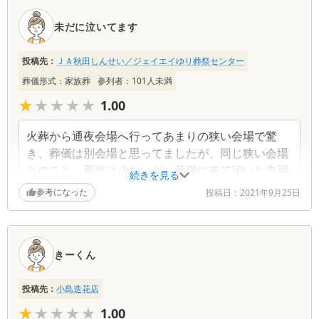
未だに泣いてます
投稿先：
ＪＡ秋田しんせい／ジェイエイゆり葬祭センター
葬儀形式：
家族葬
参列者：
101
人未満
★★★★★
★★★★★
1.00
火葬から通夜会場へ行ってあまりの狭い会場で驚
き、葬儀は別会場と思ってましたが、同じ狭い会場
とのこと。親族は少ないが、葬儀に来て頂いた方用
続きを見る
のお返しは100人分お願いしてたようなので、驚き
参考になった
投稿日：
2021年9月25日
ました。会葬の方も多いので、次の日の葬儀会場を
広いところでとお願いしましたが、「出来ませ
ん。」の言葉。同じ会場なので、そんな無理なお願
きーくん
いでは無かったと思いました。「もし、入れない人
がいたらどうするのか？」聞いても 受付で記帳だ
けして帰って頂くとの事のようでした。せっかくお
投稿先：
小島造花店
別れに来て頂いた方に あまりにも失礼だと思いま
★★★★★
★★★★★
1.00