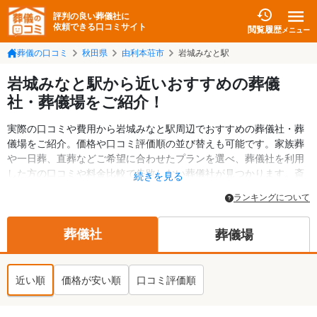
評判の良い葬儀社に
依頼できる口コミサイト
閲覧履歴
メニュー
葬儀の口コミ
秋田県
由利本荘市
岩城みなと駅
岩城みなと駅から近いおすすめの葬儀
社・葬儀場をご紹介！
実際の口コミや費用から岩城みなと駅周辺でおすすめの葬儀社・葬
儀場をご紹介。価格や口コミ評価順の並び替えも可能です。家族葬
や一日葬、直葬などご希望に合わせたプランを選べ、葬儀社を利用
した方の口コミや料金比較で失敗しない葬儀社が見つかります。斎
続きを見る
場・葬儀場の情報も検索可能。由利本荘市の葬儀情報や給付金につ
ランキングについて
いての情報も掲載しています。24時間の相談受付で深夜・早朝でも
対応可能です。
葬儀社
葬儀場
近い順
価格が安い順
口コミ評価順