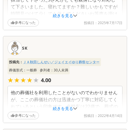
て下さいました。寝れてますか？難しいかもですが
時間見つけて少しでも休んでくださいね等声を掛け
続きを見る
て下さいました。決めなければ行けない事が次々に
参考になった
投稿日：
2025年7月17日
ありとても大変な思いをしましたが、Sさんの対応
のお陰で滞りなく父親を送る事が出来たと感謝して
おります。また、納棺士さんがとても丁寧で家族、
SK
親族皆で一つずつ手伝いをしながら納棺出来た事も
とても心に残っています。ありがとうございまし
た。
投稿先：
ＪＡ秋田しんせい／ジェイエイゆり葬祭センター
葬儀形式：
一般葬
参列者：
30
人未満
★★★★★
★★★★★
4.00
他の葬儀社を利用したことがないのでわかりません
が、ここの葬儀社の方は迅速かつ丁寧に対応してく
れているという印象です。当時私は22歳で、葬式の
続きを見る
受付と弔電の奉読、妹たちと一緒にお別れの言葉を
参考になった
投稿日：
2022年4月14日
担当しました。葬式の流れなど、一切わかりません
でしたが丁寧に教えてくださいました。