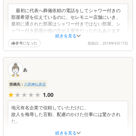
の事をおすすめします。
最初に代表へ葬儀依頼の電話をしてシャワー付きの
部屋希望を伝えているのに、セレモニー店舗にいき、
最初に通された部屋はシャワー付きではない部屋。シ
ャワー付き部屋が他の方が入室中だったのもあります
続きを見る
が、空いたら移動できると聞いていましたので一日待
参考になった
っていましたが、その事を確認されません。
投稿日：
2018年9月17日
とても不安になりこちらから聞いたところ「後から
葬儀が決まったお客に決まった。そちらから希望をさ
あ
れていなので無理です。もしかして空いたら移動でき
るが確約できない。今の部屋に最初に希望したの
で・・・シャワー付きの部屋希望は聞いてないの
投稿先：
八田神仏具店
で・・・・」との回答。
★★★★★
★★★★★
1.00
「最初の代表電話で希望してますし、今の部屋はこ
地元有名企業で信頼していただけに、
ちらから希望してません。こちらに来たら勝手にこの
故人を侮辱した言動、配慮のかけた仕事には驚かされ
部屋に通されました。」と言い返しました。希望を聞
た。
いてなのはそちらの会社のミス、連絡不足である事な
のに、私達が希望しない事が悪いという言い方でし
続きを見る
故人の歯が抜けたのか、抜かれたのか？知らぬ間に枕