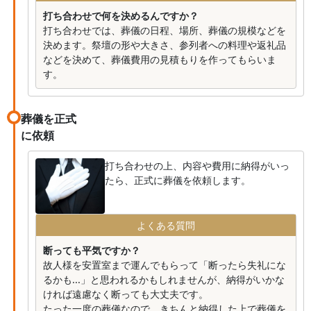
って頂く大切な儀式だからこそ遺族側も感謝の意味を
打ち合わせで何を決めるんですか？
込め２２０万もの大金を用意するのです。１万、５万
打ち合わせでは、葬儀の日程、場所、葬儀の規模などを
の買い物ではありません。
決めます。祭壇の形や大きさ、参列者への料理や返礼品
などを決めて、葬儀費用の見積もりを作ってもらいま
１００万２００万３００万の大金の重み、意味を考
す。
えサービスに対応する事も大事な事ではないでしょう
か？こちらの会社は理解してないと思われても仕方な
いと思います。パンフレットやＨＰ上できめこまやか
葬儀を正式
とか感謝とか並べていますが、今回残念ながら私達は
に依頼
それを感じる事が出来ませんでした。
打ち合わせの上、内容や費用に納得がいっ
最後に皆さん請求書内容確認は、集金前に必ず行っ
たら、正式に葬儀を依頼します。
てください。（私達はあやうく多く支払うところでし
た。）
よくある質問
断っても平気ですか？
故人様を安置室まで運んでもらって「断ったら失礼にな
るかも...」と思われるかもしれませんが、納得がいかな
ければ遠慮なく断っても大丈夫です。
たった一度の葬儀なので、きちんと納得した上で葬儀を