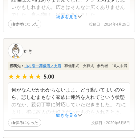
いかもしれません。広さはそんなに広くありません
でした。食べ物は、出前がありました。
続きを見る
参考になった
投稿日：
2024年4月29日
たき
投稿先：
山村陽一葬儀店／支店
葬儀形式：
火葬式
参列者：
10
人未満
★★★★★
★★★★★
5.00
何がなんだかわからないまま、どう動いてよいのや
ら、悲しむまもなく家族に連絡を入れてという状態
のなか、親切丁寧に対応していただきました。 なに
より、棺に故人の大好きだったものを入れるとき、
続きを見る
実物を入れれなかったな、、と思っていたところ、
参考になった
投稿日：
2020年6月8日
その物のコピーをラミネートかけて「これを入れて
あげて」と用意してくれました。感激でみんなで号