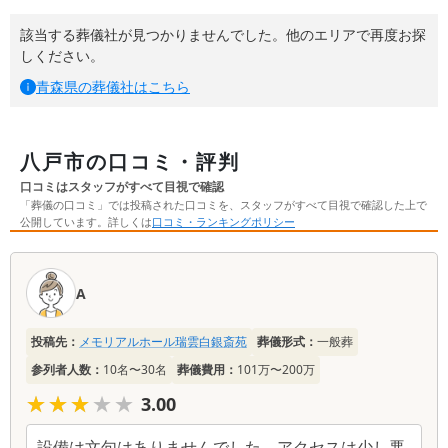
該当する葬儀社が見つかりませんでした。他のエリアで再度お探
しください。
青森県
の葬儀社はこちら
八戸市の口コミ・評判
口コミはスタッフがすべて目視で確認
「葬儀の口コミ」では投稿された口コミを、スタッフがすべて目視で確認した上で
公開しています。詳しくは
口コミ・ランキングポリシー
口
コ
A
ミ
一
投稿先：
メモリアルホール瑞雲白銀斎苑
葬儀形式：
一般葬
覧
参列者人数：
10名〜30名
葬儀費用：
101万〜200万
★★★★★
★★★★★
3.00
設備は文句はありませんでした。アクセスは少し悪