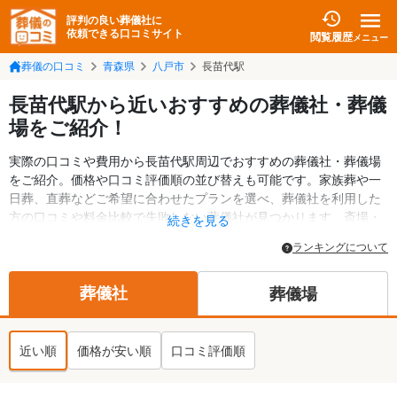
評判の良い葬儀社に
依頼できる口コミサイト
閲覧履歴
メニュー
葬儀の口コミ
青森県
八戸市
長苗代駅
長苗代駅から近いおすすめの葬儀社・葬儀
場をご紹介！
実際の口コミや費用から長苗代駅周辺でおすすめの葬儀社・葬儀場
をご紹介。価格や口コミ評価順の並び替えも可能です。家族葬や一
日葬、直葬などご希望に合わせたプランを選べ、葬儀社を利用した
方の口コミや料金比較で失敗しない葬儀社が見つかります。斎場・
続きを見る
葬儀場の情報も検索可能。八戸市の葬儀情報や給付金についての情
ランキングについて
報も掲載しています。24時間の相談受付で深夜・早朝でも対応可能
です。
葬儀社
葬儀場
近い順
価格が安い順
口コミ評価順