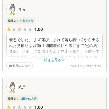
泣でした。 対応一つ一つ、柔らかくこちらの気持ち
に寄り添ってくれてるのが実感しました。
そら
投稿先：
売市玉泉院
★★★★★
★★★★★
1.00
最悪でした。 まず運びこまれて落ち着いてから出さ
れた見積りは以前(１週間前位に相談にきてた)の約
２倍。 おまけに見積りをよく見比べると、互助会で
すでに支払っている(プランの中にある)料金まで加
続きを見る
算されてる。 どうゆう事かと説明を求めても｢説明
参考になった
投稿日：
2019年5月25日
できる人間がいない｣上の人間を出せと言っても｢今
はいない｣じゃあいつ来るのかと聞けば｢答えられな
い｣とお話にならない態度。 結局揉めて、八戸の別
の玉姫グループ｢八戸セレモニーホール(城下店)眞照
八戸
堂｣ の方に来て相談の上、そちらに移しました。 結
果的にはそれでよかったです。 とにかく、売市玉泉
投稿先：
八田神仏具店
院を使われる予定の方は全て疑ってチェックする位
★★★★★
★★★★★
1.00