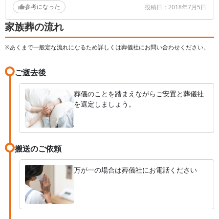
た。
参考になった
元のタオル下に置かれていたが、特に報告はなく、そ
投稿日：
2018年7月5日
の旨を担当責任者に伝えると、自分は報告を受けてい
その他、言わなくてもいいようなことを喪主の前で
家族葬の流れ
るの一点張りで一切謝らず。
発言したり、極めつけは葬儀が終わってもなかなか請
故人に歯など必要ないと考えた発言や、遺族に報告を
求書が届かず、こちらもお金の準備などしなければな
※あくまで一般定な流れになるため詳しくは葬儀社にお問い合わせください。
する必要がないと考えている担当責任者に不信感しか
らない事などあります。
ない。
気持ちもモヤモヤするのでこちらから「請求書
ご逝去後
は？」と電話したら「担当者がいないが請求金額は分
納棺時に、お顔剃りと顔拭きをしていない旨を伝えて
かるので・・」と伝えてもらいました。
も、自分は担当者からお顔剃りはしたと報告を受けて
葬儀のことを踏まえながらご安置と葬儀社
次の日、担当者から「いつ集金に行けばいいです
を選定しましょう。
いるの一点張り。遺族親戚何人もが見ていたのに、こ
か？」と電話がきました。
ちら側の言葉を疑う始末。
「請求書も届いてなく内容確認も出来ないのにお金は
最後に故人を綺麗な顔で送り出してあげたかっただけ
払えません、今すぐ請求書を郵送か持参して下さ
なのに…
い。」とやりとりをしました。
搬送のご依頼
数時間後、担当者が持参しました。中に通しました
葬儀祭壇の花が、当初要望よりボリュームが少なかっ
が、故人への焼香もせず、申し訳感もなく請求書の説
た事が残念だった旨を担当責任者に伝えたら、その場
万が一の場合は葬儀社にお電話ください
明を淡々と始めました。途中、数字の確認に疑問を示
で直すように伝えなかった遺族側の責任と言われた。
すと、「じゃあ私いま数えますか？」と逆切れの言い
当日の開始直前にすぐ祭壇を作り変えられるなら事前
方。さすがに「その言い方はなんですか？」と問いま
に伝えて欲しかった。
した。
結局後でこちらが確認したら、数はやっぱり間違っ