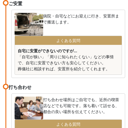
葬儀費用250万に見合わないサービス提供内容と、配慮
ご安置
ていました。「請求書もなぜ届かないのですか？」と
不足でプロ意識ゼロのスタッフという印象。
聞いたら「電話で金額を伝えたので・・」との回答に
病院・自宅などにお迎えに行き、安置所ま
唖然としました。
で搬送します。
後日の集金にはさすがに別な方を指名しました。当
然支配人が登場などもありません。
よくある質問
今回の対応でこちらの会社の感想ですが、余計な仕
自宅に安置ができないのですが...
事を増やさないよう必要以外のサービスはしない。お
「自宅が狭い」「周りに知られたくない」などの事情
客からの指示、連絡がなければお客側が悪い。マニュ
で、自宅に安置できない方も安心してください。
アルだけ、またそれ以下の対応です。
葬儀社に相談すれば、安置所を紹介してくれます。
そして突然のことで心も動揺している時に色々な事
を決めなければならず、選択肢も少ない中から決めな
打ち合わせ
ければなりません。
マニュアルどおりの説明以外は、こちらがどんな事
を考え、悩んでいるかなどの推し量る事もしませんの
打ち合わせ場所はご自宅でも、近所の喫茶
で、こちらから質問しなければアドバイスもありませ
店などでも可能です。落ち着いて話せる、
都合の良い場所を伝えてください。
んので、気付いたら高額な金額になる事も・・・
よくある質問
こんな対応され葬儀代は約２２０万です。故人を弔