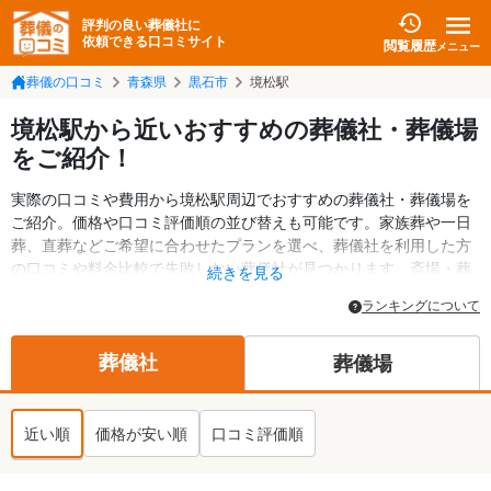
評判の良い葬儀社に
依頼できる口コミサイト
閲覧履歴
メニュー
葬儀の口コミ
青森県
黒石市
境松駅
境松駅から近いおすすめの葬儀社・葬儀場
をご紹介！
実際の口コミや費用から境松駅周辺でおすすめの葬儀社・葬儀場を
ご紹介。価格や口コミ評価順の並び替えも可能です。家族葬や一日
葬、直葬などご希望に合わせたプランを選べ、葬儀社を利用した方
の口コミや料金比較で失敗しない葬儀社が見つかります。斎場・葬
続きを見る
儀場の情報も検索可能。黒石市の葬儀情報や給付金についての情報
ランキングについて
も掲載しています。24時間の相談受付で深夜・早朝でも対応可能で
す。
葬儀社
葬儀場
近い順
価格が安い順
口コミ評価順