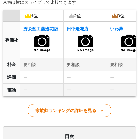
※表は横にスワイプして比較できます
1位
2位
3位
秀栄堂工藤造花店
田中造花店
いわ葬
葬儀社
料金
要相談
要相談
要相談
評価
ー
ー
ー
電話
ー
ー
ー
家族葬ランキングの詳細を見る
目次