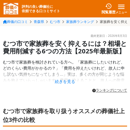
評判の良い葬儀社に
依頼できる口コミサイト
閲覧履歴
メニュー
葬儀の口コミ
青森県
むつ市
家族葬ランキング
家族葬を安く抑え
最終更新日：
2026年8月3日
むつ市で家族葬を安く抑えるには？相場と
費用削減する6つの方法【2025年最新版】
むつ市で家族葬を検討されている方へ。「家族葬にしたいけれど、
どのくらい費用がかかるの？」「費用を抑えたいけれど、故人に申
し訳ない気持ちになってしまう...」実は、多くの方が同じような悩
みを抱えていらっしゃいます。費用を抑えることと、故人への敬意
続きを見る
を表すことは、決して矛盾するものではありません。この記事で
ランキングについて
は、むつ市の家族葬の実際の費用相場から、家族葬の経済的負担を
軽減する方法まで、分かりやすくお伝えいたします。
むつ市で家族葬を取り扱うオススメの葬儀社上
位3件の比較