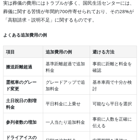
実は葬儀の費用にはトラブルが多く、国民生活センターには、
葬儀に関する苦情が年間約700件寄せられており、その28%が
「高額請求・説明不足」に関するものです。
よくある追加費用の例
項目
追加費用の例
避ける方法
基準距離超過で追加
事前に距離と料金を
搬送距離超過
料金
確認
霊柩車のグレー
グレードアップで追
基本車両で十分か検
ド変更
加料金
討
土日祝日の割増
平日料金に上乗せ
可能なら平日を選択
料金
事前に人数を正確に
参列者数の増加
一人当たり追加料金
伝える
ドライアイスの