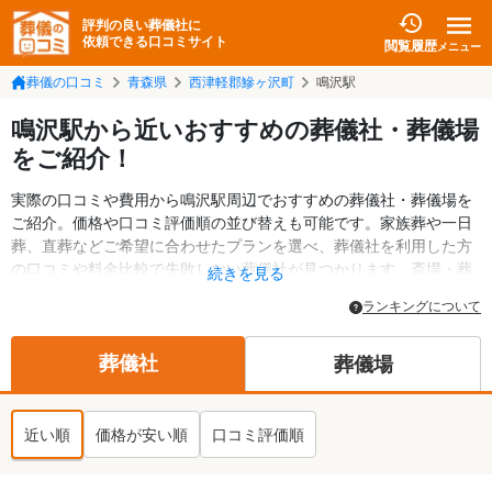
評判の良い葬儀社に
依頼できる口コミサイト
閲覧履歴
メニュー
葬儀の口コミ
青森県
西津軽郡鰺ヶ沢町
鳴沢駅
鳴沢駅から近いおすすめの葬儀社・葬儀場
をご紹介！
実際の口コミや費用から鳴沢駅周辺でおすすめの葬儀社・葬儀場を
ご紹介。価格や口コミ評価順の並び替えも可能です。家族葬や一日
葬、直葬などご希望に合わせたプランを選べ、葬儀社を利用した方
の口コミや料金比較で失敗しない葬儀社が見つかります。斎場・葬
続きを見る
儀場の情報も検索可能。西津軽郡鰺ヶ沢町の葬儀情報や給付金につ
ランキングについて
いての情報も掲載しています。24時間の相談受付で深夜・早朝でも
対応可能です。
葬儀社
葬儀場
近い順
価格が安い順
口コミ評価順