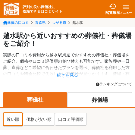
評判の良い葬儀社に
依頼できる口コミサイト
閲覧履歴
メニュー
葬儀の口コミ
青森県
つがる市
越水駅
越水駅から近いおすすめの葬儀社・葬儀場
をご紹介！
実際の口コミや費用から越水駅周辺でおすすめの葬儀社・葬儀場を
ご紹介。価格や口コミ評価順の並び替えも可能です。家族葬や一日
葬、直葬などご希望に合わせたプランを選べ、葬儀社を利用した方
の口コミや料金比較で失敗しない葬儀社が見つかります。斎場・葬
続きを見る
儀場の情報も検索可能。つがる市の葬儀情報や給付金についての情
ランキングについて
報も掲載しています。24時間の相談受付で深夜・早朝でも対応可能
です。
葬儀社
葬儀場
近い順
価格が安い順
口コミ評価順