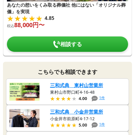
あなたの想いをくみ取る葬儀社 他にはない「オリジナル葬
儀」を実現
★★★★★
★★★★★
4.85
88,000
円〜
税込
相談する
こちらでも相談できます
三和式典 東村山営業所
東村山市野口町4-16-48
★★★★★
★★★★★
1
件
4.00
三和式典 小金井営業所
小金井市前原町4-17-12
★★★★★
★★★★★
1
件
5.00