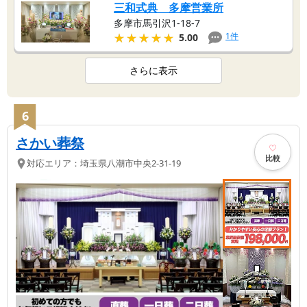
三和式典 多摩営業所
多摩市馬引沢1-18-7
★★★★★
★★★★★
1
件
5.00
さらに表示
6
さかい葬祭
比較
対応エリア：
埼玉県
八潮市
中央2-31-19