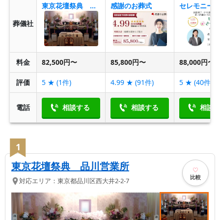
東京花壇祭典 品川営業所
感謝のお葬式
葬儀社
料金
82,500円〜
85,800円〜
88,000円〜
評価
5
★ (
1
件)
4.99
★ (
91
件)
5
★ (
40
件)
電話
相談する
相談する
相談
1
東京花壇祭典 品川営業所
比較
対応エリア：
東京都
品川区
西大井2-2-7