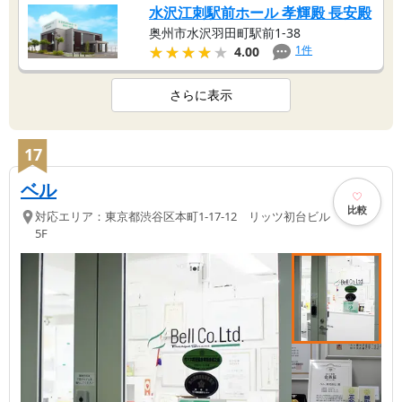
水沢江刺駅前ホール 孝輝殿 長安殿
奥州市水沢羽田町駅前1-38
★★★★★
★★★★★
1
件
4.00
さらに表示
17
ベル
比較
対応エリア：
東京都
渋谷区
本町1-17-12 リッツ初台ビル
5F