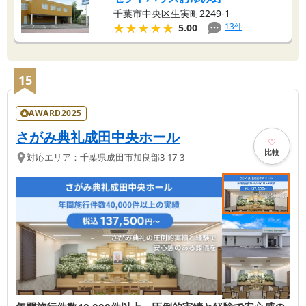
千葉市中央区生実町2249-1
★★★★★
★★★★★
13
件
5.00
15
AWARD2025
さがみ典礼成田中央ホール
比較
対応エリア：
千葉県
成田市
加良部3-17-3