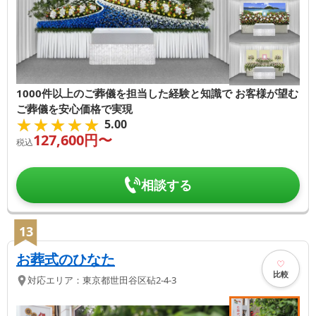
1000件以上のご葬儀を担当した経験と知識で お客様が望む
ご葬儀を安心価格で実現
★★★★★
★★★★★
5.00
127,600
円〜
税込
相談する
13
お葬式のひなた
比較
対応エリア：
東京都
世田谷区
砧2-4-3