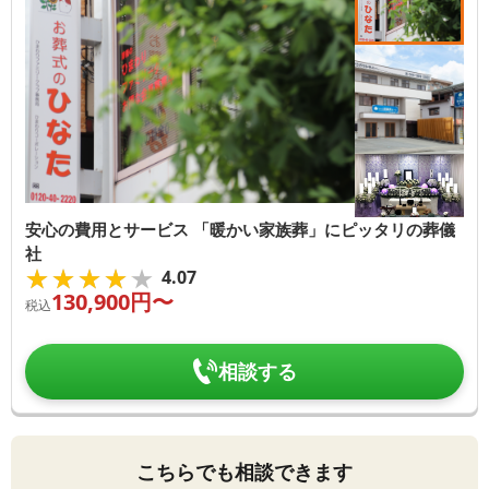
安心の費用とサービス 「暖かい家族葬」にピッタリの葬儀
社
★★★★★
★★★★★
4.07
130,900
円〜
税込
相談する
こちらでも相談できます