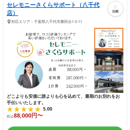
セレモニーさくらサポート（八千代
比較
店）
対応エリア：
千葉県
八千代市
勝田台1-5-11
どこよりも安価に誰よりも心を込めて、最期のお別れをお
手伝いいたします。
★★★★★
★★★★★
5.00
88,000
円〜
税込