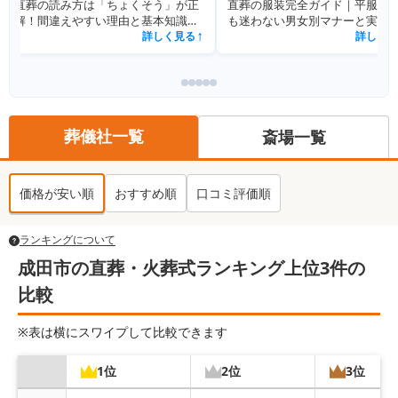
直葬の読み方は「ちょくそう」が正
直葬の服装完全ガイド｜平服指
解！間違えやすい理由と基本知識を
も迷わない男女別マナーと実例
解説
詳しく見る
詳しく見
↗
葬儀社一覧
斎場一覧
価格が安い順
おすすめ順
口コミ評価順
ランキングについて
成田市の直葬・火葬式ランキング上位3件の
比較
※表は横にスワイプして比較できます
1位
2位
3位