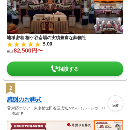
地域密着 桐ケ谷斎場の実績豊富な葬儀社
★★★★★
★★★★★
5.00
82,500
円〜
税込
相談する
2
感謝のお葬式
比較
対応エリア：
東京都
世田谷区
成城2-15-6 イル・レガーロ
成城1F