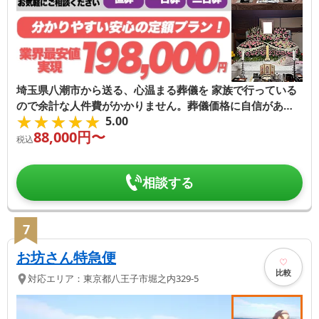
埼玉県八潮市から送る、心温まる葬儀を 家族で行っている
ので余計な人件費がかかりません。葬儀価格に自信があり
★★★★★
★★★★★
5.00
ます。
88,000
円〜
税込
相談する
7
お坊さん特急便
比較
対応エリア：
東京都
八王子市
堀之内329-5