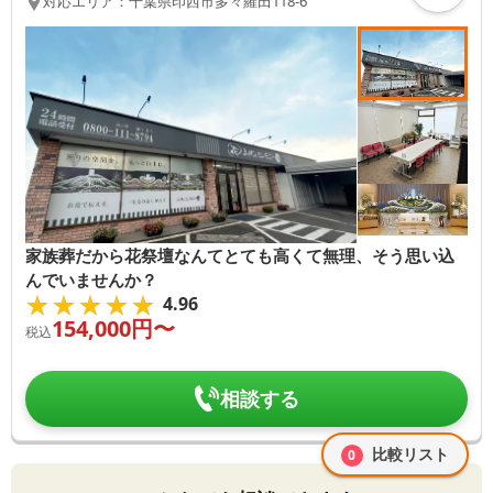
対応エリア：
千葉県
印西市
多々羅田118-6
家族葬だから花祭壇なんてとても高くて無理、そう思い込
んでいませんか？
★★★★★
★★★★★
4.96
154,000
円〜
税込
相談する
比較リスト
0