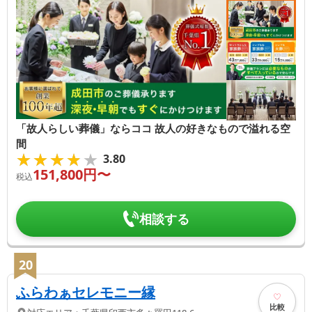
「故人らしい葬儀」ならココ 故人の好きなもので溢れる空
間
★★★★★
★★★★★
3.80
151,800
円〜
税込
相談する
20
ふらわぁセレモニー縁
比較