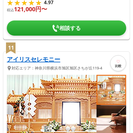
★★★★★
★★★★★
4.97
121,000
円〜
税込
相談する
11
アイリスセレモニー
比較
対応エリア：
神奈川県
横浜市旭区
旭区さちが丘119-4