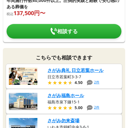
年間施行件数40,000件以上。圧倒的実績と経験で安心感の
ある葬儀を
137,500
円〜
税込
相談する
こちらでも相談できます
さがみ典礼 日立若葉ホール
日立市若葉町3-3-7
★★★★★
★★★★★
2
件
4.50
さがみ福島ホール
福島市泉下鎌15-1
★★★★★
★★★★★
2
件
5.00
さがみ勿来斎場
いわき市錦町中央3-6-1