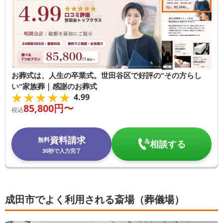
お葬式は、人生の卒業式。世田谷区で好評の“その方らし
い”家族葬｜感謝のお葬式
★★★★★
★★★★★
4.99
85,800
円〜
税込
資料請求
無料
相談する
30秒で入力完了
成田市でよく利用される斎場（葬儀場）