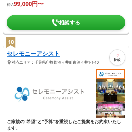
99,000
円〜
税込
相談する
10
セレモニーアシスト
比較
対応エリア：
千葉県
印旛郡酒々井町
東酒々井1-1-10
ご家族の“希望”と“予算”を重視したご提案をお約束いたし
ます。