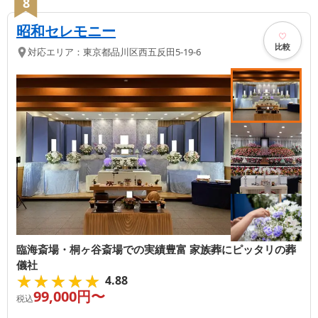
8
昭和セレモニー
比較
対応エリア：
東京都
品川区
西五反田5-19-6
臨海斎場・桐ヶ谷斎場での実績豊富 家族葬にピッタリの葬
儀社
★★★★★
★★★★★
4.88
99,000
円〜
税込