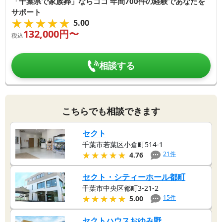
「千葉県で家族葬」ならココ 年間700件の経験であなたを
サポート
★★★★★
★★★★★
5.00
132,000
円〜
税込
相談する
こちらでも相談できます
セクト
千葉市若葉区小倉町514-1
★★★★★
★★★★★
21
件
4.76
セクト・シティーホール都町
千葉市中央区都町3-21-2
★★★★★
★★★★★
15
件
5.00
セクトハウスおゆみ野