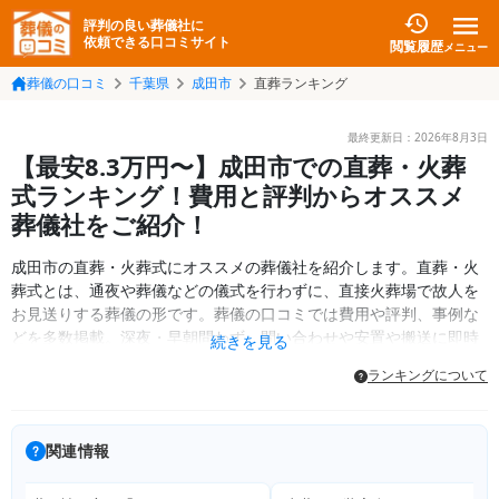
評判の良い葬儀社に
依頼できる口コミサイト
閲覧履歴
メニュー
葬儀の口コミ
千葉県
成田市
直葬ランキング
最終更新日：
2026年8月3日
【最安8.3万円〜】成田市での直葬・火葬
式ランキング！費用と評判からオススメ
葬儀社をご紹介！
成田市の直葬・火葬式にオススメの葬儀社を紹介します。直葬・火
葬式とは、通夜や葬儀などの儀式を行わずに、直接火葬場で故人を
お見送りする葬儀の形です。葬儀の口コミでは費用や評判、事例な
どを多数掲載。深夜・早朝問わず、問い合わせや安置や搬送に即時
続きを見る
対応できる葬儀社をご紹介します。
ランキングについて
関連情報