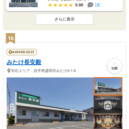
★★★★★
★★★★★
1
件
5.00
さらに表示
16
AWARD2025
みたけ長安殿
比較
対応エリア：
岩手県
盛岡市
みたけ6-1-8