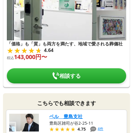
「価格」も「質」も両方を満たす、地域で愛される葬儀社
★★★★★
★★★★★
4.64
143,000
円〜
税込
相談する
こちらでも相談できます
ベル 豊島支社
豊島区雑司が谷2-25-11
★★★★★
★★★★★
4
件
4.75