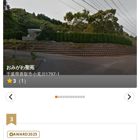
おみがわ聖苑
千葉県
香取市
小見川1797-1
3
（
1
）
3
AWARD2025