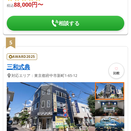
88,000
円〜
税込
相談する
5
AWARD2025
三和式典
比較
対応エリア：
東京都
府中市
新町1-65-12