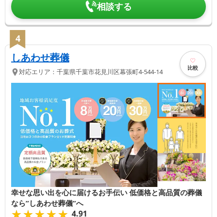
相談する
4
しあわせ葬儀
比較
対応エリア：
千葉県
千葉市花見川区
幕張町4-544-14
幸せな思い出を心に届けるお手伝い 低価格と高品質の葬儀
なら”しあわせ葬儀”へ
★★★★★
★★★★★
4.91