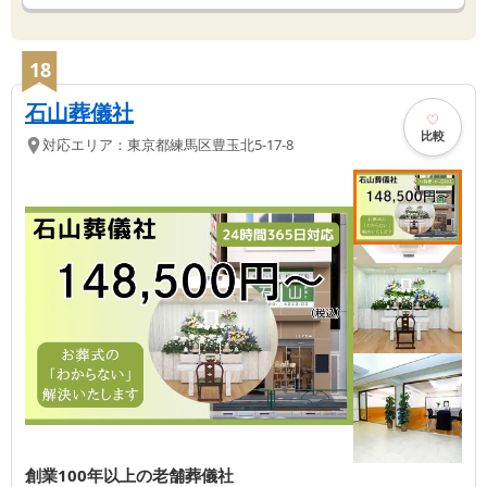
18
石山葬儀社
比較
対応エリア：
東京都
練馬区
豊玉北5-17-8
創業100年以上の老舗葬儀社