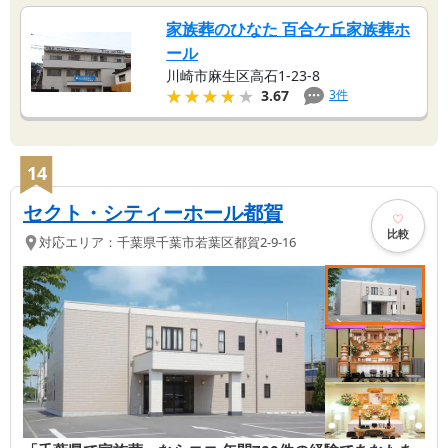
家族葬のひなた 百合ケ丘家族葬ホ
ール
川崎市麻生区高石1-23-8
★★★★★
★★★★★
3
件
3.67
14
セクト・シティーホール都賀
比較
対応エリア：
千葉県
千葉市若葉区
都賀2-9-16