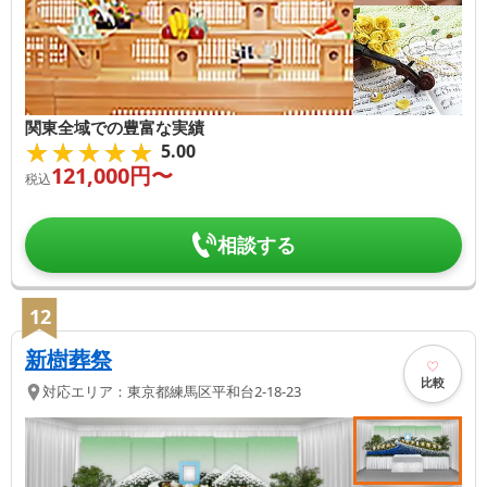
関東全域での豊富な実績
★★★★★
★★★★★
5.00
121,000
円〜
税込
相談する
12
新樹葬祭
比較
対応エリア：
東京都
練馬区
平和台2-18-23