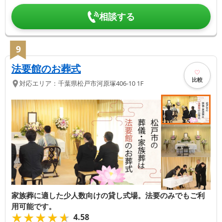
相談する
9
法要館のお葬式
比較
対応エリア：
千葉県
松戸市
河原塚406-10 1F
家族葬に適した少人数向けの貸し式場。法要のみでもご利
用可能です。
★★★★★
★★★★★
4.58