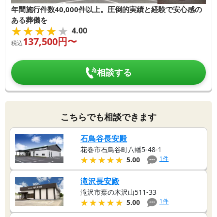
年間施行件数40,000件以上。圧倒的実績と経験で安心感の
ある葬儀を
★★★★★
★★★★★
4.00
137,500
円〜
税込
相談する
こちらでも相談できます
石鳥谷長安殿
花巻市石鳥谷町八幡5-48-1
★★★★★
★★★★★
1
件
5.00
滝沢長安殿
滝沢市葉の木沢山511-33
★★★★★
★★★★★
1
件
5.00