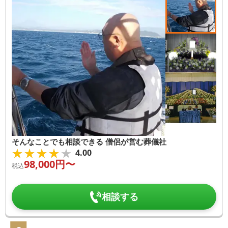
そんなことでも相談できる 僧侶が営む葬儀社
★★★★★
★★★★★
4.00
98,000
円〜
税込
相談する