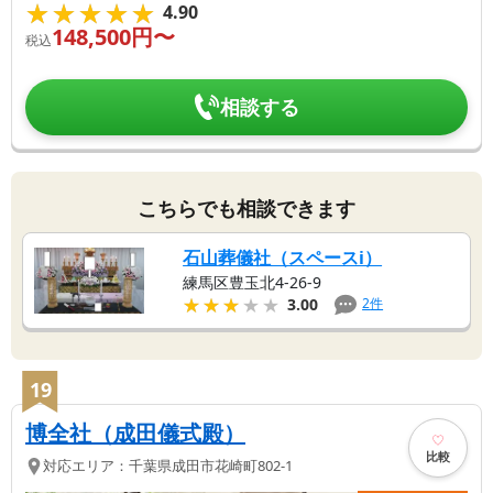
★★★★★
★★★★★
4.90
148,500
円〜
税込
相談する
こちらでも相談できます
石山葬儀社（スペースi）
練馬区豊玉北4-26-9
★★★★★
★★★★★
2
件
3.00
19
博全社（成田儀式殿）
比較
対応エリア：
千葉県
成田市
花崎町802-1